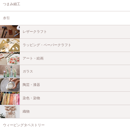
つまみ細工
水引
レザークラフト
ラッピング・ペーパークラフト
アート・絵画
ガラス
陶芸・漆器
染色・染物
織物
ウィービングタペストリー