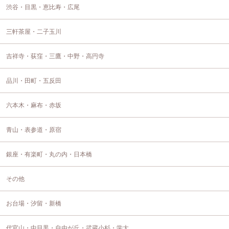
渋谷・目黒・恵比寿・広尾
三軒茶屋・二子玉川
吉祥寺・荻窪・三鷹・中野・高円寺
品川・田町・五反田
六本木・麻布・赤坂
青山・表参道・原宿
銀座・有楽町・丸の内・日本橋
その他
お台場・汐留・新橋
代官山・中目黒・自由が丘・武蔵小杉・学大