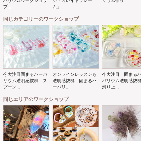
バリウムワークショッ
ジ「カレイドフレー
リウム作り
プ...
ム」
同じカテゴリーのワークショップ
今大注目固まるハーバ
オンラインレッスンも
今大注目 固まる
リウム透明感抜群 ス
透明感抜群 固まるハ
バリウム透明感
プーン...
ーバリ...
滑り止...
同じエリアのワークショップ