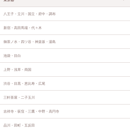
八王子・立川・国立・府中・調布
新宿・高田馬場・代々木
御茶ノ水・四ツ谷・神楽坂・湯島
池袋・目白
上野・浅草・両国
渋谷・目黒・恵比寿・広尾
三軒茶屋・二子玉川
吉祥寺・荻窪・三鷹・中野・高円寺
品川・田町・五反田