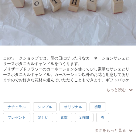
このワークショップでは、母の日にぴったりなカーネーションサシェと
リースボタニカルキャンドルをつくります。
プリザーブドフラワーのカーネーションを使って少し豪華なサシェとリ
ースボタニカルキャンドル。カーネーション以外のお花も用意してあり
ますのでお好きな花材を選んでいただくこともできます。ギフトパッケ
ージ付きです。
もっと読む
ナチュラル
シンプル
オリジナル
初級
プレゼント
楽しい
素敵
2時間
春
ヨーロピアン
ホワイト
徒歩5分以内
タグをもっと見る