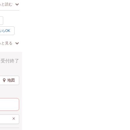
っと読む
ぶらOK
っと見る
受付終了
地図
し込みフォ
てご用意い
だけます。
×