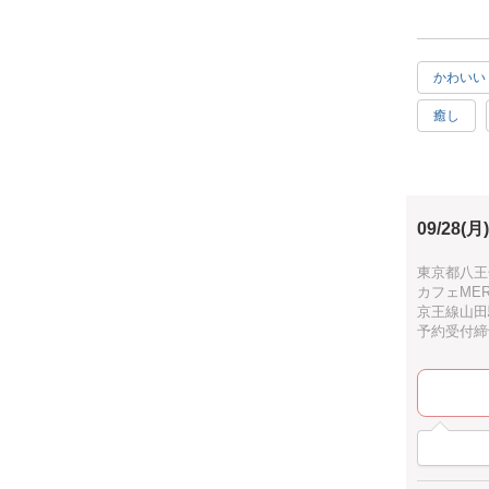
絵に自信が
かわいい
お誕生日は
癒し
ハーフバー
100日のお
ベビー
○歳の今を
と言う方、
各回4名ま
09/28(月)
人数制限が
東京都八王子
カフェMERR
京王線山田
☆文字の部
予約受付締切：
ームにてご
☆文字の刻
たします。
☆手形や足