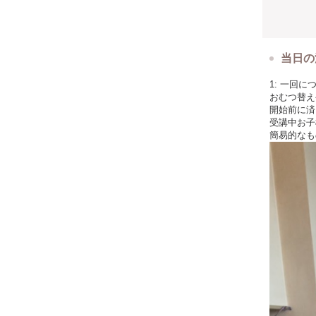
当日の
1: 一回
おむつ替え
開始前に済
受講中お子
簡易的なも