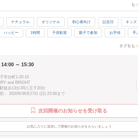
も
なくても簡単に可愛くなっちゃうんです！
ナチュラル
オリジナル
初心者向け
記念日
キッズ
もちろん、
ハッピー
1時間
子供歓迎
親子で参加
お手頃
手
スデーや
祝い、
1.5時間
残したい！
タグをも
どなたでも参加をお待ちしております。
での少人数制です。
 14:00 ～ 15:30
ありますのでお早目のご予約がオススメですよ☆
市台町1-20-15
Y and BRIGHT
駅徒歩13分JR八王子20分
分は事前にお知らせいただいた情報を元にこちらでご用意しますので必ず申
 2020年09月27日 (日) 23:00まで
回答ください。
印部分は文字のバランスや手足の大きさを考慮して事前にこちらで貼り付け
次回開催のお知らせを受け取る
形のまわりのシールの種類は豊富にご用意しておりますので当日お選びいた
お気に入りに追加して開催のお知らせをもらいましょう