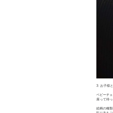
3: お子
ベビーチェ
座って待っ
絵柄の種類
貼り方をご