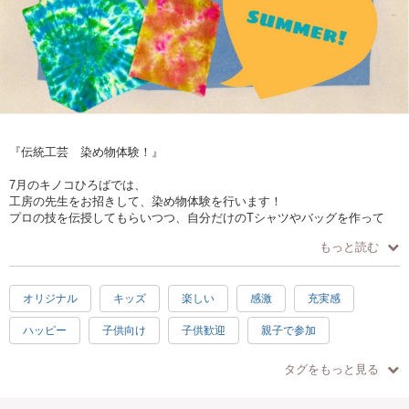
『伝統工芸 染め物体験！』
7月のキノコひろばでは、
工房の先生をお招きして、染め物体験を行います！
プロの技を伝授してもらいつつ、自分だけのTシャツやバッグを作って
夏のオシャレを楽しみましょう♫
もっと読む
～週末アートふれあい体験～『 キノコひろば 』
オリジナル
キッズ
楽しい
感激
充実感
キノコひろばは、東京都内でお子さま向け工作ワークショップ・自然の
中で季節を感じるプレイパークを月に１回開催しています。
ハッピー
子供向け
子供歓迎
親子で参加
親子で、お友達と、小学生以上のお子さまならもちろん一人でも！
初心者向け
お手頃
1時間
自然やアートと触れ合えるキノコひろばにぜひ遊びにきてくださいね！
タグをもっと見る