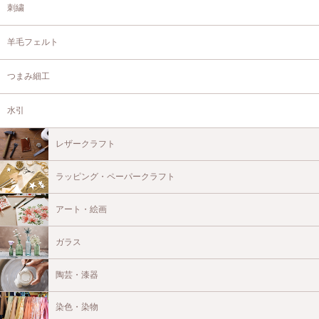
刺繍
羊毛フェルト
つまみ細工
水引
レザークラフト
ラッピング・ペーパークラフト
アート・絵画
ガラス
陶芸・漆器
染色・染物