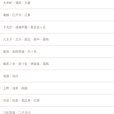
大井町・蒲田・大森
葛飾・江戸川・江東
下北沢・成城学園・新百合ヶ丘
八王子・立川・国立・府中・調布
新宿・高田馬場・代々木
御茶ノ水・四ツ谷・神楽坂・湯島
池袋・目白
上野・浅草・両国
渋谷・目黒・恵比寿・広尾
三軒茶屋・二子玉川