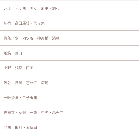
八王子・立川・国立・府中・調布
新宿・高田馬場・代々木
御茶ノ水・四ツ谷・神楽坂・湯島
池袋・目白
上野・浅草・両国
渋谷・目黒・恵比寿・広尾
三軒茶屋・二子玉川
吉祥寺・荻窪・三鷹・中野・高円寺
品川・田町・五反田