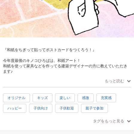
『和紙をちぎって貼ってポストカードをつくろう！』
⁡今年度最後のキノコひろばは、和紙アート！
和紙を使って家具などを作ってる建築デザイナーの方に教えていただき
ます♪
自由な発想で素敵なポストカードをつくっちゃおう☆
もっと読む
～週末アートふれあい体験～『 キノコひろば 』
オリジナル
キッズ
楽しい
感激
充実感
キノコひろばは、東京都内でお子さま向け工作ワークショップ・自然の
中で季節を感じるプレイパークを月に１回開催しています。
ハッピー
子供向け
子供歓迎
親子で参加
親子で、お友達と、小学生以上のお子さまならもちろん一人でも！
初心者向け
1.5時間
伝統工芸
お手頃
自然やアートと触れ合えるキノコひろばにぜひ遊びにきてくださいね！
タグをもっと見る