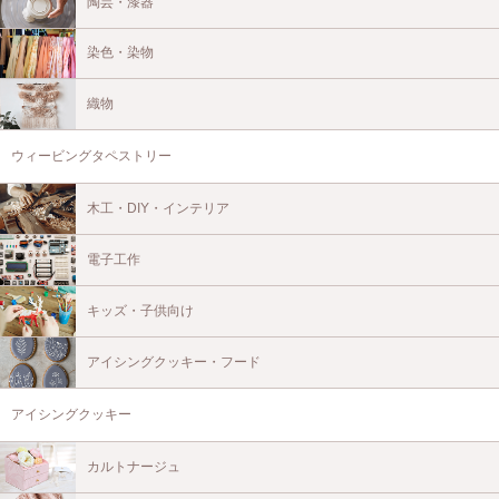
陶芸・漆器
染色・染物
織物
ウィービングタペストリー
木工・DIY・インテリア
電子工作
キッズ・子供向け
アイシングクッキー・フード
アイシングクッキー
カルトナージュ