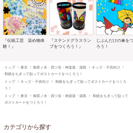
『伝統工芸 染め物体
『ステンドグラスラン
じぶんだけの傘を
験！』
プをつくろう！』
ろう！
トップ
東京
御茶ノ水・四ツ谷・神楽坂・湯島
キッズ・子供向け
和紙をちぎって貼ってポストカードをつくろう！
トップ
キッズ・子供向け
和紙をちぎって貼ってポストカードをつくろ
う！
トップ
東京
御茶ノ水・四ツ谷・神楽坂・湯島
和紙をちぎって貼って
ポストカードをつくろう！
カテゴリから探す