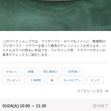
このワークショップでは、プリザーブド・ローズをメインに、数種類の
プリザーブド・フラワーを使って横長のアレンジメントを作ります。パ
ステルカラーの明るい作品です。ワイヤリング等、フラワーデザインの
基本テクニックもご紹介します。
かわいい
綺麗
初心者向け
日常使い
プレゼント
1.5時間
春
ヨーロピアン
ピンク
ホワイト
パープル
タグをもっと見る
01/24(火) 10:00 ～ 11:30
受付終了