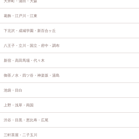
大井町・蒲田・大森
葛飾・江戸川・江東
下北沢・成城学園・新百合ヶ丘
八王子・立川・国立・府中・調布
新宿・高田馬場・代々木
御茶ノ水・四ツ谷・神楽坂・湯島
池袋・目白
上野・浅草・両国
渋谷・目黒・恵比寿・広尾
三軒茶屋・二子玉川