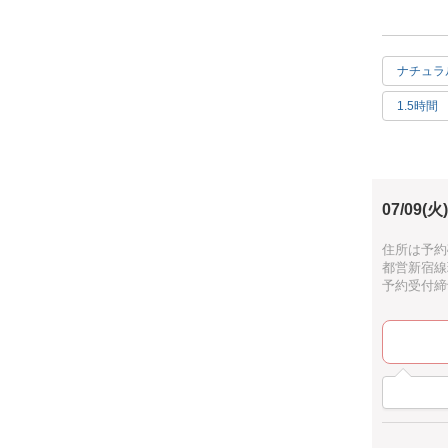
フレッシュ
ナチュラ
◇制作アイ
フラワーガ
1.5時間
(長さ40セ
＊写真はイ
少人数での
07/09(火)
住所は予約
都営新宿線
予約受付締切：