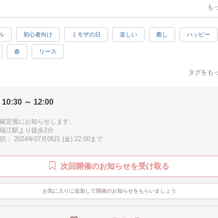
も
な草花を花市場からご用意しますので、草花との触れ合いもお楽しみくださ
ル
初心者向け
ミモザの日
楽しい
癒し
ハッピー
テム◇
ーランド
春
リース
ンチ前後)
メージになります、花材は当日の仕入れ次第で変更になる可能性がございま
タグをも
ワークショップなので初めての方も安心してご参加ください。
 10:30 ～ 12:00
確定後にお知らせします。
瑞江駅より徒歩2分
 2024年07月05日 (金) 22:00まで
次回開催のお知らせを受け取る
お気に入りに追加して開催のお知らせをもらいましょう