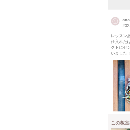
coc
20
レッスン
仕入れた
クトにセ
いました
この教室