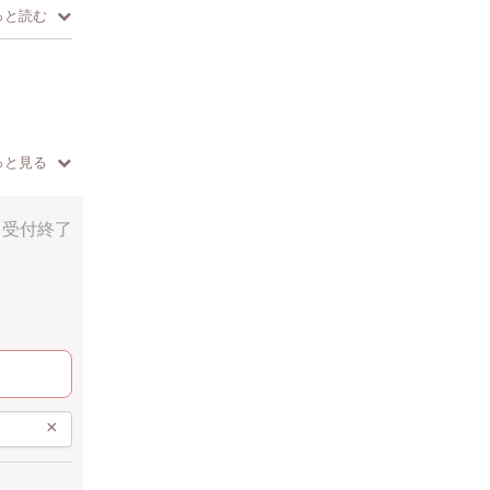
っと読む
いね♪
す
っと見る
受付終了
×