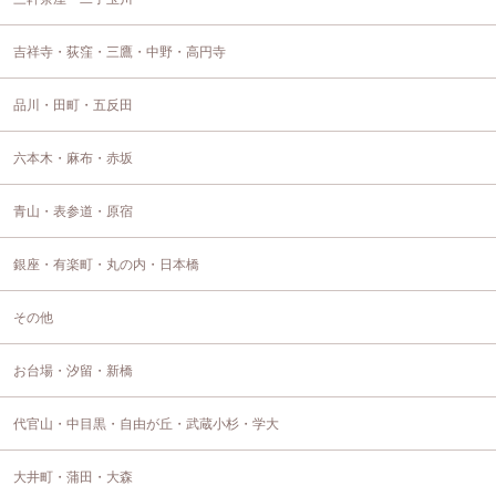
吉祥寺・荻窪・三鷹・中野・高円寺
品川・田町・五反田
六本木・麻布・赤坂
青山・表参道・原宿
銀座・有楽町・丸の内・日本橋
その他
お台場・汐留・新橋
代官山・中目黒・自由が丘・武蔵小杉・学大
大井町・蒲田・大森