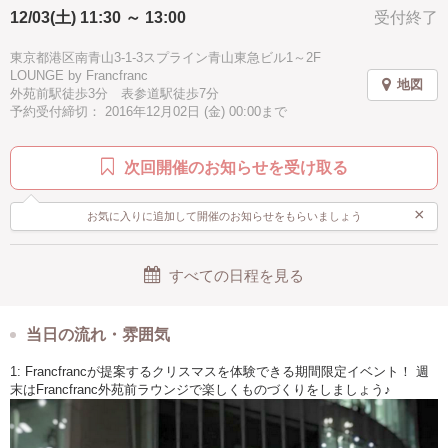
12/03(土) 11:30 ～ 13:00
受付終了
東京都港区南青山3-1-3スプライン青山東急ビル1～2F
LOUNGE by Francfranc
地図
外苑前駅徒歩3分 表参道駅徒歩7分
予約受付締切： 2016年12月02日 (金) 00:00まで
次回開催のお知らせを受け取る
×
お気に入りに追加して開催のお知らせをもらいましょう
すべての日程を見る
当日の流れ・雰囲気
1: Francfrancが提案するクリスマスを体験できる期間限定イベント！ 週
末はFrancfranc外苑前ラウンジで楽しくものづくりをしましょう♪