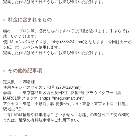
完成した作品はその日のうちにお持ち帰りいただけます。
料金に含まれるもの
画材、エプロン等、必要なものはすべてご用意があります。手ぶらでお
越しいただけます。
使用キャンバスサイズは、F4号 (333×242mm)となります。今回はカーボ
ン紙、ボールペンも使用します。
完成した作品はその日のうちにお持ち帰りいただけます。
その他特記事項
定員数 ：20名様
使用キャンバスサイズ：F3号 (273×220mm)
会場 ：東京都品川区⻄五反田3丁目3番2号 プラウドタワー目黒
MARC1階 スタジオ（https://meguromarc.net/）
アクセス：東急「不動前」駅 徒歩6分、JR・東急・東京メトロ「目黒」
駅 徒歩7分
※専用の駐輪場や駐車場はございません。お越しの際は公共の交通機関
または、近隣の有料駐車場をご利用下さい。