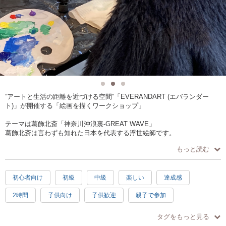
”アートと生活の距離を近づける空間”「EVERANDART (エバランダー
ト)」が開催する「絵画を描くワークショップ」
テーマは葛飾北斎「神奈川沖浪裏-GREAT WAVE」
葛飾北斎は言わずも知れた日本を代表する浮世絵師です。
描写も構図も奇抜で大胆な北斎の浮世絵はゴッホなど世界の芸術家達に
もっと読む
も大きな影響を与えました。
今回描く「神奈川沖浪裏」は、グレートウェーヴとして世界的に有名で
す。
初心者向け
初級
中級
楽しい
達成感
迫真の大波を描きながら、北斎独自の世界観を体験してみましょう！
2時間
子供向け
子供歓迎
親子で参加
初心者〜上級者まで楽しめるセッションです。
シニア歓迎
徒歩5分以内
手ぶらOK
お子様のご参加も可能な教室です。
タグをもっと見る