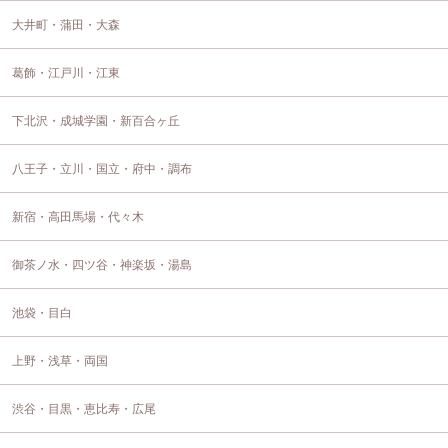
大井町・蒲田・大森
葛飾・江戸川・江東
下北沢・成城学園・新百合ヶ丘
八王子・立川・国立・府中・調布
新宿・高田馬場・代々木
御茶ノ水・四ツ谷・神楽坂・湯島
池袋・目白
上野・浅草・両国
渋谷・目黒・恵比寿・広尾