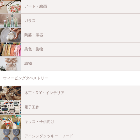
アート・絵画
ガラス
陶芸・漆器
染色・染物
織物
ウィービングタペストリー
木工・DIY・インテリア
電子工作
キッズ・子供向け
アイシングクッキー・フード