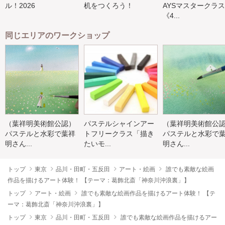
ル！2026
机をつくろう！
AYSマスタークラス
《4...
同じエリアのワークショップ
（葉祥明美術館公認）
パステルシャインアー
（葉祥明美術館公
パステルと水彩で葉祥
トフリークラス「描き
パステルと水彩で
明さん...
たいモ...
明さん...
トップ
東京
品川・田町・五反田
アート・絵画
誰でも素敵な絵画
作品を描けるアート体験！ 【テーマ：葛飾北斎「神奈川沖浪裏」】
トップ
アート・絵画
誰でも素敵な絵画作品を描けるアート体験！ 【テ
ーマ：葛飾北斎「神奈川沖浪裏」】
トップ
東京
品川・田町・五反田
誰でも素敵な絵画作品を描けるアー