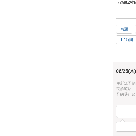
（画像2枚
表参道 徒
グルーデコ
綺麗
心ばかりで
1.5時間
接着性のあ
エレガント
ゴールド
手作りであ
細かい作業
ッスンをさ
06/25(木)
始めたい方
住所は予約
モノづくり
表参道駅 
人気急上昇
予約受付締切：
レッスン風
https://ww
https://ww