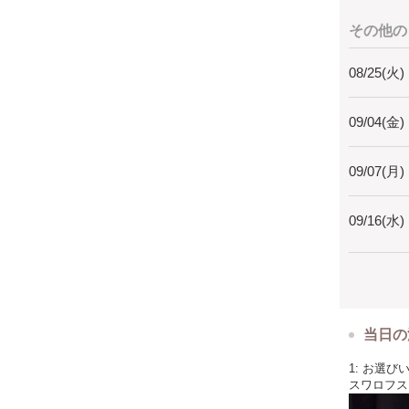
その他の
08/25(火)
09/04(金)
09/07(月)
09/16(水)
当日の
1: お選
スワロフス