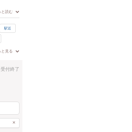
っと読む
駅近
っと見る
て皆さんレ
受付終了
×