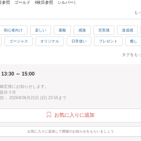
目参照 ゴールド 4枚目参照 シルバー）
も
歩3分 みゆき通りを少し入った緑豊かな住宅街の一角で
＆プリザーブドフラワーのレッスンを開催しております
初心者向け
楽しい
素敵
感激
充実感
達成感
すが表参道スイーツ＆ティーサービス付のレッスンです♡
ゴージャス
オリジナル
日常使い
プレゼント
癒し
るパテにスワロフスキーをあしらうグルーデコ。大人の女性をシック＆
に演出するアクセサリーづくりが短時間で作成できます。
汚れない
初級
シニア歓迎
タグをも
りながら手作り感を全く感じさせない本格的な作品が作りが楽しめます。
はチョット心配とお思いの方もいらっしゃると思いますが、拡大鏡を使用し
れているのでご心配なく～
 13:30 ～ 15:00
はいつでも、だれでもスタート出来るグルーデコ。
確定後にお知らせします。
・手仕事ご一緒しませんか。
徒歩３分
中のグルーデコ、ぜひこの機会にお試し下さい♪
 2026年06月21日 (日) 23:55まで
景動画がありますので是非ご覧になってみて下さい♡
w.youtube.com/shorts/qqHi8zgAkHU
お気に入りに追加
w.youtube.com/shorts/OAB2oI5hsKo
お気に入りに追加して開催のお知らせをもらいましょう