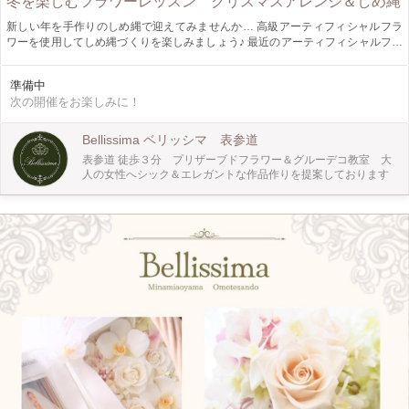
冬を楽しむフラワーレッスン クリスマスアレンジ＆しめ縄
新しい年を手作りのしめ縄で迎えてみませんか… 高級アーティフィシャルフラ
ワーを使用してしめ縄づくりを楽しみましょう♪ 最近のアーティフィシャルフラ
ワーはクオリティーがとても高く 造花のイメージを覆す美しさであることを実
感いただけると思います。 花材はこちらで用意させていただきますが、サンプ
準備中
ル通りに作ることも出来ますし、自由に組み合わせを考えてお好みでアレンジし
次の開催をお楽しみに！
て頂くことも可能ですのでそれぞれ出来上がる作品は違ってくると思いますがそ
れもまた楽しめるポイントだと思います。 お花に触れることが初めての方でも
お一人お一人丁寧にレッスンさせて 頂きますので安心してご参加下さい。 お教
Bellissima ベリッシマ 表参道
室もクリスマス・年末のデコレーションに変えてお待ちしております。 ＊当日
表参道 徒歩３分 プリザーブドフラワー＆グルーデコ教室 大
の流れはクリスマスアレンジの物しか掲載出来ず申し訳ありませんが ご了承
人の女性へシック＆エレガントな作品作りを提案しております
お願い致します