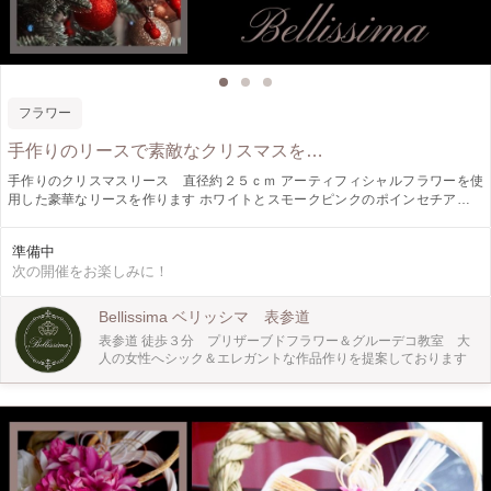
フラワー
手作りのリースで素敵なクリスマスを…
手作りのクリスマスリース 直径約２５ｃｍ アーティフィシャルフラワーを使
用した豪華なリースを作ります ホワイトとスモークピンクのポインセチアが高
級感を演出します ホワイトのポインセチアの葉＆デコレーションリーフが シー
スルーでパールが散りばめてあるのが可愛いポイント アーティフィシャルフラ
準備中
ワーなのでお手入れが簡単な上に 長期間・半永久的にお使いいただけます 将来
次の開催をお楽しみに！
的にはリース台から外してワイヤーを付け直して花器に アレンジして楽しむこ
とも出来ますのでお得感もあります♪ 初心者の方からご参加いただけるレッスン
ですのでどうぞお気軽に お越し下さい♡
Bellissima ベリッシマ 表参道
表参道 徒歩３分 プリザーブドフラワー＆グルーデコ教室 大
人の女性へシック＆エレガントな作品作りを提案しております