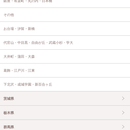
銀座・有楽町・丸の内・日本橋
その他
お台場・汐留・新橋
代官山・中目黒・自由が丘・武蔵小杉・学大
大井町・蒲田・大森
葛飾・江戸川・江東
下北沢・成城学園・新百合ヶ丘
茨城県
栃木県
群馬県