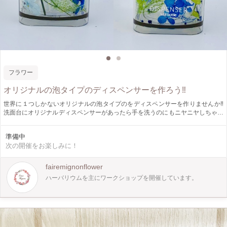
フラワー
オリジナルの泡タイプのディスペンサーを作ろう‼️
世界に１つしかないオリジナルの泡タイプのをディスペンサーを作りませんか‼️
洗面台にオリジナルディスペンサーがあったら手を洗うのにもニヤニヤしちゃい
ますよ〜。固まるオイルを使用しているため倒してもオイル漏れの心配もいりま
せん。初めての方もお花を入れてオイルを流すだけなのでお気軽にいらしてくだ
準備中
さい。
次の開催をお楽しみに！
fairemignonflower
ハーバリウムを主にワークショップを開催しています。