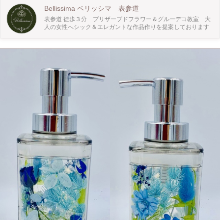
方は相手の好み考えながら 作って行きます それぞれ出来上がり作品は異なりま
Bellissima ベリッシマ 表参道
すが どのようなシーンにも合わせやすいように 優しい色合いのお花を沢山ご用
表参道 徒歩３分 プリザーブドフラワー＆グルーデコ教室 大
意してお待ち しております お花に触れるのが初めての方も安心して ご参加いた
人の女性へシック＆エレガントな作品作りを提案しております
だけます♪