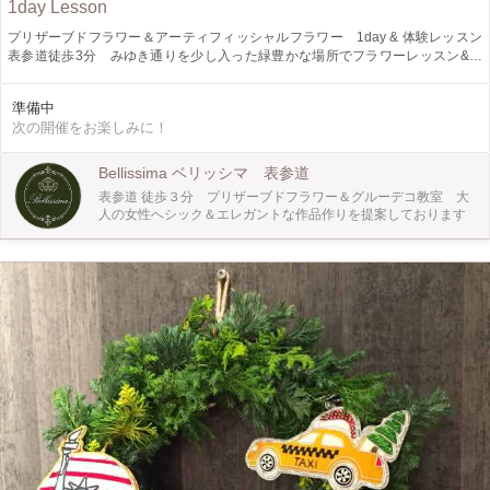
1day Lesson
プリザーブドフラワー＆アーティフィッシャルフラワー 1day & 体験レッスン
表参道徒歩3分 みゆき通りを少し入った緑豊かな場所でフラワーレッスン&グ
ルーデコ教室を 開催しております 気持ちばかりですが表参道スイーツ＆ティー
サービス付のレッスンです♡ 初心者の方から本格的にお花を習い始めようとす
準備中
る方にもフラワーアレンジメントの楽しさを知っていただけるレッスンです。
次の開催をお楽しみに！
＊ 11月から2月頃まで Red Roseとファー使用してクリスマスギフトアレン
ジを 作成致します ＊ 深紅のローズにファーを加える高級感あるアレン
ジ、ご自身のためにまたギフトと しても喜ばれ作品です。 お花に触れるのが初
Bellissima ベリッシマ 表参道
めての方でもお気軽にご参加下さい♪ 開催場所は表参道駅から徒歩3分 レッス
表参道 徒歩３分 プリザーブドフラワー＆グルーデコ教室 大
ンの後はランチやショッピングも楽しんでいただけるロケーション です。
人の女性へシック＆エレガントな作品作りを提案しております