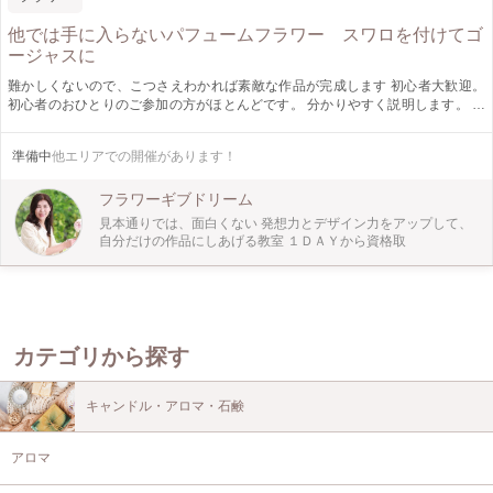
他では手に入らないパフュームフラワー スワロを付けてゴ
ージャスに
難かしくないので、こつさえわかれば素敵な作品が完成します 初心者大歓迎。
初心者のおひとりのご参加の方がほとんどです。 分かりやすく説明します。 写
真のネックレスはつきません 市販されていない石鹸と樹脂を混ぜたお花です。
スワロフスキーを付けてゴージャスに！永久保存可能。レッスンしながらほのか
準備中
他エリアでの開催があります！
な石鹸の香りで癒されます。 キラキラシルバーのハートボックスにパフューム
フラワーの2色の2輪のバラを使用してグラデーションの1輪の大輪にしたバラを
作ります サイズ12x12x10（蓋を開けた場合） ＜こんなことを学びます＞ ま
フラワーギブドリーム
ず、パフュームフラワー？は何かしら？どのように扱えばいいのかしら？にお答
見本通りでは、面白くない 発想力とデザイン力をアップして、
えするところから、始まります。 花びらをバラバラにして、花芯をどうする
自分だけの作品にしあげる教室 １ＤＡＹから資格取
か？ パフュームフラワーの花びらをバラバラにして、１輪の大輪のバラに組み
立てるメリア技法（花びらをバラバラにして貼り合わせていきます）を学びま
す。 最初と最後の違う貼り合わせるコツをお教えします。 何回でもやり直しが
出来ます。 不安でいっぱいの不器用な方でも簡単に出来たと大好評です。 体験
で、ここまで素敵な作品が出来て感激とのお声も頂いております。 最後に花び
らにスワロフスキーを付けると優雅にお花が輝きを増します。 スワロの付け方
カテゴリから探す
のコツも学びます 自分だけの色の組み合わせデザインでアレンジ可能です。世
界でたったひとつの作品が完成します。プレゼントにも、インテリアにも最適で
す。永久保存可能です。 少人数なので、全くの初心者でも丁寧にお教えしま
キャンドル・アロマ・石鹸
す。安心してください！ 必ず素敵な作品に仕上がります。 石鹸のほのかな香り
がレッスン中に漂い、日ごろのストレスを解消できます。 出来た作品を見て達
アロマ
成感とほのぼのとした気分が味わえます。明るくなれます。 よろしければホー
ムページhttp://flowergivedream.com をご覧くださいませ。作品が沢山掲載され