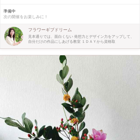
ーを選びます。 それを１番人気のよく光を通す四角い長いガラスボトル(サイズ:
高さ21.4cm 直径4.5cm,200ml)に入れて、 専用のオイルに浸すことで、みずみず
準備中
しい状態でお花や植物を鑑賞していただける新感覚のインテリア雑貨です １本
次の開催をお楽しみに！
作製でお得なお値段！ 特に多種多様なプリザのアジサイ（ブルー、グリーン、
ピンク、ライトグリーン、アップルグリーン、イエロー）とリンフラワー、ペッ
パーベリー、ローゼンセ、ミリオクダラス、オレンジなどをご用意いたします。
フラワーギブドリーム
アジサイはオイルに浸す事で透明感が増し、葉脈が✨キラキラします。 オレンジ
見本通りでは、面白くない 発想力とデザイン力をアップして、
は清涼感と可愛らしさがアップ致します。 なんと～みずみずしさをお手入れ不
自分だけの作品にしあげる教室 １ＤＡＹから資格取
要で、１年以上保ちます 使用するオイルは引火点が290℃のものを採用している
ため、危険物の指定からも外れ、 常温では燃えにくいきわめて安全なオイルで
す。 粘りにこだわり、屈折率を上げて、中に入れたお花が立体的に見えるオイ
ルです！ インテリアとしても、プレゼントとしても、 フワフワと浮遊する植物
に癒されるでしょう！ 手作りが苦手な方でも簡単ですし、丁寧にお教えします
のでご安心ください。 初心者でもご気軽にご参加いただけます。 とっても簡単
です