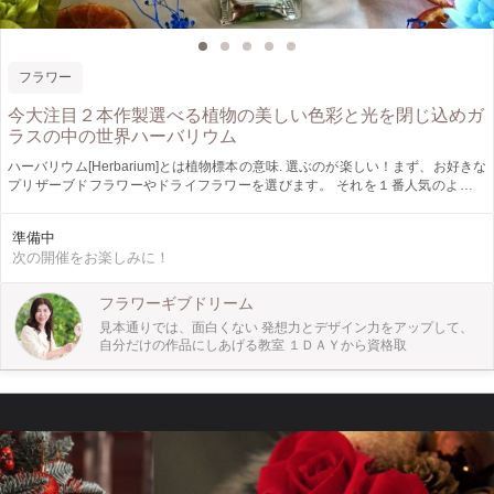
フラワー
今大注目２本作製選べる植物の美しい色彩と光を閉じ込めガ
ラスの中の世界ハーバリウム
ハーバリウム[Herbarium]とは植物標本の意味. 選ぶのが楽しい！まず、お好きな
プリザーブドフラワーやドライフラワーを選びます。 それを１番人気のよく光
を通す四角い長いガラスボトル(サイズ:高さ21.4cm 直径4.5cm,200ml)に入れ
て、 専用のオイルに浸すことで、みずみずしい状態でお花や植物を鑑賞してい
準備中
ただける新感覚のインテリア雑貨です ２本作製でお得なお値段！１本はプレゼ
次の開催をお楽しみに！
ントにしても 特に多種多様なプリザのアジサイ（ブルー、グリーン、ピンク、
ライトグリーン、アップルグリーン、イエロー）とリンフラワー、ペッパーベリ
ー、ローゼンセ、ミリオクダラス、オレンジなどをご用意いたします。 アジサ
フラワーギブドリーム
イはオイルに浸す事で透明感が増し、葉脈が✨キラキラします。 オレンジは清涼
見本通りでは、面白くない 発想力とデザイン力をアップして、
感と可愛らしさがアップ致します。 なんと～みずみずしさをお手入れ不要で、
自分だけの作品にしあげる教室 １ＤＡＹから資格取
１年以上保ちます 使用するオイルは引火点が290℃のものを採用しているため、
危険物の指定からも外れ、 常温では燃えにくいきわめて安全なオイルです。 粘
りにこだわり、屈折率を上げて、中に入れたお花が立体的に見えるオイルです！
インテリアとしても、プレゼントとしても、夏休みの自由研究作品としても最適
です。 フワフワと浮遊する植物に癒されるでしょう！ 手作りが苦手な方でも簡
単ですし、丁寧にお教えしますのでご安心ください。 初心者でもご気軽にご参
加いただけます。 とっても簡単です