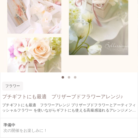
フラワー
プチギフトにも最適 プリザーブドフラワーアレンジ♪
プチギフトにも最適 フラワーアレンジ プリザーブドフラワーとアーティフィ
ッシャルフラワー を使いながらギフトにも使える高級感溢れるアレンジメント
を作成します 色合わせの仕方や初心者でも簡単に出来る お花の開花テクニック
も学べますので レッスン後はご自身でちょっとしたアレンジで あれば作れるよ
準備中
うになれます サンプルのアレンジメントもお見せしますが ご自身でメインのロ
次の開催をお楽しみに！
ーズ・小花・リーフ・リボン 等お好みで選んでいただきながら作成してきます
ご自身で使われる方はおかれる場所をイメージしながら ギフトとして使われる