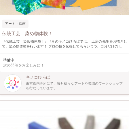
アート・絵画
伝統工芸 染め物体験！
『伝統工芸 染め物体験！』 7月のキノコひろばでは、 工房の先生をお招きし
て、染め物体験を行います！ プロの技を伝授してもらいつつ、自分だけのTシャ
ツやバッグを作って 夏のオシャレを楽しみましょう♫ ～週末アートふれあい体
験～『 キノコひろば 』 キノコひろばは、東京都内でお子さま向け工作ワー
準備中
クショップ・自然の中で季節を感じるプレイパークを月に１回開催しています。
次の開催をお楽しみに！
親子で、お友達と、小学生以上のお子さまならもちろん一人でも！ 自然やアー
トと触れ合えるキノコひろばにぜひ遊びにきてくださいね！
キノコひろば
東京都内各所にて、毎月様々なアートや知識のワークショップ
を行なっています。