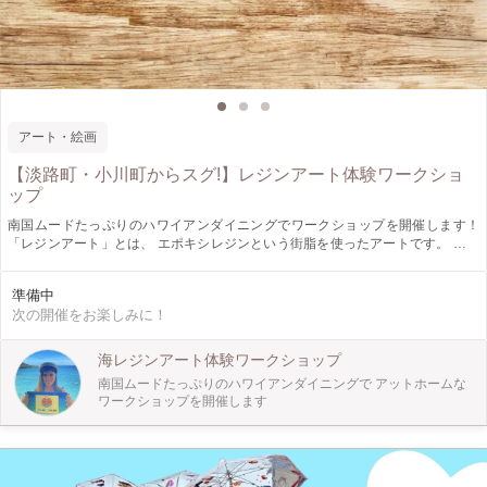
アート・絵画
【淡路町・小川町からスグ!】レジンアート体験ワークショ
ップ
南国ムードたっぷりのハワイアンダイニングでワークショップを開催します！
「レジンアート」とは、 エポキシレジンという街脂を使ったアートです。 絵の
具を塗った上にレジン液を乗せ、 ヒートガンを使って波模様を作ります。 以下3
点から、好きなコースをお選びいただけます♪ ①コースター（2枚） ②パネル
準備中
（15cmx15cm） ③カメのスタンドパネル（手のひらサイズ） ◎初心者でも簡単
次の開催をお楽しみに！
にできます。 ◎親子でのご参加大歓迎！ ◎所要時間は「2時間」です！ 作業＋
ドリンク（リラックスタイム)という流れになります。 ◎作品は後日郵送！（二
週間以内に発送します） お子さまと、ご友人と、もちろんおひとりでも、 リラ
海レジンアート体験ワークショップ
ックスしながら楽しめます♪ ご不明点等ございましたら、お気軽にお問い合わせ
南国ムードたっぷりのハワイアンダイニングで アットホームな
ください。
ワークショップを開催します