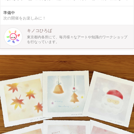
ましょう♫ 〜週末アートふれあい体験〜『 キノコひろば 』 キノコひろばで
は、お子さま向け工作ワークショップ・自然の中で季節を感じるプレイパークを
準備中
定期的に開催しています。 親子で、お友達と、小学生以上のお子さまならもち
次の開催をお楽しみに！
ろん一人でも！ 自然やアートと触れ合えるキノコひろばにぜひ遊びにきてくだ
さいね！
キノコひろば
東京都内各所にて、毎月様々なアートや知識のワークショップ
を行なっています。