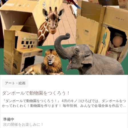
アート・絵画
ダンボールで動物園をつくろう！
『ダンボールで動物園をつくろう！』 4月のキノコひろばでは、ダンボールをつ
かってわくわく！動物園を作ります！ 毎年恒例、みんなで会場全体を作品で埋
め尽くすワークショップ！ 身体をいっぱい動かして、最高に楽しい空間にしち
ゃいましょう♫ ～週末アートふれあい体験～『 キノコひろば 』 キノコひろ
準備中
ばは、東京都内でお子さま向け工作ワークショップ・自然の中で季節を感じるプ
次の開催をお楽しみに！
レイパークを月に１回開催しています。 親子で、お友達と、小学生以上のお子