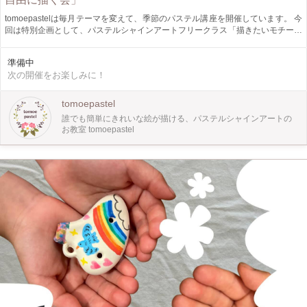
tomoepastelは毎月テーマを変えて、季節のパステル講座を開催しています。 今
回は特別企画として、パステルシャインアートフリークラス「描きたいモチーフ
を自由に描く会」を開催します！ tomoepatelの過去の作品の中から、何を描き
たいか事前にお知らせいただけましたら、 必要な準備をしてお待ちしておりま
準備中
す。 葉祥明さんの絵もOKです。 普段よりもっと緩やかな雰囲気で、描きそびれ
次の開催をお楽しみに！
ていた絵や、挑戦してみたいモチーフに取り組んでいただけたらと思います。
普段のレッスンより長く3時間の設定をしていますので、 遅刻、早退、柔軟に
OKです。 みっちり3時間描いてももよし、満足したら終わりにしてもよし。 ご
tomoepastel
都合に合わせてご参加ください。 取り組むモチーフをを当日決めてもOKです。
誰でも簡単にきれいな絵が描ける、パステルシャインアートの
普段通り道具や型紙をご用意させていただきまして、 もちろん絵の描き方もし
お教室 tomoepastel
っかりお伝えさせていただきます。