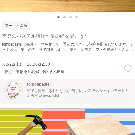
アート・絵画
季節のパステル講座〜夏の絵を描こう〜
tomoepastelは毎月テーマを変えて、季節のパステル講座を開催しています。 7
月８月は「夏」のテーマで開催します。 夏らしいモチーフ・型紙をたくさんご
用意していきます。 お好きなものをお選びいただき、2時間の講座内で、2〜３
枚作品をお作りいただきます。 どの絵を描くか迷ってしまう場合は、講師オス
08/22(土) 10:30-12:30
スメのモチーフをご案内いたします。 〜夏のテーマの例〜 ・海 ・イルカ ・うみ
がめ ・くらげ ・ひまわり ・スイカ ・かき氷 ・花火 ・ジンベエザメ パステルシ
東京
東急池上線洗足池駅 改札正面
ャインアートは、パステルを粉状にしてコットンに色をなじませて絵を描く画法
です。お子様からご年配の方まで一緒に楽しめる、そして初めての方でも素敵な
tomoepastel
作品が作れるのが魅力のアートです。 型紙を使って描いていくので、初心者の
方や絵が苦手な方でも簡単に絵を描くことができます。 基本のモチーフをもと
誰でも簡単にきれいな絵が描ける、パステルシャインアートの
に、参加者に自由にアレンジして表現してもらうことを大切にするのが教室のス
お教室 tomoepastel
タイル。 好きな場所に・好きな色で・自由なアレンジを。お持ち帰りいただく
作品の完成はもちろんのこと、絵を描く過程のワクワク感や、自由な表現を行う
雰囲気を大切にしています。 初心者・はじめての方、歓迎！ 季節を感じなが
ら、今月も楽しい創作の時間を過ごしましょう。 ＊ ２時間で、15cm×15cmの作
品を２枚〜３枚、お作りいただきます。 ＊ 48色のハードパステルを使用しま
す。 ＊ 大人の方はもちろん、小学生以上の方に楽しんでいただける内容です。
お子様の自由研究にもご利用ください♪