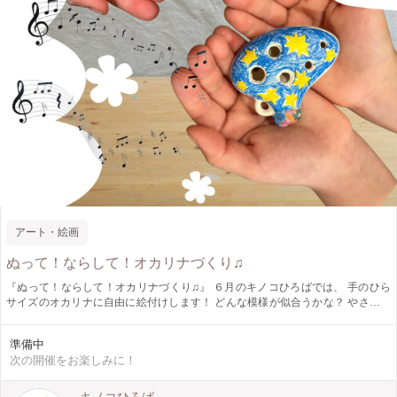
アート・絵画
ぬって！ならして！オカリナづくり♫
『ぬって！ならして！オカリナづくり♫』 ６月のキノコひろばでは、 手のひら
サイズのオカリナに自由に絵付けします！ どんな模様が似合うかな？ やさしい
音色のオカリナに癒されちゃいましょう♪ ～週末アートふれあい体験～『 キノ
コひろば 』 キノコひろばは、東京都内でお子さま向け工作ワークショップ・
準備中
自然の中で季節を感じるプレイパークを月に１回開催しています。 親子で、お
次の開催をお楽しみに！
友達と、小学生以上のお子さまならもちろん一人でも！ 自然やアートと触れ合
えるキノコひろばにぜひ遊びにきてくださいね！