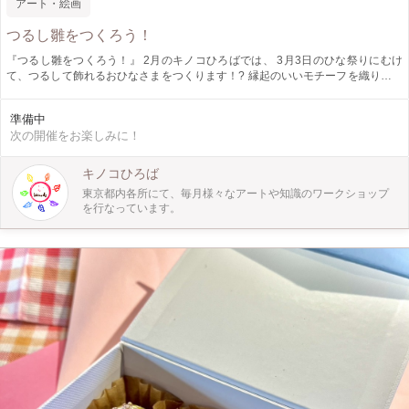
アート・絵画
つるし雛をつくろう！
『つるし雛をつくろう！』 2月のキノコひろばでは、 3月3日のひな祭りにむけ
て、つるして飾れるおひなさまをつくります！? 縁起のいいモチーフを織り交ぜ
ながら世界に一つだけのおひな飾りを作って、 家族の健康をお祈りしましょう?
～週末アートふれあい体験～『 キノコひろば 』 キノコひろばは、東京都内
準備中
でお子さま向け工作ワークショップ・自然の中で季節を感じるプレイパークを月
次の開催をお楽しみに！
に１回開催しています。 親子で、お友達と、小学生以上のお子さまならもちろ
ん一人でも！ 自然やアートと触れ合えるキノコひろばにぜひ遊びにきてくださ
いね！
キノコひろば
東京都内各所にて、毎月様々なアートや知識のワークショップ
を行なっています。