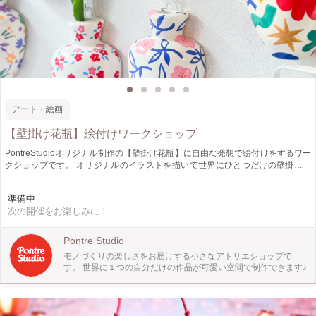
アート・絵画
【壁掛け花瓶】絵付けワークショップ
PontreStudioオリジナル制作の【壁掛け花瓶】に自由な発想で絵付けをするワー
クショップです。 オリジナルのイラストを描いて世界にひとつだけの壁掛け花
瓶を作りましょう。 また絵を描くのが苦手な方には 講師が描き方のポイントを
レクチャーしますのでご安心ください◎ 過去のPontreStudioの作品から自分好み
準備中
にアレンジしたイラストもOK! （インスタグラムから過去作品をご覧頂けます）
次の開催をお楽しみに！
当日はアクリルペンを使用して描くので 絵の具よりも簡単に作業を進めること
ができます。 コーティングの仕上げまで行い、作品は当日お持ち帰り頂けま
す。 専用の試験管が付属していますので お水を入れれば生花やディフューザー
Pontre Studio
を飾ることも可能です。 自分だけのお気に入り空間に 自分だけのフラワーベー
モノづくりの楽しさをお届けする小さなアトリエショップで
スをぜひ飾ってみてください。 ベースとなる花瓶は人体や環境にもやさしい素
す。 世界に１つの自分だけの作品が可愛い空間で制作できます♪
材【ジェスモナイト】で制作した石膏に近い素材（割れ物）となります。 試験
管を挿してご使用いただく仕様となっております。 ※花瓶（白ベース）は事前
にこちらでご準備いたします。 3名様まで同時参加可能ですので、ぜひお友達・
ご家族・カップルで楽しい創作時間をお楽しみください◎ 【お子様のご参加に