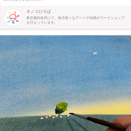
は、東京都内でお子さま向け工作ワークショップ・自然の中で季節を感じるプレ
イパークを月に１回開催しています。 親子で、お友達と、小学生以上のお子さ
まならもちろん一人でも！ 自然やアートと触れ合えるキノコひろばにぜひ遊び
キノコひろば
にきてくださいね！
東京都内各所にて、毎月様々なアートや知識のワークショップ
を行なっています。