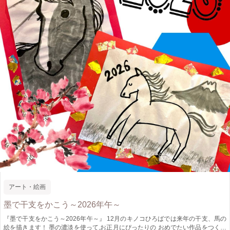
アート・絵画
墨で干支をかこう～2026年午～
『墨で干支をかこう～2026年午～』 12月のキノコひろばでは来年の干支、馬の
絵を描きます！ 墨の濃淡を使って,お正月にぴったりの おめでたい作品をつくり