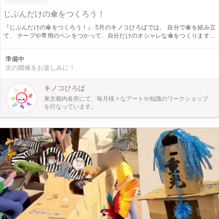
じぶんだけの傘をつくろう！
『じぶんだけの傘をつくろう！』 5月のキノコひろばでは、 自分で傘を組み立
て、 テープや専用のペンをつかって、自分だけのオシャレな傘をつくります！
雨の季節も楽しくなっちゃう♫ 自分だけの傘をつくっちゃおう！ ～週末アート
ふれあい体験～『 キノコひろば 』 キノコひろばは、東京都内でお子さま向
準備中
け工作ワークショップ・自然の中で季節を感じるプレイパークを月に１回開催し
次の開催をお楽しみに！
ています。 親子で、お友達と、小学生以上のお子さまならもちろん一人でも！
自然やアートと触れ合えるキノコひろばにぜひ遊びにきてくださいね！
キノコひろば
東京都内各所にて、毎月様々なアートや知識のワークショップ
を行なっています。