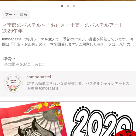
アート・絵画
＜季節のパステル＞「お正月・干支」のパステルアート
2026午年
tomoepastelは毎月テーマを変えて、季節のパステル講座を開催しています。 今
回は「干支・お正月」のテーマで開催します♪ ご用意したモチーフは、来年の干
支にちなんで「うま」。 そして「鏡餅」。 講師があらかじめ用意した型紙と、
48色のパステルを使って、 ステンシルのように絵を描いていきます。 モチーフ
準備中
を組み合わせて自由な創作を楽しみましょう！ パステルシャインアートは、パ
次の開催をお楽しみに！
ステルを粉状にしてコットンに色をなじませて絵を描く画法です。お子様からご
年配の方まで一緒に楽しめる、そして初めての方でも素敵な作品が作れるのが魅
力のアートです。 型紙を使って描いていくので、初心者の方や絵が苦手な方で
tomoepastel
も簡単に絵を描くことができます。 基本のモチーフをもとに、参加者に自由に
誰でも簡単にきれいな絵が描ける、パステルシャインアートの
アレンジして表現してもらうことを大切にするのが教室のスタイル。 好きな場
お教室 tomoepastel
所に・好きな色で・自由なアレンジを。お持ち帰りいただく作品の完成はもちろ
んのこと、絵を描く過程のワクワク感や、自由な表現を行う雰囲気を大切にして
います。 初心者・はじめての方、歓迎！ ふわふわあたたかななパステルアート
で、一緒に創作の時間を楽しみましょう。 ＊ ２時間で、15cm×15cmの作品を２
枚〜３枚、お作りいただきます。 ＊ 48色のハードパステルを使用します。 ＊ 大
人の方はもちろん、小学生以上の方に楽しんでいただける内容です。