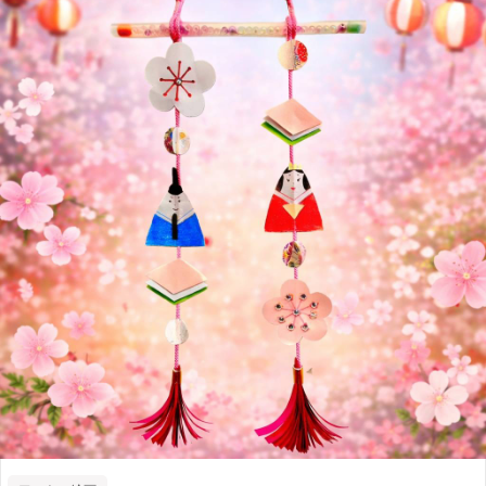
ついて】 基本的に大人向けのワークショップとなっておりますが 保護者1人につ
き小学生以下のお子様1名でのご参加も可能です。（2人で1つを制作） 他の参加
者さまや店内割れ物もございます。 開催時間中、椅子に座っていられるご年齢
でのご参加をお願い致します。 ※お子様参加の場合はご予約時にお子様の年齢
を記載ください。 ※中学生以上は1名分のご予約となります。（2人で1つの制作
不可） ＜注意点＞ ・キャンセル可能日を過ぎてからのキャンセルは出来ません
ので予めご了承ください。 ・ワークショップでは、商標や著作権の関係上、既
存のブランドロゴやキャラクターをモチーフにした制作はできません。 オリジ
ナルのデザインでの制作をお楽しみいただけますようお願いいたします。 ・花
瓶は割れ物となっておりますので、作業中は落下などに注意し作業をお願い致し
ます。 ・花瓶のベースに色を付けることはできません。白ベースにイラストを
描いて頂きます。 ・アクリルペンは書いたら消すことができません。 ※花瓶の
ベースを製作するワークショップではございません。