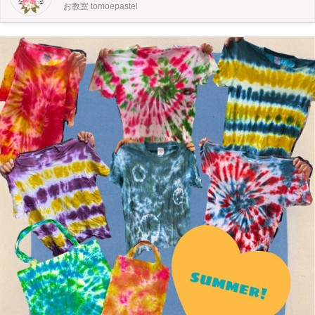
800円・当日現金） ＝＝＝＝＝＝＝＝＝＝＝＝＝＝＝＝＝＝＝＝＝＝＝ 対象年
お教室 tomoepastel
齢：３歳（年少）〜小学生 日時： 2026年7月22日(水) 11:00〜12:00 2026年8月
14日(金) 11:00〜12:00 定員6名・予約優先 ※ご予約優先ですが、お席に余裕が
あれば当日参加も可能です。 料金： 1枚 800円 場所：ひとつうえの塾 東京都大
田区上池台１丁目１３−４ 関口ビル１F （東急池上線 長原駅 徒歩1分） ＝＝＝＝
＝＝＝＝＝＝＝＝＝＝＝＝＝＝＝＝＝＝＝