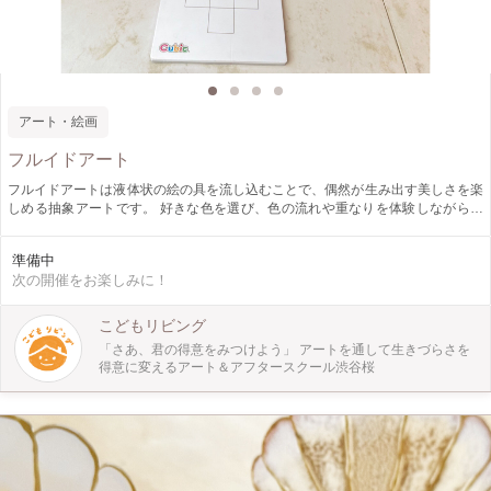
アート・絵画
フルイドアート
フルイドアートは液体状の絵の具を流し込むことで、偶然が生み出す美しさを楽
しめる抽象アートです。 好きな色を選び、色の流れや重なりを体験しながらア
ートの自由さと楽しさを感じましょう。 可愛らしい丸いｷｬﾝﾊﾞｽで行います。 そ
の色から今の気持ちや色の持つパワーを知ってみよう！ 是非この機会に体験し
準備中
てみてください。
次の開催をお楽しみに！
こどもリビング
「さあ、君の得意をみつけよう」 アートを通して生きづらさを
得意に変えるアート＆アフタースクール渋谷桜