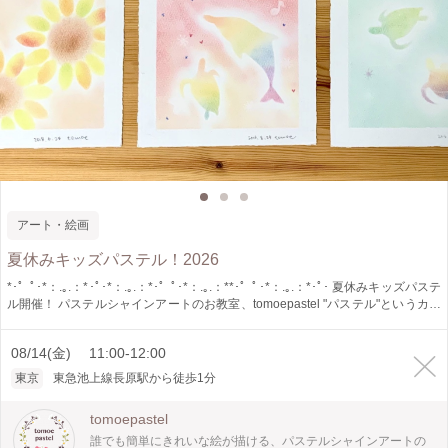
アート・絵画
夏休みキッズパステル！2026
*･゜ﾟ･*：.｡.：*･ﾟ･*：.｡.：*･゜ﾟ･*：.｡.：**･゜ﾟ･*：.｡.：*･ﾟ･ 夏休みキッズパステ
ル開催！ パステルシャインアートのお教室、tomoepastel "パステル"というカラ
フルなチョークのような画材を網でけずり、粉末状にしてコットンになじませて
絵を描きます。 型紙を使って描くのでお子様でも絵が苦手な方でも、あっとい
08/14(金) 11:00-12:00
う間に素敵な作品ができあがり♪ 15cm×15cmの作品を「1枚」作成いただきま
す。 普段は主に大人の方向けにお教室を開催していますが、 夏休み特別版でお
東京
東急池上線長原駅から徒歩1分
子様向けにワークショップを開催いたします。 3歳のお子様でも安心してご参加
ください。 講師が全力でサポートいたします。 小学校高学年の方もとても楽し
tomoepastel
める内容です◎ 開催場所は東急池上線長原駅から徒歩1分、安心のたたみスペー
スです。 保護者の方も、当日お席に余裕がありましたらご参加OKです。（＋
誰でも簡単にきれいな絵が描ける、パステルシャインアートの