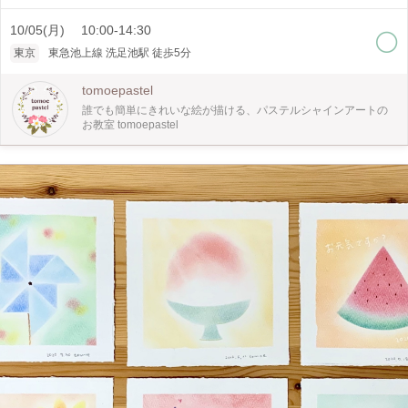
明アートコミュニケーター」資格を持つ講師が、葉祥明美術館の承認を得て開催
いたします。 使う道具は、パステルと水彩絵の具。 簡単な下書きをしたのち、
10/05(月) 10:00-14:30
まずはパステルシャインアート®️の技法を用いて、絵のベースの色を塗っていき
ます。ベースが塗れたら、次は水彩絵の具。細い筆を使って、灯台・女の子・鳥
東京
東急池上線 洗足池駅 徒歩5分
を、そして全体にお花を散りばめていきます。 毎回好評をいただいております
この講座。あこがれの葉祥明さんの絵を描いてみませんか？途中ランチ休憩を含
tomoepastel
んだ4時間半の講座内で、作品を仕上げていきます。 ※絵のサイズは、A4より少
し小さいサイズです。 ※道具はすべて教室にてご用意しますが、ご自身で普段
誰でも簡単にきれいな絵が描ける、パステルシャインアートの
お使いの画材をお持ちいただいても構いません。細い筆があると便利です。
お教室 tomoepastel