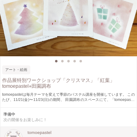
アート・絵画
作品展特別ワークショップ「クリスマス」「紅葉」
tomoepastel⭐︎田園調布
tomoepastelは毎月テーマを変えて季節のパステル講座を開催しています。 この
たび、11/21(金)〜11/23(日)の期間、 田園調布のスペースにて、「tomoepastel
生徒さんと講師の作品展」を開催することになりました。 会期中、「クリスマ
ス」もしくは「紅葉」の絵を描く作品展特別ワークショップを開催いたします。
準備中
所要時間は60分、1枚の作品を仕上げていただきます。 当日会場にて参加受付も
次の開催をお楽しみに！
いたしますが、ご予約優先ですのでご興味ある方はご予約のうえご来場くださ
い。 生徒さんの素敵な作品を集めた作品展です。 たくさんの方に会場に足をお
運びいただけますとうれしいです。 ＜展示会概要＞ 日時：2025/11/21(金)〜
tomoepastel
11/23(日) 時間：10:00〜17:00（最終日は12:00まで） 場所：la chambre de