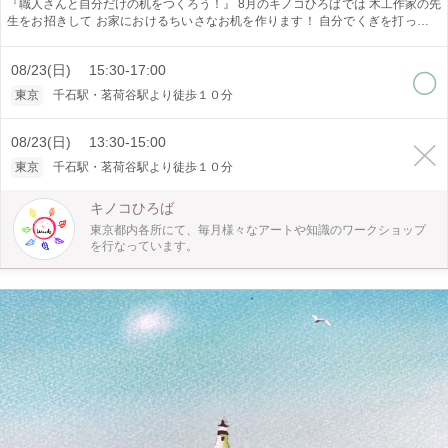
『職人さんと自分だけの机をつくろう！』 8月のキノコひろばでは 木工作家の先
生をお招きして お家におけるちいさなお机を作ります！ 自分でくぎを打ってや
すりをかけて… すてきな作品作りを楽しみましょう♫ ～週末アートふれあい体
験～『 キノコひろば 』 キノコひろばは、東京都内でお子さま向け工作ワー
08/23(日) 15:30-17:00
クショップ・自然の中で季節を感じるプレイパークを月に１回開催しています。
親子で、お友達と、小学生以上のお子さまならもちろん一人でも！ 自然やアー
東京
千石駅・茗荷谷駅より徒歩１０分
トと触れ合えるキノコひろばにぜひ遊びにきてくださいね！
08/23(日) 13:30-15:00
東京
千石駅・茗荷谷駅より徒歩１０分
キノコひろば
東京都内各所にて、毎月様々なアートや知識のワークショップ
を行なっています。