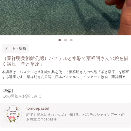
アート・絵画
（葉祥明美術館公認）パステルと水彩で葉祥明さんの絵を描
く講座「羊と草原」
本講座は、パステルと水彩絵の具を使って葉祥明さんの作品「羊と草原」を模写
する講座です。葉祥明さん公認・日本パステルシャインアート協会「葉祥明アー
トコミュニケーター」資格を持つ講師が、葉祥明美術館の承認を得て開催いたし
ます。 使う道具は、パステルと水彩絵の具。 簡単な下書きをしたのち、まずは
準備中
パステルシャインアート®️の技法を用いて、絵のベースの色を塗っていきます。
次の開催をお楽しみに！
ベースが塗れたら、次は水彩絵の具。絵の中央に「木」、そして7頭の「羊」、
空に「月」を描きます。 シンプルでありながら、すっと心が引き込まれるよう
な作品です。パステルシャインアートの技法を使うとあっという間に葉祥明さん
tomoepastel
の絵の模写ができてしまうので驚きです。 葉祥明さんの世界を一緒に楽しみま
誰でも簡単にきれいな絵が描ける、パステルシャインアートの
しょう！ ※仕上がる絵のサイズは、A4サイズです。
お教室 tomoepastel