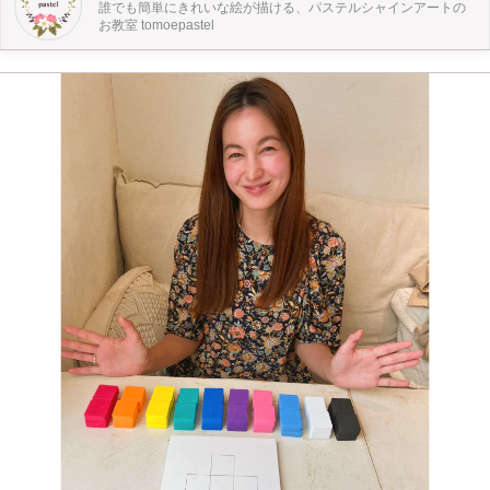
誰でも簡単にきれいな絵が描ける、パステルシャインアートの
Chipie（ラ・シャンブル デ シピ） 東急東横線・東急目黒線 田園調布駅
お教室 tomoepastel
徒歩2分 ＜作品展特別ワークショップ＞ ① 2025年11月22日(土)10:00〜11:00 ②
2025年11月22日(土)14:00〜15:00 他、随時 「クリスマス」もしくは「紅葉」の
作品を1枚ご作成いただきます。 ※会期中は随時体験ワークショップを開催して
おります（事前予約制のワークショップ開催時間帯をのぞく）。設定のお時間に
ご都合がつかない場合も、ぜひ個別にお問合せください。 ★★★ご確認くださ
い★★★ 本講座は、11/21(金)〜11/23(日)開催の、「tomoepastel 生徒さんと講
師の作品展」会場内でのワークショップとなります。毎月の季節のパステル講
座、葉祥明さんの絵を描く講座の作品を多数展示いたします。ワークショップ開
催中も展示会場を開放しておりますので、他のお客さまがいらっしゃる可能性が
ありますこと、ご了承いただいた上でお申し込みください。 ＋＋＋＋ 誰でも簡
単にきれいな絵が描けるパステルシャインアートのお教室 tomoepastel パステ
ルシャインアートは、パステルを粉状にしてコットンに色をなじませて絵を描く
画法です。お子様からご年配の方まで一緒に楽しめる、そして初めての方でも素
敵な作品が作れるのが魅力のアートです。型紙を使って描いていくので、初心者
の方や絵が苦手な方でも簡単に絵を描くことができます。