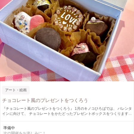
アート・絵画
チョコレート風のプレゼントをつくろう
『チョコレート風のプレゼントをつくろう』 1月のキノコひろばでは、 バレンタ
インに向けて、 チョコレートをかたどったプレゼントボックスをつくります！
本物そっくりのチョコレートをつくって、パティシエ気分を味わっちゃいましょ
う♫ (※チョコレート風の工作です！実際に食べることはできませんのでご注意
準備中
ください。) ～週末アートふれあい体験～『 キノコひろば 』 キノコひろば
次の開催をお楽しみに！