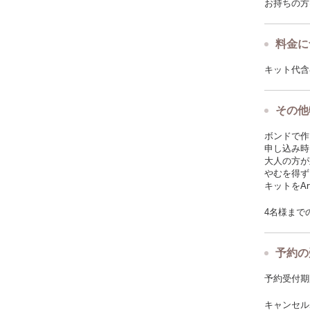
お持ちの方
料金に
キット代含
その他
ボンドで作
申し込み時
大人の方が
やむを得ず
キットをAr
4名様まで
予約の
予約受付期限: 
キャンセルポ