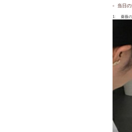
当日の
1: 薔薇