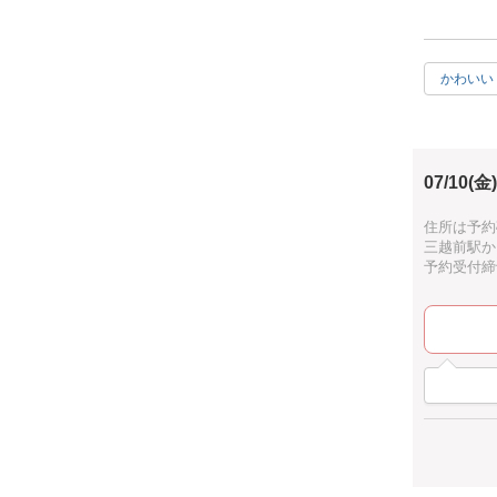
定員４人ま
かわいい
07/10(金)
住所は予約
三越前駅か
予約受付締切：