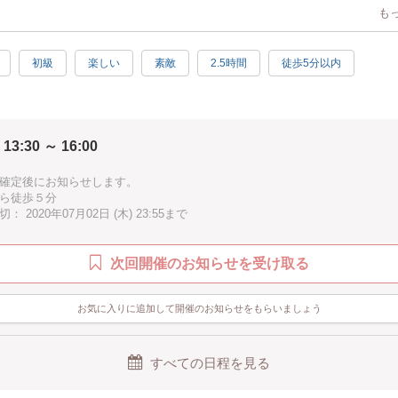
も
での少人数制WSですので、つまみ細工はじめてさんでも安心してご参加頂
初級
楽しい
素敵
2.5時間
徒歩5分以内
 13:30 ～ 16:00
確定後にお知らせします。
ら徒歩５分
 2020年07月02日 (木) 23:55まで
次回開催のお知らせを受け取る
お気に入りに追加して開催のお知らせをもらいましょう
すべての日程を見る