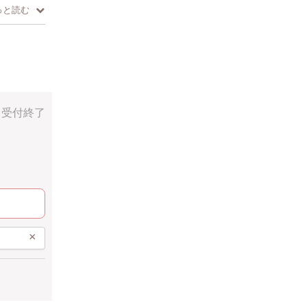
っと読む
けます。
受付終了
×