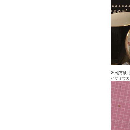
2: 転写
ハサミでカ