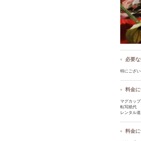
必要な
特にござい
料金に
マグカップ
転写紙代
レンタル道
料金に