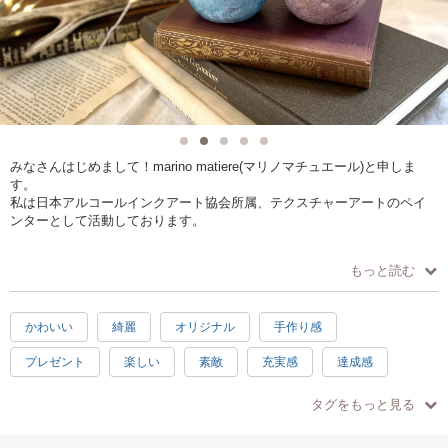
みなさんはじめまして！marino matiere(マリノマチュエール)と申しま
す。
私は日本アルコールインクアート協会所属、テクスチャーアートのペイ
ンターとして活動しております。
このワークショップは、アクリル絵具やメディウムを使ったペイントの
もっと読む
ワークショップでオリジナルのキャンドルホルダーやペンホルダーが作
れます♪
かわいい
綺麗
オリジナル
手作り感
絵具の楽しさをたくさんの方に体験していただき、混色のコツなどもお
プレゼント
楽しい
素敵
充実感
達成感
伝えしていきます。
3時間
親子で参加
ピンク
ホワイト
ゴールド
当日の流れ
タグをもっと見る
パープル
ブラウン
ブルー
ご予約していただいた方(最大4名様)でごあいさつ