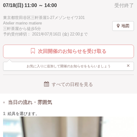
↓
07/18(日) 11:00 ～ 14:00
受付終了
簡単に資材説明
↓
東京都世田谷区三軒茶屋1-27メゾンセイワ101
デモストレーション
Atelier marino matiere
↓
地図
三軒茶屋から徒歩5分
さっそくペイントを始めていただきます！
予約受付締切： 2021年07月16日 (金) 22:00まで
↓
乾かしている間に、コーヒーとお菓子でブレイクタイム♪
↓
次回開催のお知らせを受け取る
ご帰宅
セット内容(当日お渡しするもの)
×
お気に入りに追加して開催のお知らせをもらいましょう
・グラス 1個
・手袋
・教科書
すべての日程を見る
画材
グラス1個
筆2本
メタリックインク
当日の流れ・雰囲気
キャンドル1個
場所代
1: 絵具を選びます。
⚠︎当日はエプロンなど汚れてもいい長袖服装でお越しください。
当日はアルコール除菌と換気を徹底します。