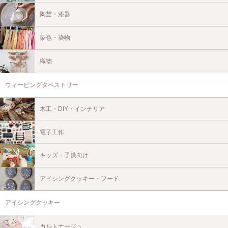
陶芸・漆器
染色・染物
織物
ウィービングタペストリー
木工・DIY・インテリア
電子工作
キッズ・子供向け
アイシングクッキー・フード
アイシングクッキー
カルトナージュ