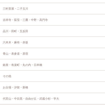
三軒茶屋・二子玉川
吉祥寺・荻窪・三鷹・中野・高円寺
品川・田町・五反田
六本木・麻布・赤坂
青山・表参道・原宿
銀座・有楽町・丸の内・日本橋
その他
お台場・汐留・新橋
代官山・中目黒・自由が丘・武蔵小杉・学大