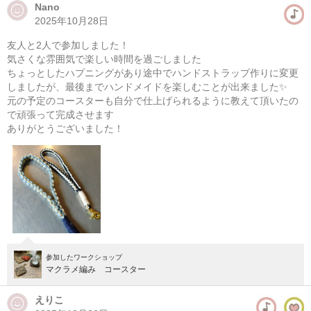
Nano
2025年10月28日
マクラメ編み ポーチ作り
友人と2人で参加しました！
08/09(日) 13:00-18:00
気さくな雰囲気で楽しい時間を過ごしました
東京
学芸大学駅徒歩14分
ちょっとしたハプニングがあり途中でハンドストラップ作りに変更
しましたが、最後までハンドメイドを楽しむことが出来ました✨
元の予定のコースターも自分で仕上げられるように教えて頂いたの
08/10(月) 13:00-18:00
で頑張って完成させます
東京
学芸大学駅徒歩14分
ありがとうございました！
他日程あり
参加したワークショップ
マクラメ編み コースター
えりこ