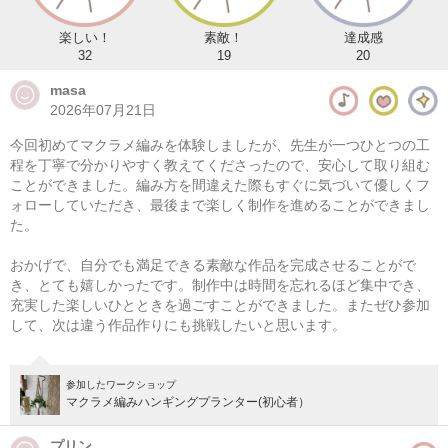
楽しい！
素敵！
達成感
32
19
20
masa
2026年07月21日
今回初めてマクラメ編みを体験しましたが、先生が一つひとつの工
程を丁寧で分かりやすく教えてくださったので、安心して取り組む
ことができました。編み方を間違えた際もすぐに気づいて優しくフ
ォローしていただき、最後まで楽しく制作を進めることができまし
た。
マクラメ編み ラウンドバスケット
おかげで、自分でも満足できる素敵な作品を完成させることがで
08/09(日) 10:00-14:00
き、とても嬉しかったです。制作中は時間を忘れるほど集中でき、
充実した楽しいひとときを過ごすことができました。またぜひ参加
東京
（東横線）学芸大学駅から徒歩14分
して、次は違う作品作りにも挑戦したいと思います。
08/09(日) 11:00-15:00
東京
（東横線）学芸大学駅から徒歩14分
参加したワークショップ
マクラメ編みハンギングプランター(初心者）
他日程あり
プリン