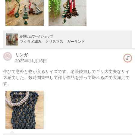
参加したワークショップ
マクラメ編み クリスマス ガーランド
リンガ
2025年11月18日
伸びて意外と物が入るサイズです。老眼鏡無しでギリ大丈夫なサイ
マクラメ編みハンギングプランター(初心者）
ズ感でした。数時間集中して作り作品を持って帰れるので大満足で
す。
08/09(日) 10:00-13:00
東京
（東横線）学芸大学駅から徒歩14分
08/09(日) 11:00-14:00
東京
（東横線）学芸大学駅から徒歩14分
他日程あり