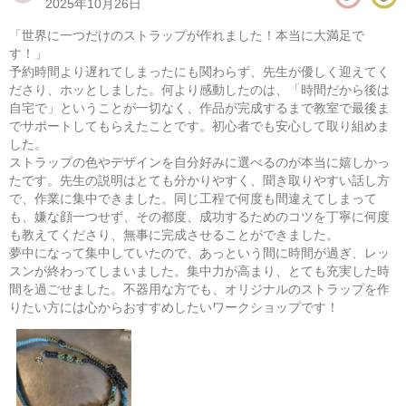
2025年10月26日
​「世界に一つだけのストラップが作れました！本当に大満足で
す！」
​予約時間より遅れてしまったにも関わらず、先生が優しく迎えてく
ださり、ホッとしました。何より感動したのは、「時間だから後は
自宅で」ということが一切なく、作品が完成するまで教室で最後ま
でサポートしてもらえたことです。初心者でも安心して取り組めま
した。
ストラップの色やデザインを自分好みに選べるのが本当に嬉しかっ
たです。先生の説明はとても分かりやすく、聞き取りやすい話し方
で、作業に集中できました。同じ工程で何度も間違えてしまって
も、嫌な顔一つせず、その都度、成功するためのコツを丁寧に何度
も教えてくださり、無事に完成させることができました。
パラコードで作るミニバッグ
夢中になって集中していたので、あっという間に時間が過ぎ、レッ
スンが終わってしまいました。集中力が高まり、とても充実した時
08/14(金) 10:00-14:00
間を過ごせました。不器用な方でも、オリジナルのストラップを作
東京
（東横線）学芸大学駅から徒歩15分
りたい方には心からおすすめしたいワークショップです！
08/14(金) 11:00-15:00
東京
（東横線）学芸大学駅から徒歩15分