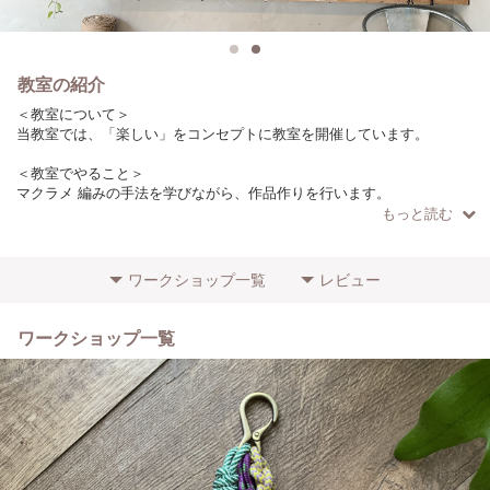
教室の紹介
＜教室について＞
当教室では、「楽しい」をコンセプトに教室を開催しています。
＜教室でやること＞
マクラメ 編みの手法を学びながら、作品作りを行います。
もっと読む
＜こだわりやポイント＞
ロープは日本の製糸工場で作っています。
（作品によりロープの種類は異なります）
ワークショップ一覧
レビュー
＜参加者に向けてのメッセージ＞
初心者の方でもわかりやすいように、少人数で開催しています！
ワークショップ一覧
ぜひお気軽にご参加ください。
＜場所・アクセス＞
目黒駅からバス14分（7駅）徒歩1分
学芸大学駅から徒歩15分
＜その他特記事項＞
初心者の方の参加歓迎します！