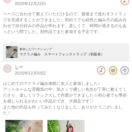
2025年12月22日
マクラメ編み メッシュバッグ
ペースに合わせて教えていただけるので、最後まで迷わずストラッ
08/09(日) 10:00-14:00
プを完成することができました。初めてでも紐色と編み方の組み合
わせで自分好みの作品が作れます。楽しくて、時間が過ぎるのもあ
東京
（東横線）学芸大学駅から徒歩14分
っという間でした。別作品でまた参加する予定です。
08/09(日) 11:00-15:00
東京
（東横線）学芸大学駅から徒歩14分
参加したワークショップ
マクラメ編み スマートフォンストラップ（初級者）
他日程あり
しー
2025年12月03日
はじめてのマクラメ編み体験に友人と参加しました♪
アットホームな雰囲気の中、気さくで優しい先生が丁寧に教えてく
ださり、楽しくリラックスして作業ができました☆初心者でも季節
を感じられるかわいい作品ができ、大満足です♡
また他の作品も作ってみたくなりました。ありがとうございまし
た！