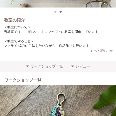
教室の紹介
＜教室について＞
当教室では、「楽しい」をコンセプトに教室を開催しています。
＜教室でやること＞
マクラメ 編みの手法を学びながら、作品作りを行います。
もっと読む
＜こだわりやポイント＞
ロープは日本の製糸工場で作っています。
（作品によりロープの種類は異なります）
ワークショップ一覧
レビュー
＜参加者に向けてのメッセージ＞
初心者の方でもわかりやすいように、少人数で開催しています！
ワークショップ一覧
ぜひお気軽にご参加ください。
＜場所・アクセス＞
目黒駅からバス14分（7駅）徒歩1分
学芸大学駅から徒歩15分
＜その他特記事項＞
初心者の方の参加歓迎します！