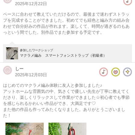
2025年12月22日
マクラメ編み ラウンドバスケット
ペースに合わせて教えていただけるので、最後まで迷わずストラッ
08/11(火・祝) 10:00-14:00
プを完成することができました。初めてでも紐色と編み方の組み合
わせで自分好みの作品が作れます。楽しくて、時間が過ぎるのもあ
東京
（東横線）学芸大学駅から徒歩14分
っという間でした。別作品でまた参加する予定です。
08/11(火・祝) 11:00-15:00
東京
（東横線）学芸大学駅から徒歩14分
参加したワークショップ
マクラメ編み スマートフォンストラップ（初級者）
他日程あり
しー
2025年12月03日
はじめてのマクラメ編み体験に友人と参加しました♪
アットホームな雰囲気の中、気さくで優しい先生が丁寧に教えてく
ださり、楽しくリラックスして作業ができました☆初心者でも季節
を感じられるかわいい作品ができ、大満足です♡
また他の作品も作ってみたくなりました。ありがとうございまし
た！