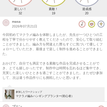
楽しい！
素敵！
達成感
32
19
20
masa
2026年07月21日
今回初めてマクラメ編みを体験しましたが、先生が一つひとつの工
程を丁寧で分かりやすく教えてくださったので、安心して取り組む
ことができました。編み方を間違えた際もすぐに気づいて優しくフ
ォローしていただき、最後まで楽しく制作を進めることができまし
た。
マクラメ編み ハンギングプランター
おかげで、自分でも満足できる素敵な作品を完成させることがで
08/11(火・祝) 10:00-14:00
き、とても嬉しかったです。制作中は時間を忘れるほど集中でき、
充実した楽しいひとときを過ごすことができました。またぜひ参加
東京
（東横線）学芸大学駅から徒歩14分
して、次は違う作品作りにも挑戦したいと思います。
08/11(火・祝) 11:00-15:00
東京
（東横線）学芸大学駅から徒歩14分
参加したワークショップ
マクラメ編みハンギングプランター(初心者）
他日程あり
プリン