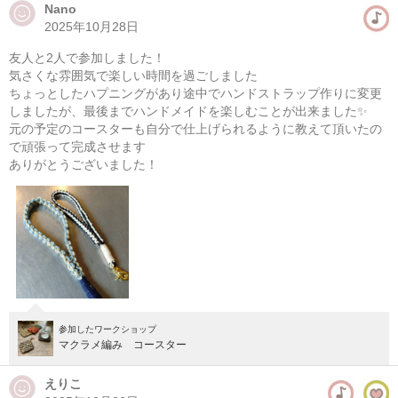
Nano
2025年10月28日
マクラメ編みハンギングプランター(初心者）
友人と2人で参加しました！
08/11(火・祝) 10:00-13:00
気さくな雰囲気で楽しい時間を過ごしました
東京
（東横線）学芸大学駅から徒歩14分
ちょっとしたハプニングがあり途中でハンドストラップ作りに変更
しましたが、最後までハンドメイドを楽しむことが出来ました✨
元の予定のコースターも自分で仕上げられるように教えて頂いたの
08/11(火・祝) 11:00-14:00
で頑張って完成させます
東京
（東横線）学芸大学駅から徒歩14分
ありがとうございました！
他日程あり
参加したワークショップ
マクラメ編み コースター
えりこ