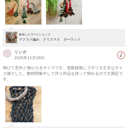
参加したワークショップ
マクラメ編み クリスマス ガーランド
リンガ
2025年11月18日
伸びて意外と物が入るサイズです。老眼鏡無しでギリ大丈夫なサイ
マクラメ編み メッシュバッグ
ズ感でした。数時間集中して作り作品を持って帰れるので大満足で
す。
08/11(火・祝) 10:00-14:00
東京
（東横線）学芸大学駅から徒歩14分
08/11(火・祝) 11:00-15:00
東京
（東横線）学芸大学駅から徒歩14分
他日程あり