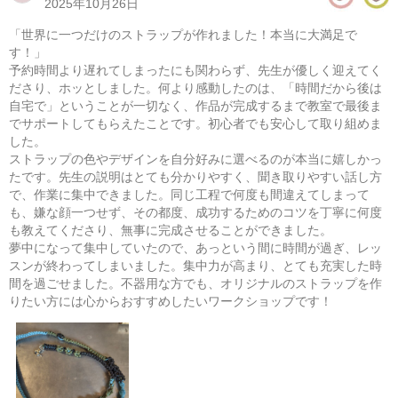
2025年10月26日
​「世界に一つだけのストラップが作れました！本当に大満足で
す！」
​予約時間より遅れてしまったにも関わらず、先生が優しく迎えてく
ださり、ホッとしました。何より感動したのは、「時間だから後は
自宅で」ということが一切なく、作品が完成するまで教室で最後ま
でサポートしてもらえたことです。初心者でも安心して取り組めま
した。
ストラップの色やデザインを自分好みに選べるのが本当に嬉しかっ
たです。先生の説明はとても分かりやすく、聞き取りやすい話し方
で、作業に集中できました。同じ工程で何度も間違えてしまって
も、嫌な顔一つせず、その都度、成功するためのコツを丁寧に何度
も教えてくださり、無事に完成させることができました。
パラコードで作るミニバッグ
夢中になって集中していたので、あっという間に時間が過ぎ、レッ
スンが終わってしまいました。集中力が高まり、とても充実した時
08/16(日) 10:00-14:00
間を過ごせました。不器用な方でも、オリジナルのストラップを作
東京
（東横線）学芸大学駅から徒歩15分
りたい方には心からおすすめしたいワークショップです！
08/16(日) 11:00-15:00
東京
（東横線）学芸大学駅から徒歩15分