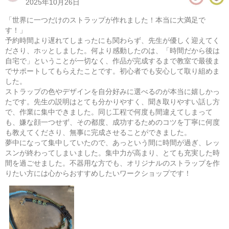
2025年10月26日
​「世界に一つだけのストラップが作れました！本当に大満足で
す！」
​予約時間より遅れてしまったにも関わらず、先生が優しく迎えてく
ださり、ホッとしました。何より感動したのは、「時間だから後は
自宅で」ということが一切なく、作品が完成するまで教室で最後ま
でサポートしてもらえたことです。初心者でも安心して取り組めま
した。
ストラップの色やデザインを自分好みに選べるのが本当に嬉しかっ
たです。先生の説明はとても分かりやすく、聞き取りやすい話し方
で、作業に集中できました。同じ工程で何度も間違えてしまって
も、嫌な顔一つせず、その都度、成功するためのコツを丁寧に何度
も教えてくださり、無事に完成させることができました。
パラコードで作るミニバッグ
夢中になって集中していたので、あっという間に時間が過ぎ、レッ
スンが終わってしまいました。集中力が高まり、とても充実した時
08/15(土) 10:00-14:00
間を過ごせました。不器用な方でも、オリジナルのストラップを作
東京
（東横線）学芸大学駅から徒歩15分
りたい方には心からおすすめしたいワークショップです！
08/15(土) 11:00-15:00
東京
（東横線）学芸大学駅から徒歩15分