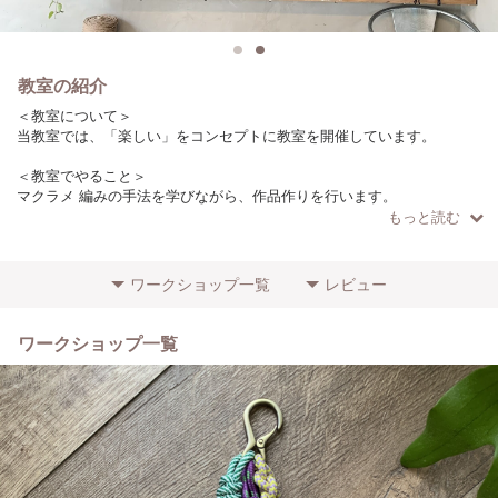
教室の紹介
＜教室について＞
当教室では、「楽しい」をコンセプトに教室を開催しています。
＜教室でやること＞
マクラメ 編みの手法を学びながら、作品作りを行います。
もっと読む
＜こだわりやポイント＞
ロープは日本の製糸工場で作っています。
（作品によりロープの種類は異なります）
ワークショップ一覧
レビュー
＜参加者に向けてのメッセージ＞
初心者の方でもわかりやすいように、少人数で開催しています！
ワークショップ一覧
ぜひお気軽にご参加ください。
＜場所・アクセス＞
目黒駅からバス14分（7駅）徒歩1分
学芸大学駅から徒歩15分
＜その他特記事項＞
初心者の方の参加歓迎します！