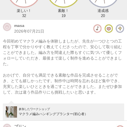
楽しい！
素敵！
達成感
32
19
20
masa
2026年07月21日
今回初めてマクラメ編みを体験しましたが、先生が一つひとつの工
程を丁寧で分かりやすく教えてくださったので、安心して取り組む
ことができました。編み方を間違えた際もすぐに気づいて優しくフ
ォローしていただき、最後まで楽しく制作を進めることができまし
た。
マクラメ編み ラウンドバスケット
おかげで、自分でも満足できる素敵な作品を完成させることがで
08/10(月) 10:00-14:00
き、とても嬉しかったです。制作中は時間を忘れるほど集中でき、
充実した楽しいひとときを過ごすことができました。またぜひ参加
東京
（東横線）学芸大学駅から徒歩14分
して、次は違う作品作りにも挑戦したいと思います。
08/10(月) 11:00-15:00
東京
（東横線）学芸大学駅から徒歩14分
参加したワークショップ
マクラメ編みハンギングプランター(初心者）
他日程あり
プリン