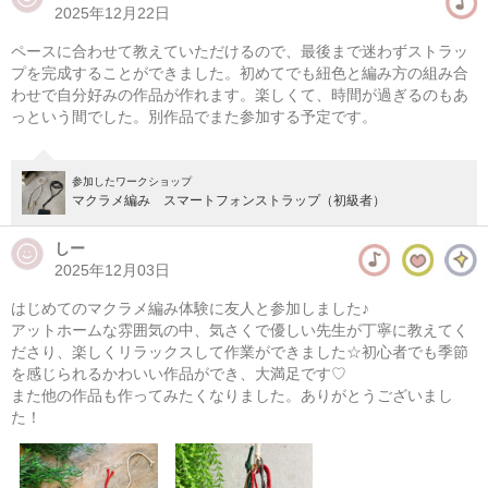
2025年12月22日
マクラメ編み メッシュバッグ
ペースに合わせて教えていただけるので、最後まで迷わずストラッ
08/10(月) 10:00-14:00
プを完成することができました。初めてでも紐色と編み方の組み合
わせで自分好みの作品が作れます。楽しくて、時間が過ぎるのもあ
東京
（東横線）学芸大学駅から徒歩14分
っという間でした。別作品でまた参加する予定です。
08/10(月) 11:00-15:00
東京
（東横線）学芸大学駅から徒歩14分
参加したワークショップ
マクラメ編み スマートフォンストラップ（初級者）
他日程あり
しー
2025年12月03日
はじめてのマクラメ編み体験に友人と参加しました♪
アットホームな雰囲気の中、気さくで優しい先生が丁寧に教えてく
ださり、楽しくリラックスして作業ができました☆初心者でも季節
を感じられるかわいい作品ができ、大満足です♡
また他の作品も作ってみたくなりました。ありがとうございまし
た！