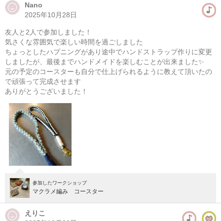
Nano
2025年10月28日
マクラメ編み ポーチ作り
友人と2人で参加しました！
08/10(月) 13:00-18:00
気さくな雰囲気で楽しい時間を過ごしました
東京
学芸大学駅徒歩14分
ちょっとしたハプニングがあり途中でハンドストラップ作りに変更
しましたが、最後までハンドメイドを楽しむことが出来ました✨
元の予定のコースターも自分で仕上げられるように教えて頂いたの
08/11(火・祝) 13:00-18:00
で頑張って完成させます
東京
学芸大学駅徒歩14分
ありがとうございました！
他日程あり
参加したワークショップ
マクラメ編み コースター
えりこ