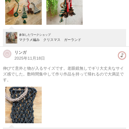
参加したワークショップ
マクラメ編み クリスマス ガーランド
リンガ
2025年11月18日
伸びて意外と物が入るサイズです。老眼鏡無しでギリ大丈夫なサイ
マクラメ編みハンギングプランター(初心者）
ズ感でした。数時間集中して作り作品を持って帰れるので大満足で
す。
08/10(月) 10:00-13:00
東京
（東横線）学芸大学駅から徒歩14分
08/10(月) 11:00-14:00
東京
（東横線）学芸大学駅から徒歩14分
他日程あり