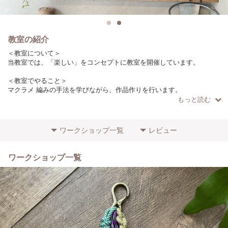
教室の紹介
＜教室について＞
当教室では、「楽しい」をコンセプトに教室を開催しています。
＜教室でやること＞
マクラメ 編みの手法を学びながら、作品作りを行います。
もっと読む
＜こだわりやポイント＞
ロープは日本の製糸工場で作っています。
（作品によりロープの種類は異なります）
ワークショップ一覧
レビュー
＜参加者に向けてのメッセージ＞
初心者の方でもわかりやすいように、少人数で開催しています！
ワークショップ一覧
ぜひお気軽にご参加ください。
＜場所・アクセス＞
目黒駅からバス14分（7駅）徒歩1分
学芸大学駅から徒歩15分
＜その他特記事項＞
初心者の方の参加歓迎します！