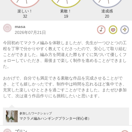
楽しい！
素敵！
達成感
32
19
20
masa
2026年07月21日
今回初めてマクラメ編みを体験しましたが、先生が一つひとつの工
程を丁寧で分かりやすく教えてくださったので、安心して取り組む
ことができました。編み方を間違えた際もすぐに気づいて優しくフ
ォローしていただき、最後まで楽しく制作を進めることができまし
た。
マクラメ編みハンギングプランター(初心者）
おかげで、自分でも満足できる素敵な作品を完成させることがで
08/08(土) 11:00-14:00
き、とても嬉しかったです。制作中は時間を忘れるほど集中でき、
充実した楽しいひとときを過ごすことができました。またぜひ参加
東京
（東横線）学芸大学駅から徒歩14分
して、次は違う作品作りにも挑戦したいと思います。
08/08(土) 12:00-15:00
東京
（東横線）学芸大学駅から徒歩14分
参加したワークショップ
マクラメ編みハンギングプランター(初心者）
他日程あり
プリン