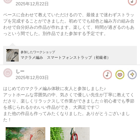
2025年12月22日
マクラメ編み スマートフォンストラップ/フラワー
ペースに合わせて教えていただけるので、最後まで迷わずストラッ
08/08(土) 12:00-16:00
プを完成することができました。初めてでも紐色と編み方の組み合
わせで自分好みの作品が作れます。楽しくて、時間が過ぎるのもあ
東京
学芸大学駅徒歩14分
っという間でした。別作品でまた参加する予定です。
08/08(土) 13:00-17:00
東京
学芸大学駅徒歩14分
参加したワークショップ
マクラメ編み スマートフォンストラップ（初級者）
他日程あり
しー
2025年12月03日
はじめてのマクラメ編み体験に友人と参加しました♪
アットホームな雰囲気の中、気さくで優しい先生が丁寧に教えてく
ださり、楽しくリラックスして作業ができました☆初心者でも季節
を感じられるかわいい作品ができ、大満足です♡
また他の作品も作ってみたくなりました。ありがとうございまし
た！