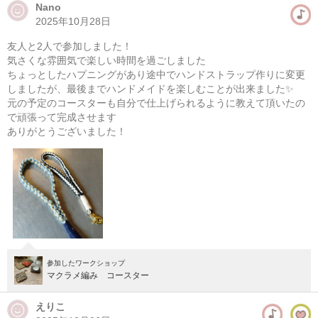
Nano
2025年10月28日
マクラメ編み ポーチ作り
友人と2人で参加しました！
08/08(土) 13:00-18:00
気さくな雰囲気で楽しい時間を過ごしました
東京
学芸大学駅徒歩14分
ちょっとしたハプニングがあり途中でハンドストラップ作りに変更
しましたが、最後までハンドメイドを楽しむことが出来ました✨
元の予定のコースターも自分で仕上げられるように教えて頂いたの
08/09(日) 13:00-18:00
で頑張って完成させます
東京
学芸大学駅徒歩14分
ありがとうございました！
他日程あり
参加したワークショップ
マクラメ編み コースター
えりこ