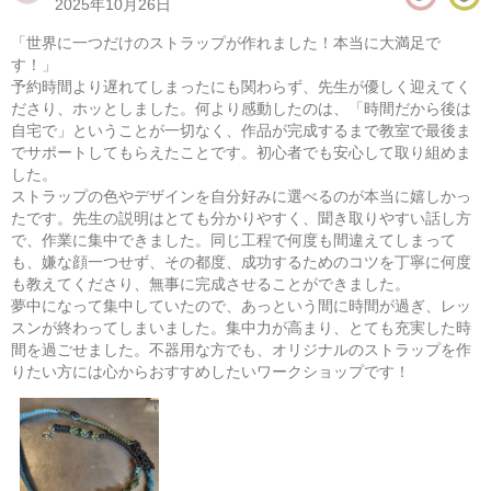
2025年10月26日
​「世界に一つだけのストラップが作れました！本当に大満足で
す！」
​予約時間より遅れてしまったにも関わらず、先生が優しく迎えてく
ださり、ホッとしました。何より感動したのは、「時間だから後は
自宅で」ということが一切なく、作品が完成するまで教室で最後ま
でサポートしてもらえたことです。初心者でも安心して取り組めま
した。
ストラップの色やデザインを自分好みに選べるのが本当に嬉しかっ
たです。先生の説明はとても分かりやすく、聞き取りやすい話し方
で、作業に集中できました。同じ工程で何度も間違えてしまって
も、嫌な顔一つせず、その都度、成功するためのコツを丁寧に何度
も教えてくださり、無事に完成させることができました。
パラコードで作るミニバッグ
夢中になって集中していたので、あっという間に時間が過ぎ、レッ
スンが終わってしまいました。集中力が高まり、とても充実した時
08/13(木) 10:00-14:00
間を過ごせました。不器用な方でも、オリジナルのストラップを作
東京
（東横線）学芸大学駅から徒歩15分
りたい方には心からおすすめしたいワークショップです！
08/13(木) 11:00-15:00
東京
（東横線）学芸大学駅から徒歩15分