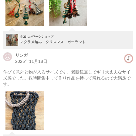
参加したワークショップ
マクラメ編み クリスマス ガーランド
リンガ
2025年11月18日
伸びて意外と物が入るサイズです。老眼鏡無しでギリ大丈夫なサイ
マクラメ編み アクセサリー（初級者）
ズ感でした。数時間集中して作り作品を持って帰れるので大満足で
す。
08/08(土) 12:00-16:00
東京
（東横線）学芸大学駅から徒歩14分
08/08(土) 13:00-17:00
東京
（東横線）学芸大学駅から徒歩14分
他日程あり