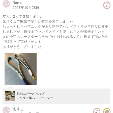
Nano
2025年10月28日
マクラメ編み ポーチ作り
友人と2人で参加しました！
08/08(土) 13:00-18:00
気さくな雰囲気で楽しい時間を過ごしました
東京
学芸大学駅徒歩14分
ちょっとしたハプニングがあり途中でハンドストラップ作りに変更
しましたが、最後までハンドメイドを楽しむことが出来ました✨
元の予定のコースターも自分で仕上げられるように教えて頂いたの
08/09(日) 13:00-18:00
で頑張って完成させます
東京
学芸大学駅徒歩14分
ありがとうございました！
他日程あり
参加したワークショップ
マクラメ編み コースター
えりこ