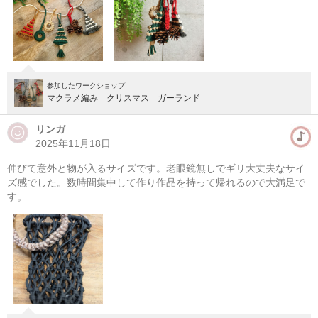
参加したワークショップ
マクラメ編み クリスマス ガーランド
リンガ
2025年11月18日
伸びて意外と物が入るサイズです。老眼鏡無しでギリ大丈夫なサイ
マクラメ編み アクセサリー（初級者）
ズ感でした。数時間集中して作り作品を持って帰れるので大満足で
す。
08/08(土) 12:00-16:00
東京
（東横線）学芸大学駅から徒歩14分
08/08(土) 13:00-17:00
東京
（東横線）学芸大学駅から徒歩14分
他日程あり