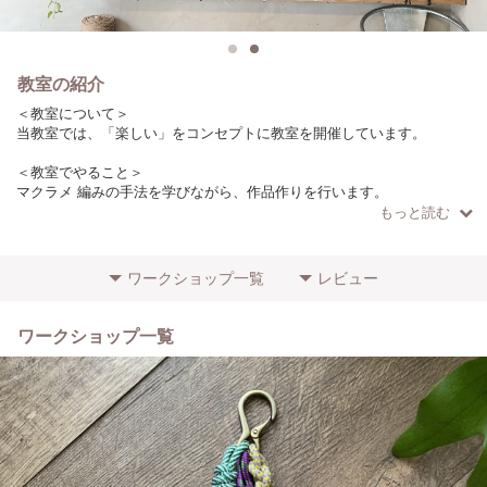
教室の紹介
＜教室について＞
当教室では、「楽しい」をコンセプトに教室を開催しています。
＜教室でやること＞
マクラメ 編みの手法を学びながら、作品作りを行います。
もっと読む
＜こだわりやポイント＞
ロープは日本の製糸工場で作っています。
（作品によりロープの種類は異なります）
ワークショップ一覧
レビュー
＜参加者に向けてのメッセージ＞
初心者の方でもわかりやすいように、少人数で開催しています！
ワークショップ一覧
ぜひお気軽にご参加ください。
＜場所・アクセス＞
目黒駅からバス14分（7駅）徒歩1分
学芸大学駅から徒歩15分
＜その他特記事項＞
初心者の方の参加歓迎します！