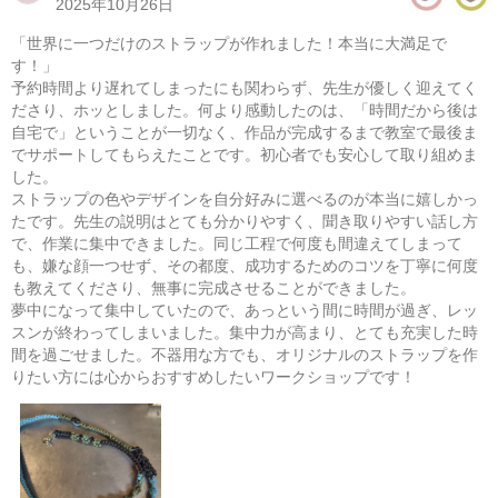
2025年10月26日
​「世界に一つだけのストラップが作れました！本当に大満足で
す！」
​予約時間より遅れてしまったにも関わらず、先生が優しく迎えてく
ださり、ホッとしました。何より感動したのは、「時間だから後は
自宅で」ということが一切なく、作品が完成するまで教室で最後ま
でサポートしてもらえたことです。初心者でも安心して取り組めま
した。
ストラップの色やデザインを自分好みに選べるのが本当に嬉しかっ
たです。先生の説明はとても分かりやすく、聞き取りやすい話し方
で、作業に集中できました。同じ工程で何度も間違えてしまって
も、嫌な顔一つせず、その都度、成功するためのコツを丁寧に何度
も教えてくださり、無事に完成させることができました。
パラコードで作るミニバッグ
夢中になって集中していたので、あっという間に時間が過ぎ、レッ
スンが終わってしまいました。集中力が高まり、とても充実した時
08/13(木) 10:00-14:00
間を過ごせました。不器用な方でも、オリジナルのストラップを作
東京
（東横線）学芸大学駅から徒歩15分
りたい方には心からおすすめしたいワークショップです！
08/13(木) 11:00-15:00
東京
（東横線）学芸大学駅から徒歩15分