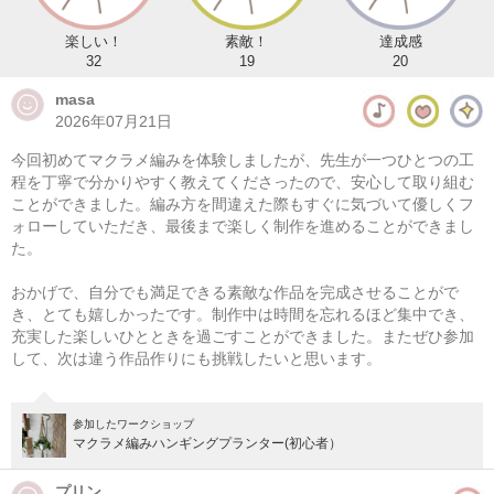
楽しい！
素敵！
達成感
32
19
20
masa
2026年07月21日
今回初めてマクラメ編みを体験しましたが、先生が一つひとつの工
程を丁寧で分かりやすく教えてくださったので、安心して取り組む
ことができました。編み方を間違えた際もすぐに気づいて優しくフ
ォローしていただき、最後まで楽しく制作を進めることができまし
た。
マクラメ編みハンギングプランター(初心者）
おかげで、自分でも満足できる素敵な作品を完成させることがで
08/08(土) 11:00-14:00
き、とても嬉しかったです。制作中は時間を忘れるほど集中でき、
充実した楽しいひとときを過ごすことができました。またぜひ参加
東京
（東横線）学芸大学駅から徒歩14分
して、次は違う作品作りにも挑戦したいと思います。
08/08(土) 12:00-15:00
東京
（東横線）学芸大学駅から徒歩14分
参加したワークショップ
マクラメ編みハンギングプランター(初心者）
他日程あり
プリン