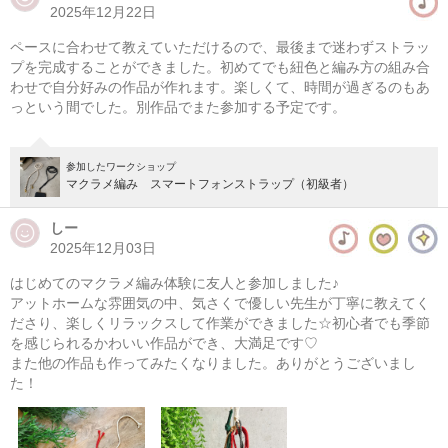
2025年12月22日
マクラメ編み スマートフォンストラップ/フラワー
ペースに合わせて教えていただけるので、最後まで迷わずストラッ
08/08(土) 12:00-16:00
プを完成することができました。初めてでも紐色と編み方の組み合
わせで自分好みの作品が作れます。楽しくて、時間が過ぎるのもあ
東京
学芸大学駅徒歩14分
っという間でした。別作品でまた参加する予定です。
08/08(土) 13:00-17:00
東京
学芸大学駅徒歩14分
参加したワークショップ
マクラメ編み スマートフォンストラップ（初級者）
他日程あり
しー
2025年12月03日
はじめてのマクラメ編み体験に友人と参加しました♪
アットホームな雰囲気の中、気さくで優しい先生が丁寧に教えてく
ださり、楽しくリラックスして作業ができました☆初心者でも季節
を感じられるかわいい作品ができ、大満足です♡
また他の作品も作ってみたくなりました。ありがとうございまし
た！