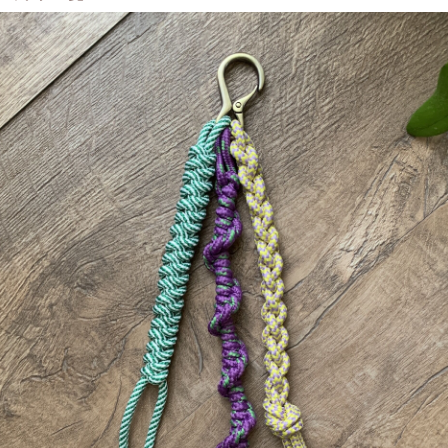
軽にご参加ください。
アクセス＞
バス14分（7駅）徒歩1分
から徒歩15分
特記事項＞
方の参加歓迎します！