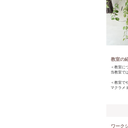
教室の
＜教室に
当教室で
＜教室で
マクラメ
＜こだわ
ロープは
（作品に
＜参加者
初心者の
ワーク