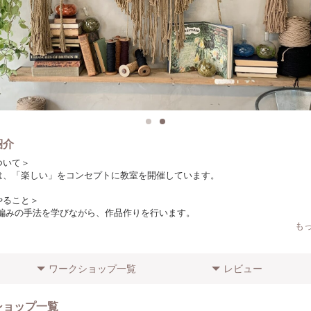
紹介
ついて＞
は、「楽しい」をコンセプトに教室を開催しています。
やること＞
 編みの手法を学びながら、作品作りを行います。
も
りやポイント＞
日本の製糸工場で作っています。
よりロープの種類は異なります）
ワークショップ一覧
レビュー
に向けてのメッセージ＞
方でもわかりやすいように、少人数で開催しています！
ショップ一覧