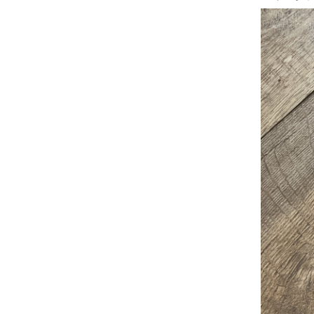
ぜひお気
＜場所・
目黒駅から
学芸大学駅
＜その他
初心者の