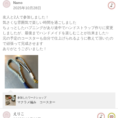
Nano
2025年10月28日
マクラメ編み ポーチ作り
友人と2人で参加しました！
08/09(日) 13:00-18:00
気さくな雰囲気で楽しい時間を過ごしました
東京
学芸大学駅徒歩14分
ちょっとしたハプニングがあり途中でハンドストラップ作りに変更
しましたが、最後までハンドメイドを楽しむことが出来ました✨
元の予定のコースターも自分で仕上げられるように教えて頂いたの
08/10(月) 13:00-18:00
で頑張って完成させます
東京
学芸大学駅徒歩14分
ありがとうございました！
他日程あり
参加したワークショップ
マクラメ編み コースター
えりこ