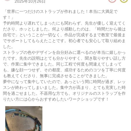
2025年10月26日
​「世界に一つだけのストラップが作れました！本当に大満足で
す！」
​予約時間より遅れてしまったにも関わらず、先生が優しく迎えてく
ださり、ホッとしました。何より感動したのは、「時間だから後は
自宅で」ということが一切なく、作品が完成するまで教室で最後ま
でサポートしてもらえたことです。初心者でも安心して取り組めま
した。
ストラップの色やデザインを自分好みに選べるのが本当に嬉しかっ
たです。先生の説明はとても分かりやすく、聞き取りやすい話し方
で、作業に集中できました。同じ工程で何度も間違えてしまって
も、嫌な顔一つせず、その都度、成功するためのコツを丁寧に何度
も教えてくださり、無事に完成させることができました。
パラコードで作るミニバッグ
夢中になって集中していたので、あっという間に時間が過ぎ、レッ
スンが終わってしまいました。集中力が高まり、とても充実した時
08/14(金) 10:00-14:00
間を過ごせました。不器用な方でも、オリジナルのストラップを作
東京
（東横線）学芸大学駅から徒歩15分
りたい方には心からおすすめしたいワークショップです！
08/14(金) 11:00-15:00
東京
（東横線）学芸大学駅から徒歩15分