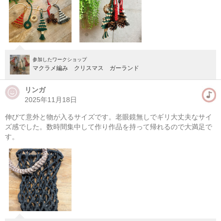
参加したワークショップ
マクラメ編み クリスマス ガーランド
リンガ
2025年11月18日
伸びて意外と物が入るサイズです。老眼鏡無しでギリ大丈夫なサイ
マクラメ編みハンギングプランター(初心者）
ズ感でした。数時間集中して作り作品を持って帰れるので大満足で
す。
08/09(日) 10:00-13:00
東京
（東横線）学芸大学駅から徒歩14分
08/09(日) 11:00-14:00
東京
（東横線）学芸大学駅から徒歩14分
他日程あり