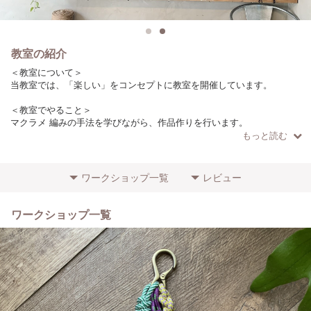
教室の紹介
＜教室について＞
当教室では、「楽しい」をコンセプトに教室を開催しています。
＜教室でやること＞
マクラメ 編みの手法を学びながら、作品作りを行います。
もっと読む
＜こだわりやポイント＞
ロープは日本の製糸工場で作っています。
（作品によりロープの種類は異なります）
ワークショップ一覧
レビュー
＜参加者に向けてのメッセージ＞
初心者の方でもわかりやすいように、少人数で開催しています！
ワークショップ一覧
ぜひお気軽にご参加ください。
＜場所・アクセス＞
目黒駅からバス14分（7駅）徒歩1分
学芸大学駅から徒歩15分
＜その他特記事項＞
初心者の方の参加歓迎します！