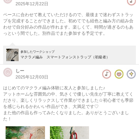
2025年12月22日
マクラメ編み メッシュバッグ
ペースに合わせて教えていただけるので、最後まで迷わずストラッ
08/09(日) 10:00-14:00
プを完成することができました。初めてでも紐色と編み方の組み合
わせで自分好みの作品が作れます。楽しくて、時間が過ぎるのもあ
東京
（東横線）学芸大学駅から徒歩14分
っという間でした。別作品でまた参加する予定です。
08/09(日) 11:00-15:00
東京
（東横線）学芸大学駅から徒歩14分
参加したワークショップ
マクラメ編み スマートフォンストラップ（初級者）
他日程あり
しー
2025年12月03日
はじめてのマクラメ編み体験に友人と参加しました♪
アットホームな雰囲気の中、気さくで優しい先生が丁寧に教えてく
ださり、楽しくリラックスして作業ができました☆初心者でも季節
を感じられるかわいい作品ができ、大満足です♡
また他の作品も作ってみたくなりました。ありがとうございまし
た！