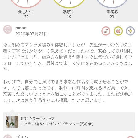
楽しい！
素敵！
達成感
32
19
20
masa
2026年07月21日
今回初めてマクラメ編みを体験しましたが、先生が一つひとつの工
程を丁寧で分かりやすく教えてくださったので、安心して取り組む
ことができました。編み方を間違えた際もすぐに気づいて優しくフ
ォローしていただき、最後まで楽しく制作を進めることができまし
た。
マクラメ編み ラウンドバスケット
おかげで、自分でも満足できる素敵な作品を完成させることがで
08/09(日) 10:00-14:00
き、とても嬉しかったです。制作中は時間を忘れるほど集中でき、
充実した楽しいひとときを過ごすことができました。またぜひ参加
東京
（東横線）学芸大学駅から徒歩14分
して、次は違う作品作りにも挑戦したいと思います。
08/09(日) 11:00-15:00
東京
（東横線）学芸大学駅から徒歩14分
参加したワークショップ
マクラメ編みハンギングプランター(初心者）
他日程あり
プリン