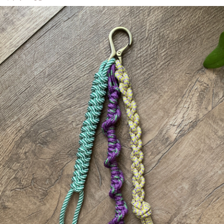
軽にご参加ください。
アクセス＞
バス14分（7駅）徒歩1分
から徒歩15分
特記事項＞
方の参加歓迎します！