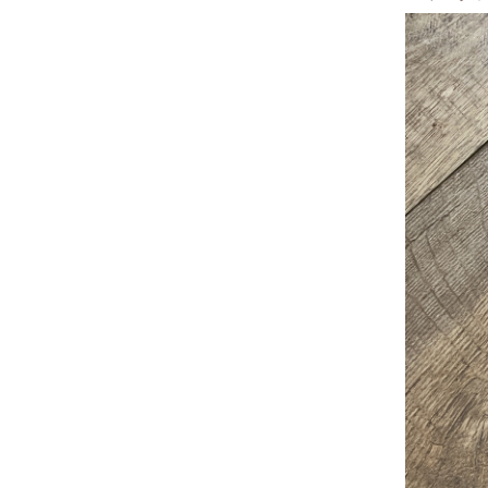
ぜひお気
＜場所・
目黒駅から
学芸大学駅
＜その他
初心者の