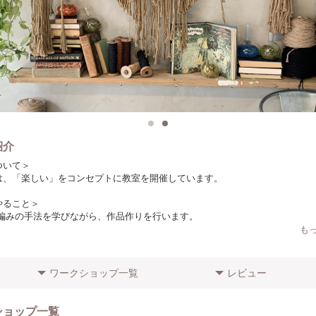
紹介
ついて＞
は、「楽しい」をコンセプトに教室を開催しています。
やること＞
 編みの手法を学びながら、作品作りを行います。
も
りやポイント＞
日本の製糸工場で作っています。
よりロープの種類は異なります）
ワークショップ一覧
レビュー
に向けてのメッセージ＞
方でもわかりやすいように、少人数で開催しています！
ショップ一覧