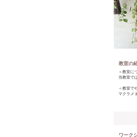
教室の
＜教室に
当教室で
＜教室で
マクラメ
＜こだわ
ロープは
（作品に
＜参加者
初心者の
ワーク