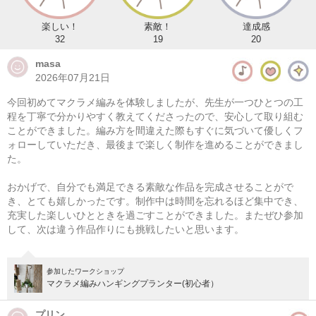
楽しい！
素敵！
達成感
32
19
20
masa
2026年07月21日
今回初めてマクラメ編みを体験しましたが、先生が一つひとつの工
程を丁寧で分かりやすく教えてくださったので、安心して取り組む
ことができました。編み方を間違えた際もすぐに気づいて優しくフ
ォローしていただき、最後まで楽しく制作を進めることができまし
た。
マクラメ編み ラウンドバスケット
おかげで、自分でも満足できる素敵な作品を完成させることがで
08/09(日) 10:00-14:00
き、とても嬉しかったです。制作中は時間を忘れるほど集中でき、
充実した楽しいひとときを過ごすことができました。またぜひ参加
東京
（東横線）学芸大学駅から徒歩14分
して、次は違う作品作りにも挑戦したいと思います。
08/09(日) 11:00-15:00
東京
（東横線）学芸大学駅から徒歩14分
参加したワークショップ
マクラメ編みハンギングプランター(初心者）
他日程あり
プリン