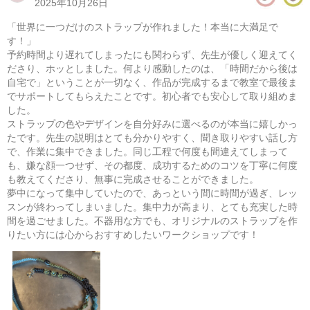
2025年10月26日
​「世界に一つだけのストラップが作れました！本当に大満足で
す！」
​予約時間より遅れてしまったにも関わらず、先生が優しく迎えてく
ださり、ホッとしました。何より感動したのは、「時間だから後は
自宅で」ということが一切なく、作品が完成するまで教室で最後ま
でサポートしてもらえたことです。初心者でも安心して取り組めま
した。
ストラップの色やデザインを自分好みに選べるのが本当に嬉しかっ
たです。先生の説明はとても分かりやすく、聞き取りやすい話し方
で、作業に集中できました。同じ工程で何度も間違えてしまって
も、嫌な顔一つせず、その都度、成功するためのコツを丁寧に何度
も教えてくださり、無事に完成させることができました。
パラコードで作るミニバッグ
夢中になって集中していたので、あっという間に時間が過ぎ、レッ
スンが終わってしまいました。集中力が高まり、とても充実した時
08/14(金) 10:00-14:00
間を過ごせました。不器用な方でも、オリジナルのストラップを作
東京
（東横線）学芸大学駅から徒歩15分
りたい方には心からおすすめしたいワークショップです！
08/14(金) 11:00-15:00
東京
（東横線）学芸大学駅から徒歩15分