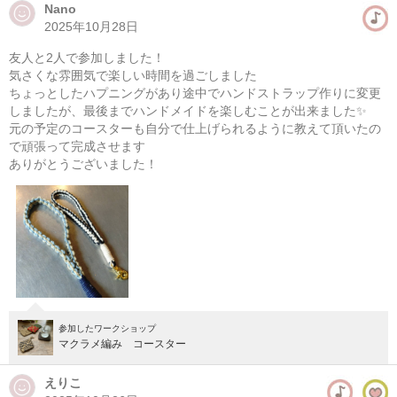
Nano
2025年10月28日
マクラメ編み ポーチ作り
友人と2人で参加しました！
08/09(日) 13:00-18:00
気さくな雰囲気で楽しい時間を過ごしました
東京
学芸大学駅徒歩14分
ちょっとしたハプニングがあり途中でハンドストラップ作りに変更
しましたが、最後までハンドメイドを楽しむことが出来ました✨
元の予定のコースターも自分で仕上げられるように教えて頂いたの
08/10(月) 13:00-18:00
で頑張って完成させます
東京
学芸大学駅徒歩14分
ありがとうございました！
他日程あり
参加したワークショップ
マクラメ編み コースター
えりこ