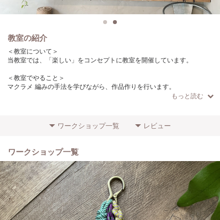
教室の紹介
＜教室について＞
当教室では、「楽しい」をコンセプトに教室を開催しています。
＜教室でやること＞
マクラメ 編みの手法を学びながら、作品作りを行います。
もっと読む
＜こだわりやポイント＞
ロープは日本の製糸工場で作っています。
（作品によりロープの種類は異なります）
ワークショップ一覧
レビュー
＜参加者に向けてのメッセージ＞
初心者の方でもわかりやすいように、少人数で開催しています！
ワークショップ一覧
ぜひお気軽にご参加ください。
＜場所・アクセス＞
目黒駅からバス14分（7駅）徒歩1分
学芸大学駅から徒歩15分
＜その他特記事項＞
初心者の方の参加歓迎します！