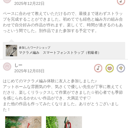
2025年12月22日
マクラメ編み メッシュバッグ
ペースに合わせて教えていただけるので、最後まで迷わずストラッ
08/09(日) 10:00-14:00
プを完成することができました。初めてでも紐色と編み方の組み合
わせで自分好みの作品が作れます。楽しくて、時間が過ぎるのもあ
東京
（東横線）学芸大学駅から徒歩14分
っという間でした。別作品でまた参加する予定です。
08/09(日) 11:00-15:00
東京
（東横線）学芸大学駅から徒歩14分
参加したワークショップ
マクラメ編み スマートフォンストラップ（初級者）
他日程あり
しー
2025年12月03日
はじめてのマクラメ編み体験に友人と参加しました♪
アットホームな雰囲気の中、気さくで優しい先生が丁寧に教えてく
ださり、楽しくリラックスして作業ができました☆初心者でも季節
を感じられるかわいい作品ができ、大満足です♡
また他の作品も作ってみたくなりました。ありがとうございまし
た！