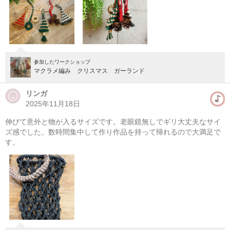
参加したワークショップ
マクラメ編み クリスマス ガーランド
リンガ
2025年11月18日
伸びて意外と物が入るサイズです。老眼鏡無しでギリ大丈夫なサイ
マクラメ編みハンギングプランター(初心者）
ズ感でした。数時間集中して作り作品を持って帰れるので大満足で
す。
08/09(日) 10:00-13:00
東京
（東横線）学芸大学駅から徒歩14分
08/09(日) 11:00-14:00
東京
（東横線）学芸大学駅から徒歩14分
他日程あり