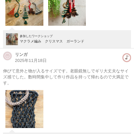
参加したワークショップ
マクラメ編み クリスマス ガーランド
リンガ
2025年11月18日
伸びて意外と物が入るサイズです。老眼鏡無しでギリ大丈夫なサイ
マクラメ編みハンギングプランター(初心者）
ズ感でした。数時間集中して作り作品を持って帰れるので大満足で
す。
08/09(日) 10:00-13:00
東京
（東横線）学芸大学駅から徒歩14分
08/09(日) 11:00-14:00
東京
（東横線）学芸大学駅から徒歩14分
他日程あり