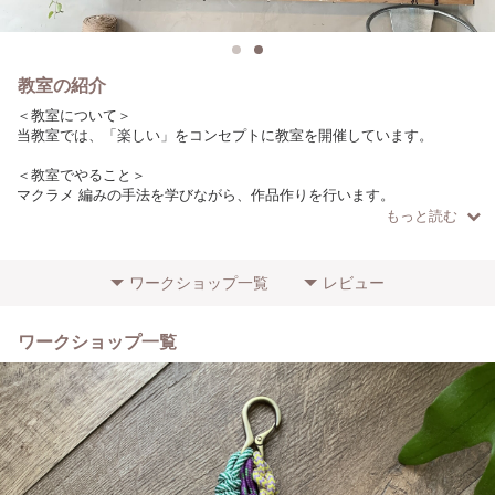
教室の紹介
＜教室について＞
当教室では、「楽しい」をコンセプトに教室を開催しています。
＜教室でやること＞
マクラメ 編みの手法を学びながら、作品作りを行います。
もっと読む
＜こだわりやポイント＞
ロープは日本の製糸工場で作っています。
（作品によりロープの種類は異なります）
ワークショップ一覧
レビュー
＜参加者に向けてのメッセージ＞
初心者の方でもわかりやすいように、少人数で開催しています！
ワークショップ一覧
ぜひお気軽にご参加ください。
＜場所・アクセス＞
目黒駅からバス14分（7駅）徒歩1分
学芸大学駅から徒歩15分
＜その他特記事項＞
初心者の方の参加歓迎します！