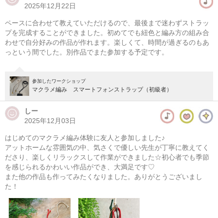
2025年12月22日
マクラメ編み メッシュバッグ
ペースに合わせて教えていただけるので、最後まで迷わずストラッ
08/09(日) 10:00-14:00
プを完成することができました。初めてでも紐色と編み方の組み合
わせで自分好みの作品が作れます。楽しくて、時間が過ぎるのもあ
東京
（東横線）学芸大学駅から徒歩14分
っという間でした。別作品でまた参加する予定です。
08/09(日) 11:00-15:00
東京
（東横線）学芸大学駅から徒歩14分
参加したワークショップ
マクラメ編み スマートフォンストラップ（初級者）
他日程あり
しー
2025年12月03日
はじめてのマクラメ編み体験に友人と参加しました♪
アットホームな雰囲気の中、気さくで優しい先生が丁寧に教えてく
ださり、楽しくリラックスして作業ができました☆初心者でも季節
を感じられるかわいい作品ができ、大満足です♡
また他の作品も作ってみたくなりました。ありがとうございまし
た！