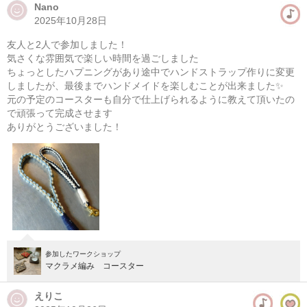
Nano
2025年10月28日
マクラメ編み ポーチ作り
友人と2人で参加しました！
08/09(日) 13:00-18:00
気さくな雰囲気で楽しい時間を過ごしました
東京
学芸大学駅徒歩14分
ちょっとしたハプニングがあり途中でハンドストラップ作りに変更
しましたが、最後までハンドメイドを楽しむことが出来ました✨
元の予定のコースターも自分で仕上げられるように教えて頂いたの
08/10(月) 13:00-18:00
で頑張って完成させます
東京
学芸大学駅徒歩14分
ありがとうございました！
他日程あり
参加したワークショップ
マクラメ編み コースター
えりこ