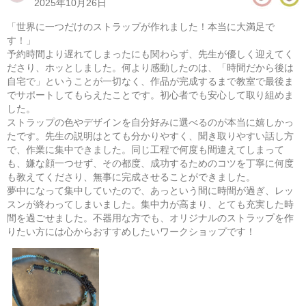
2025年10月26日
​「世界に一つだけのストラップが作れました！本当に大満足で
す！」
​予約時間より遅れてしまったにも関わらず、先生が優しく迎えてく
ださり、ホッとしました。何より感動したのは、「時間だから後は
自宅で」ということが一切なく、作品が完成するまで教室で最後ま
でサポートしてもらえたことです。初心者でも安心して取り組めま
した。
ストラップの色やデザインを自分好みに選べるのが本当に嬉しかっ
たです。先生の説明はとても分かりやすく、聞き取りやすい話し方
で、作業に集中できました。同じ工程で何度も間違えてしまって
も、嫌な顔一つせず、その都度、成功するためのコツを丁寧に何度
も教えてくださり、無事に完成させることができました。
パラコードで作るミニバッグ
夢中になって集中していたので、あっという間に時間が過ぎ、レッ
スンが終わってしまいました。集中力が高まり、とても充実した時
08/14(金) 10:00-14:00
間を過ごせました。不器用な方でも、オリジナルのストラップを作
東京
（東横線）学芸大学駅から徒歩15分
りたい方には心からおすすめしたいワークショップです！
08/14(金) 11:00-15:00
東京
（東横線）学芸大学駅から徒歩15分