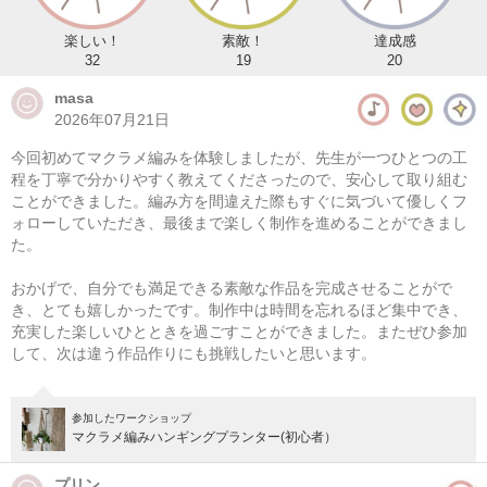
楽しい！
素敵！
達成感
32
19
20
masa
2026年07月21日
今回初めてマクラメ編みを体験しましたが、先生が一つひとつの工
程を丁寧で分かりやすく教えてくださったので、安心して取り組む
ことができました。編み方を間違えた際もすぐに気づいて優しくフ
ォローしていただき、最後まで楽しく制作を進めることができまし
た。
マクラメ編み ラウンドバスケット
おかげで、自分でも満足できる素敵な作品を完成させることがで
08/09(日) 10:00-14:00
き、とても嬉しかったです。制作中は時間を忘れるほど集中でき、
充実した楽しいひとときを過ごすことができました。またぜひ参加
東京
（東横線）学芸大学駅から徒歩14分
して、次は違う作品作りにも挑戦したいと思います。
08/09(日) 11:00-15:00
東京
（東横線）学芸大学駅から徒歩14分
参加したワークショップ
マクラメ編みハンギングプランター(初心者）
他日程あり
プリン