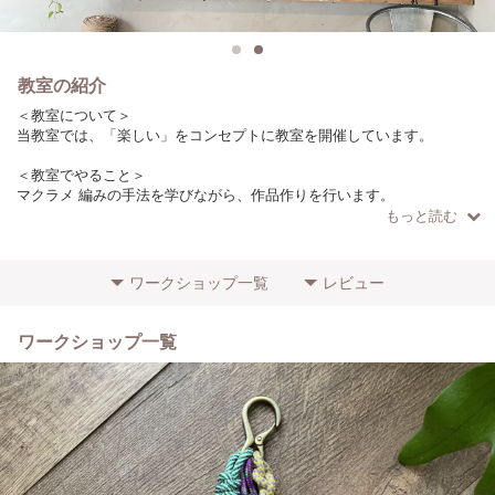
教室の紹介
＜教室について＞
当教室では、「楽しい」をコンセプトに教室を開催しています。
＜教室でやること＞
マクラメ 編みの手法を学びながら、作品作りを行います。
もっと読む
＜こだわりやポイント＞
ロープは日本の製糸工場で作っています。
（作品によりロープの種類は異なります）
ワークショップ一覧
レビュー
＜参加者に向けてのメッセージ＞
初心者の方でもわかりやすいように、少人数で開催しています！
ワークショップ一覧
ぜひお気軽にご参加ください。
＜場所・アクセス＞
目黒駅からバス14分（7駅）徒歩1分
学芸大学駅から徒歩15分
＜その他特記事項＞
初心者の方の参加歓迎します！