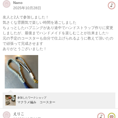
Nano
2025年10月28日
マクラメ編み ポーチ作り
友人と2人で参加しました！
08/10(月) 13:00-18:00
気さくな雰囲気で楽しい時間を過ごしました
東京
学芸大学駅徒歩14分
ちょっとしたハプニングがあり途中でハンドストラップ作りに変更
しましたが、最後までハンドメイドを楽しむことが出来ました✨
元の予定のコースターも自分で仕上げられるように教えて頂いたの
08/11(火・祝) 13:00-18:00
で頑張って完成させます
東京
学芸大学駅徒歩14分
ありがとうございました！
他日程あり
参加したワークショップ
マクラメ編み コースター
えりこ