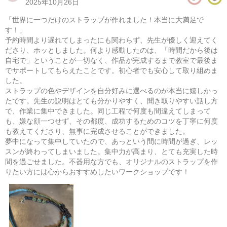
2025年10月26日
​「世界に一つだけのストラップが作れました！本当に大満足で
す！」
​予約時間より遅れてしまったにも関わらず、先生が優しく迎えてく
ださり、ホッとしました。何より感動したのは、「時間だから後は
自宅で」ということが一切なく、作品が完成するまで教室で最後ま
でサポートしてもらえたことです。初心者でも安心して取り組めま
した。
ストラップの色やデザインを自分好みに選べるのが本当に嬉しかっ
たです。先生の説明はとても分かりやすく、聞き取りやすい話し方
で、作業に集中できました。同じ工程で何度も間違えてしまって
も、嫌な顔一つせず、その都度、成功するためのコツを丁寧に何度
も教えてくださり、無事に完成させることができました。
パラコードで作るミニバッグ
夢中になって集中していたので、あっという間に時間が過ぎ、レッ
スンが終わってしまいました。集中力が高まり、とても充実した時
08/15(土) 10:00-14:00
間を過ごせました。不器用な方でも、オリジナルのストラップを作
東京
（東横線）学芸大学駅から徒歩15分
りたい方には心からおすすめしたいワークショップです！
08/15(土) 11:00-15:00
東京
（東横線）学芸大学駅から徒歩15分