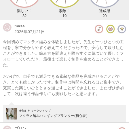
楽しい！
素敵！
達成感
32
19
20
masa
2026年07月21日
今回初めてマクラメ編みを体験しましたが、先生が一つひとつの工
程を丁寧で分かりやすく教えてくださったので、安心して取り組む
ことができました。編み方を間違えた際もすぐに気づいて優しくフ
ォローしていただき、最後まで楽しく制作を進めることができまし
た。
マクラメ編み ラウンドバスケット
おかげで、自分でも満足できる素敵な作品を完成させることがで
08/10(月) 10:00-14:00
き、とても嬉しかったです。制作中は時間を忘れるほど集中でき、
充実した楽しいひとときを過ごすことができました。またぜひ参加
東京
（東横線）学芸大学駅から徒歩14分
して、次は違う作品作りにも挑戦したいと思います。
08/10(月) 11:00-15:00
東京
（東横線）学芸大学駅から徒歩14分
参加したワークショップ
マクラメ編みハンギングプランター(初心者）
他日程あり
プリン