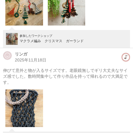
参加したワークショップ
マクラメ編み クリスマス ガーランド
リンガ
2025年11月18日
伸びて意外と物が入るサイズです。老眼鏡無しでギリ大丈夫なサイ
マクラメ編みハンギングプランター(初心者）
ズ感でした。数時間集中して作り作品を持って帰れるので大満足で
す。
08/10(月) 10:00-13:00
東京
（東横線）学芸大学駅から徒歩14分
08/10(月) 11:00-14:00
東京
（東横線）学芸大学駅から徒歩14分
他日程あり