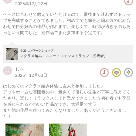
2025年12月22日
マクラメ編み メッシュバッグ
ペースに合わせて教えていただけるので、最後まで迷わずストラッ
08/10(月) 10:00-14:00
プを完成することができました。初めてでも紐色と編み方の組み合
わせで自分好みの作品が作れます。楽しくて、時間が過ぎるのもあ
東京
（東横線）学芸大学駅から徒歩14分
っという間でした。別作品でまた参加する予定です。
08/10(月) 11:00-15:00
東京
（東横線）学芸大学駅から徒歩14分
参加したワークショップ
マクラメ編み スマートフォンストラップ（初級者）
他日程あり
しー
2025年12月03日
はじめてのマクラメ編み体験に友人と参加しました♪
アットホームな雰囲気の中、気さくで優しい先生が丁寧に教えてく
ださり、楽しくリラックスして作業ができました☆初心者でも季節
を感じられるかわいい作品ができ、大満足です♡
また他の作品も作ってみたくなりました。ありがとうございまし
た！