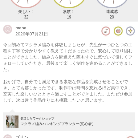
楽しい！
素敵！
達成感
32
19
20
masa
2026年07月21日
今回初めてマクラメ編みを体験しましたが、先生が一つひとつの工
程を丁寧で分かりやすく教えてくださったので、安心して取り組む
ことができました。編み方を間違えた際もすぐに気づいて優しくフ
ォローしていただき、最後まで楽しく制作を進めることができまし
た。
マクラメ編み ハンギングプランター
おかげで、自分でも満足できる素敵な作品を完成させることがで
08/11(火・祝) 10:00-14:00
き、とても嬉しかったです。制作中は時間を忘れるほど集中でき、
充実した楽しいひとときを過ごすことができました。またぜひ参加
東京
（東横線）学芸大学駅から徒歩14分
して、次は違う作品作りにも挑戦したいと思います。
08/11(火・祝) 11:00-15:00
東京
（東横線）学芸大学駅から徒歩14分
参加したワークショップ
マクラメ編みハンギングプランター(初心者）
他日程あり
プリン