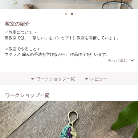
教室の紹介
＜教室について＞
当教室では、「楽しい」をコンセプトに教室を開催しています。
＜教室でやること＞
マクラメ 編みの手法を学びながら、作品作りを行います。
もっと読む
＜こだわりやポイント＞
ロープは日本の製糸工場で作っています。
（作品によりロープの種類は異なります）
ワークショップ一覧
レビュー
＜参加者に向けてのメッセージ＞
初心者の方でもわかりやすいように、少人数で開催しています！
ワークショップ一覧
ぜひお気軽にご参加ください。
＜場所・アクセス＞
目黒駅からバス14分（7駅）徒歩1分
学芸大学駅から徒歩15分
＜その他特記事項＞
初心者の方の参加歓迎します！