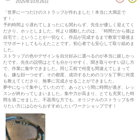
2025年10月26日
​「世界に一つだけのストラップが作れました！本当に大満足で
す！」
​予約時間より遅れてしまったにも関わらず、先生が優しく迎えてく
ださり、ホッとしました。何より感動したのは、「時間だから後は
自宅で」ということが一切なく、作品が完成するまで教室で最後ま
でサポートしてもらえたことです。初心者でも安心して取り組めま
した。
ストラップの色やデザインを自分好みに選べるのが本当に嬉しかっ
たです。先生の説明はとても分かりやすく、聞き取りやすい話し方
で、作業に集中できました。同じ工程で何度も間違えてしまって
も、嫌な顔一つせず、その都度、成功するためのコツを丁寧に何度
も教えてくださり、無事に完成させることができました。
パラコードで作るミニバッグ
夢中になって集中していたので、あっという間に時間が過ぎ、レッ
スンが終わってしまいました。集中力が高まり、とても充実した時
08/16(日) 10:00-14:00
間を過ごせました。不器用な方でも、オリジナルのストラップを作
東京
（東横線）学芸大学駅から徒歩15分
りたい方には心からおすすめしたいワークショップです！
08/16(日) 11:00-15:00
東京
（東横線）学芸大学駅から徒歩15分