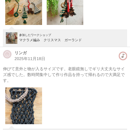
参加したワークショップ
マクラメ編み クリスマス ガーランド
リンガ
2025年11月18日
伸びて意外と物が入るサイズです。老眼鏡無しでギリ大丈夫なサイ
マクラメ編み メッシュバッグ
ズ感でした。数時間集中して作り作品を持って帰れるので大満足で
す。
08/11(火・祝) 10:00-14:00
東京
（東横線）学芸大学駅から徒歩14分
08/11(火・祝) 11:00-15:00
東京
（東横線）学芸大学駅から徒歩14分
他日程あり