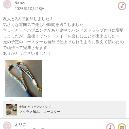
Nano
2025年10月28日
マクラメ編みハンギングプランター(初心者）
友人と2人で参加しました！
08/11(火・祝) 10:00-13:00
気さくな雰囲気で楽しい時間を過ごしました
東京
（東横線）学芸大学駅から徒歩14分
ちょっとしたハプニングがあり途中でハンドストラップ作りに変更
しましたが、最後までハンドメイドを楽しむことが出来ました✨
元の予定のコースターも自分で仕上げられるように教えて頂いたの
08/11(火・祝) 11:00-14:00
で頑張って完成させます
東京
（東横線）学芸大学駅から徒歩14分
ありがとうございました！
他日程あり
参加したワークショップ
マクラメ編み コースター
えりこ