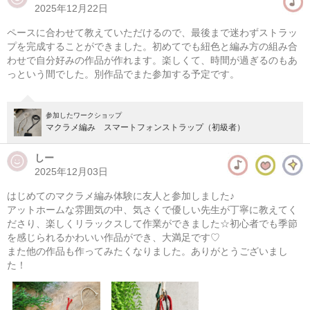
2025年12月22日
マクラメ編み ラウンドバスケット
ペースに合わせて教えていただけるので、最後まで迷わずストラッ
08/11(火・祝) 10:00-14:00
プを完成することができました。初めてでも紐色と編み方の組み合
わせで自分好みの作品が作れます。楽しくて、時間が過ぎるのもあ
東京
（東横線）学芸大学駅から徒歩14分
っという間でした。別作品でまた参加する予定です。
08/11(火・祝) 11:00-15:00
東京
（東横線）学芸大学駅から徒歩14分
参加したワークショップ
マクラメ編み スマートフォンストラップ（初級者）
他日程あり
しー
2025年12月03日
はじめてのマクラメ編み体験に友人と参加しました♪
アットホームな雰囲気の中、気さくで優しい先生が丁寧に教えてく
ださり、楽しくリラックスして作業ができました☆初心者でも季節
を感じられるかわいい作品ができ、大満足です♡
また他の作品も作ってみたくなりました。ありがとうございまし
た！