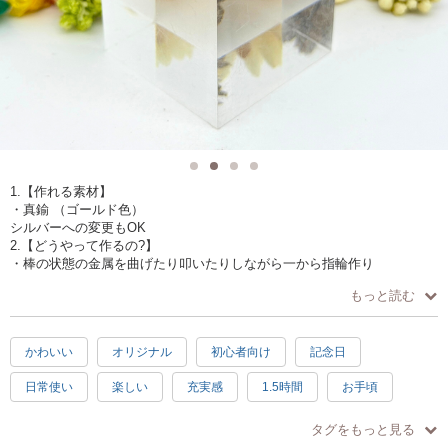
1.【作れる素材】
・真鍮 （ゴールド色）
シルバーへの変更もOK
2.【どうやって作るの?】
・棒の状態の金属を曲げたり叩いたりしながら一から指輪作り
・表面に選んだ模様を入れます
もっと読む
3.【作品の仕様】
・幅約2.5ミリ 厚さ約1.5ミリ（Craftie限定サイズ）
指輪のサイズはマイナスサイズから30号以上のサイズもOK
かわいい
オリジナル
初心者向け
記念日
4.【ここがオススメ！】
・模様は5種類から選べます
日常使い
楽しい
充実感
1.5時間
お手頃
・一から手作りしながらサイズピッタリなオリジナルな指輪が作れます
※当日指輪のサイズは測るのでご安心ください
手ぶらOK
・少人数制なので静かな環境で集中して作れます
タグをもっと見る
5.【どんな人が対象？】