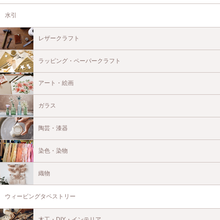
水引
レザークラフト
ラッピング・ペーパークラフト
アート・絵画
ガラス
陶芸・漆器
染色・染物
織物
ウィービングタペストリー
木工・DIY・インテリア