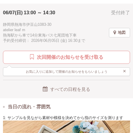
・初心者歓迎
・お子様連れや付き添いはNG
06/07(日) 13:00 ～ 14:30
受付終了
・対象年齢は12歳以上
静岡県熱海市伊豆山1083-30
atelier leaf m
地図
熱海駅から車で14分東海バス七尾団地下車
予約受付締切： 2026年06月05日 (金) 16:30まで
次回開催のお知らせを受け取る
×
お気に入りに追加して開催のお知らせをもらいましょう
すべての日程を見る
当日の流れ・雰囲気
1: サンプルを見ながら素材や模様を決めてから指のサイズを測ります