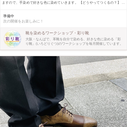
ますので、手染めで好きな色に染めていきます。 【どうやってつくるの？】 ①
ワークショップ当日までに塗り絵で色のイメージややりたいことを決めます。
②当日は塗り絵を元に色づくりと塗り方の練習から始めます。 ③練習で好きな
準備中
色が作れたら、いよいよ本番。靴を染めていきます。 ④仕上げにトップコート
次の開催をお楽しみに！
をして完成！その日に履いて帰れます。 【作品の仕様】 ・ワークブーツ サイズ
展開：25.0-27.0（0.5きざみ） 黒と茶の靴ひもが1セットずつついてきます。
【どんな人が対象？】 革も靴も染色も全然知らないという方でも、どんな人で
靴を染めるワークショップ・彩り靴
も染めていただけます。 お1人で参加される方も多いので、1人でのご参加も大
大阪・なんばで、革靴を自分で染める、好きな色に染める「彩
歓迎です。 イメージ通りの靴がない、自分で作ったものを身に着けたい、新し
り靴」(いろどりぐつ)のワークショップを毎月開催しています。
いことをやってみたい方にぜひ体験してほしいです！ 【ぜひ知ってほしい！】
一般的に販売されている革靴には汚れにくくなるようにコーティングや加工がさ
れているのでそのままでは染められません。 「彩り靴」は仕上げる手前の段階
で作成されており、自分で好きな色に染めることが出来ます。 現在この「彩り
靴」のワークショップを定期的に開催しているのは当教室のみ。 始まって1年ほ
どのワークショップですが、30人以上の参加者の方がみなさん素敵な自分だけの
1足を作られました！ 特別な日の大事な1足に、普段のお出かけの相棒に、Good
shoes take you good places. 良い靴は良い場所へ導いてくれるというイタリアの
ことわざです。 自分で染めた素敵な靴でお出かけしてみませんか？ 皆様のご参
加お待ちしております！