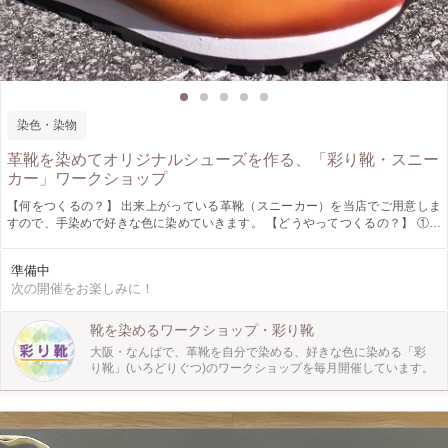
染色・染物
革靴を染めてオリジナルシューズを作る、「彩り靴・スニー
カー」ワークショップ
【何をつくるの？】 出来上がっている革靴（スニーカー）を当店でご用意しま
すので、手染めで好きな色に染めていきます。 【どうやってつくるの？】 ①ワ
ークショップ当日までに塗り絵で色のイメージややりたいことを決めます。 ②
当日は塗り絵を元に色づくりと塗り方の練習から始めます。 ③練習で好きな色
準備中
が作れたら、いよいよ本番。靴を染めていきます。 ④仕上げにトップコートを
次の開催をお楽しみに！
して完成！その日に履いて帰れます。 【作品の仕様】 ・スニーカー サイズ展
開：22.5-27.0 ※お申し込み時に備考欄にサイズを記載してください。 （0.5き
ざみ） 白い靴ひもが1セットついてきます。 【どんな人が対象？】 革も靴も染
靴を染めるワークショップ・彩り靴
色も全然知らないという方でも、どんな人でも染めていただけます。 お1人で参
大阪・なんばで、革靴を自分で染める、好きな色に染める「彩
加される方も多いので、1人でのご参加も大歓迎です。 イメージ通りの靴がな
り靴」(いろどりぐつ)のワークショップを毎月開催しています。
い、自分で作ったものを身に着けたい、新しいことをやってみたい方にぜひ体験
してほしいです！ 【ぜひ知ってほしい！】 一般的に販売されている革靴には汚
れにくくなるようにコーティングや加工がされているのでそのままでは染められ
ません。 「彩り靴」は仕上げる手前の段階で作成されており、自分で好きな色
に染めることが出来ます。 現在この「彩り靴」のワークショップを定期的に開