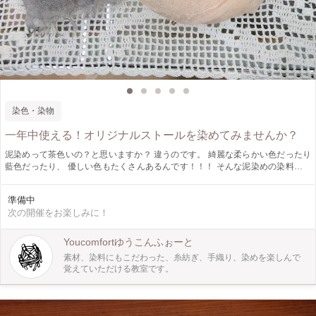
染色・染物
一年中使える！オリジナルストールを染めてみませんか？
泥染めって茶色いの？と思いますか？ 違うのです。 綺麗な柔らかい色だったり
藍色だったり、 優しい色もたくさんあるんです！！！ そんな泥染めの染料を使
って、コットンやリネンのストールを染めてみませんか？ 巻いたときのイメー
ジを考えて、、、色を選んでいただけます。 薄手の大判コットンストール（１
準備中
００×２００㎝くらい） または 大判リネンストール（６０㎝×１８０㎝くらい）
次の開催をお楽しみに！
を用意しています。 お申込み時にお知らせください。 型染めのやり方もお教え
いたします。 日焼け予防、 クーラー予防、 自分の洋服に合うように、 コットン
は、 気軽に使える、 気軽に洗える、というの魅力・・・♡ 優しい色合いも魅力
Youcomfortゆうこんふぉーと
的なんです…♪ ＊お申込みの人数によって場所が変わる可能性もあります。
素材、染料にもこだわった、糸紡ぎ、手織り、染めを楽しんで
覚えていただける教室です。