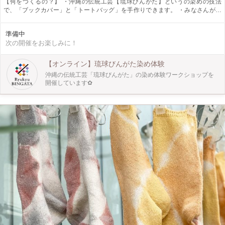
【何をつくるの？】 ・沖縄の伝統工芸【琉球びんがた】というの染めの技法
で、「ブックカバー」と「トートバッグ」を手作りできます。 ・みなさんが普
段使いしやすいオリジナル雑貨をつくっていきます。 ・初めての方でも手軽に
できますし、色が染まっていく感覚がすごく楽しいですよ♪ 【どうやってつくる
準備中
の？】 ・塗り絵のような感覚で、模様が置かれた布に自分の好きな色をつけて
次の開催をお楽しみに！
いきます。 ・びんがたでは、顔料(布に染まる色)を専用の刷毛で染めていき、び
んがた特有の技法で、模様に立体感や透明感を出すポイントも学べます。 ※下
記に、写真付きでその作り方を紹介しています。 【作品の仕様】 ・ブックカバ
【オンライン】琉球びんがた染め体験
ー 文庫本サイズ(4柄から1つ選べます。) ・トートバッグ A4ファイルが入る
沖縄の伝統工芸「琉球びんがた」の染め体験ワークショップを
サイズ(4柄から1つ選べます。) ※体験会でつくれるのは、ブックカバーORトー
開催しています✿
トバッグいづれか1つのみです。 ※当日、先着順に選べますので人気の柄は売り
切れる場合もあります。 【ここがオススメ！】 ①自分だけのオリジナルカラー
に染めることができます☆ ②少人数制なので分からないことがあれば、気軽に
スタッフに質問できます。 ③お子さんも参加できる内容です。 ④11月は工芸月
間です。工芸に触れたい方、ものづくりが好きな方、沖縄が好きな方におすすめ
です♪ 【ぜひ知ってほしい！】 琉球びんがたとは・・・ 琉球紅型（びんがた）
は、沖縄の伝統工芸である染め物のことです。 主に着物や帯として染めらるこ
とが多いです。 早くは13世紀から起源を持つと言われており、鮮明な色彩、大
胆な配色で沖縄の自然や風土を反映させたた文様が特徴的です。 詳しくは、こ
ちらのサイトをご覧ください⇒http://www.ryukyu-bingata.com/bingata/about/ ●
イベント概要 【日時】11月15日(月)～11月17日(水) 18:00～19:30(受付：
17:40～) 【場所】＠ホテルストレータ那覇 〒900-0013 沖縄県那覇市牧志１丁目
１９−８ 【定員】10名様（ご予約先着順となります） ※対象年齢：5歳以上(小学
生以下は保護者同伴) 【予約期限】体験日の前日まで 参加費 ：3,500円(税込)
支払方法：現金・クレジット決済（当日支払い） 【体験コース】 A.ブックカバ
ー B.トートバッグ