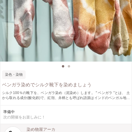
染色・染物
ベンガラ染めでシルク靴下を染めましょう
シルク100％の靴下を、ベンガラ染め（泥染め）します。 " ベンガラ "とは、 土
から取れる成分(酸化鉄)で、紅殻、弁柄とも呼ばれ語源はインドのベンガル地方
より伝来したことからそう呼ばれています。 日本の暮らしにも古くから根付い
ている素材で陶器や漆器、また防虫、防腐の機能性から家屋のベンガラ塗りとし
準備中
ても使用されてきました。 天然素材の心地よいシルク靴下を、薬品を使用しな
次の開催をお楽しみに！
いで環境にも体にも良いベンガラ染めで、愛着ある一足を染めていきます。 輪
ゴムを使って模様を作ります。 シルク靴下はレディースＭサイズです。ワンサ
イズのゆったり靴下です。 シルクというとツルツルさらさらのイメージです
染め物屋アーカ