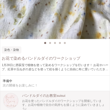
染色・染物
お花で染めるバンドルダイのワークショップ
1月28日に西荻窪で植物を使って染めるワークショップを行います！ お花やハー
ブ、紅茶や玉ねぎの皮などを使って絵を描くように自由に布に置いていただき、
ぐるぐる巻いて蒸しあげ転写して染める作るワークショップとなっております♫
今回は180×60cmのリネンの布かA４サイズのエコバックをご用意しておりま
準備中
す。 (エコバックをお選びの方には、最後ビーズのチャームをお一つ選んでいた
次の開催をお楽しみに！
だけます)
バンドルダイのお教室suisui
お花を使ったバンドルダイのワークショップを開催していま
す。お花や植物で自分の気持ちを描くように染めていきましょ
う♪