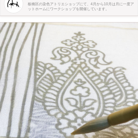
が、 ご用意する靴下は、綿のようなざっくりした心地よい素材です。 ゆったり
板橋区の染色アトリエショップにて、4月から10月は月に一度ア
で気持ち良い素材なのでルームソックスに活躍します。 私は締め付ける靴下が
ットホームにワークショップを開催しています。
苦手なので、普段から外出時も履いています。 自然の恵みだけでつくる世界で
一つだけの靴下です。 お洋服好きな方や、 草木染めが好きな方におすすめしま
す。