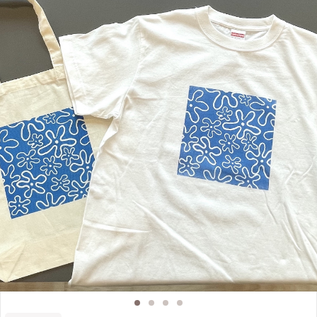
催しているのは当教室のみ。 始まって1年ほどのワークショップですが、30人以
上の参加者の方がみなさん素敵な自分だけの1足を作られました！ 特別な日の大
事な1足に、普段のお出かけの相棒に、Good shoes take you good places. 良い
靴は良い場所へ導いてくれるというイタリアのことわざです。 自分で染めた素
敵な靴でお出かけしてみませんか？ 皆様のご参加お待ちしております！