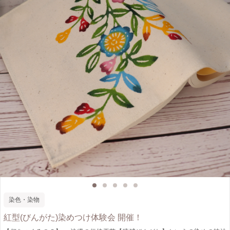
染色・染物
紅型(びんがた)染めつけ体験会 開催！