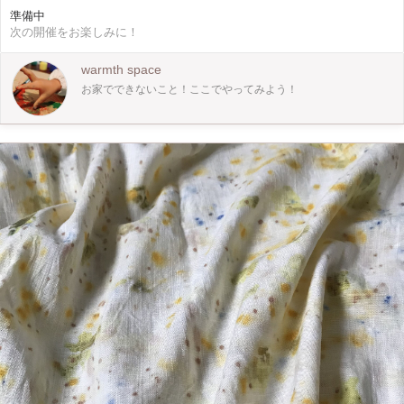
ーで、単色染めも楽しい！ ネイビーでの単色染めも藍染めのようで美しいで
準備中
す。 染めたいTシャツやスニーカー、靴下は、持ち込みでお願いいたします。 染
次の開催をお楽しみに！
める物は、新品のものは染めにくいので、着古したものや洗濯したものをお持ち
下さい。 お子さんを対象としたワークショップになりますが、大人の方も制作
いただけます。 染料が付着しますので、汚れてもいい格好でお越し下さい。 ワ
warmth space
ークショップの様子は↓ https://instagram.com/246ajoev?
お家でできないこと！ここでやってみよう！
igshid=ZGUzMzM3NWJiOQ==