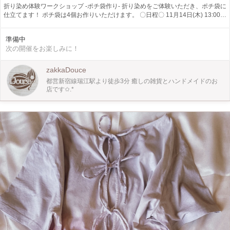
折り染め体験ワークショップ -ポチ袋作り- 折り染めをご体験いただき、ポチ袋に
仕立てます！ ポチ袋は4個お作りいただけます。 〇日程〇 11月14日(木) 13:00〜
14:30 〇参加費〇 ¥2200 道具付き、お茶付き ○持ち物○ 不要。 所要時間は1時間
半 ～WinWin_ww_Project 割引～ ひとり親家庭で生活されている方、ご本人、お
準備中
子様 障害をお持ちで生活されている方、ご本人、お子様 該当される方へお気持
次の開催をお楽しみに！
ちではありますが作品ご購入時、ワークショップ参加費を少しでもたくさんの方
へ 癒しをお届けしたい思いより微力ではありますが各10%ずつ割り引きさせて
頂きます★*＊ ※ひとり親証明確認の出来る書類 障害者証明確認の出来る書類の
zakkaDouce
ご提示をお願い致します。 ～利用登録会員割引～ 作品ご購入時、ワークショッ
都営新宿線瑞江駅より徒歩3分 癒しの雑貨とハンドメイドのお
プ参加費を日頃の感謝を込めまして加費を日頃の感謝を込めまして コチラもお
店です✩.*
気持ちではありますが10%割り引きさせて頂きます* ★上記割引は該当分併用致
します★ ※ワークショップのご参加での割引利用は日店頭にて差額分をお支払
い、精算をさせて頂きます。 〇講師〇 染織作家 篠﨑小百合 〇場所〇 Douce店
内ワークショップスペース 江戸川区南篠崎町3-1-11 都営新宿線江駅南口より徒
歩3分 03-6638-6050