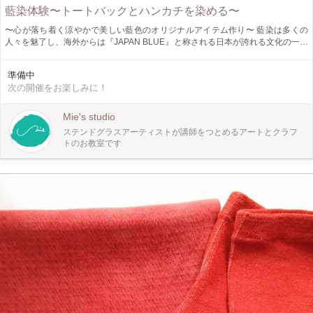
藍染体験〜トートバックとハンカチを染める〜
〜心が落ち着く涼やかで美しい藍色のオリジナルアイテム作り〜 藍染は多くの
人々を魅了し、海外からは『JAPAN BLUE』と称される日本が誇れる文化の一つ
です。 《こんな作品が作れます》 ●トートバッグ（A4サイズ・マチなし） ●ハン
カチ 絞り染め・折り紙染め・藍染液でお絵描きなどお好みの方法で染めていき
準備中
ます。 （染色しやすいよう、トートバッグは4.7ozの薄手のコットン素材となり
次の開催をお楽しみに！
ます） 《講座について》 藍染は本来、蓼藍を発酵分解させてスクモにし
て・・・と、手間暇かかる染物技術ですが、 当ワークショップでは、手軽に染
物ができる方法をご体験いただけます。 お子様の夏休みの宿題や自由研究にも
Mie's studio
役立つ！ ご自宅でも染物を楽しめるようにワークシートをご用意しています。
ステンドグラスアーティストが講師をつとめるアートとクラフ
染料の購入方法までレクチャーします。 ※お子様から大人まで誰でもご参加い
トのお教室です
ただけます。 （未就学児は保護者の方のサポートをお願い致します）