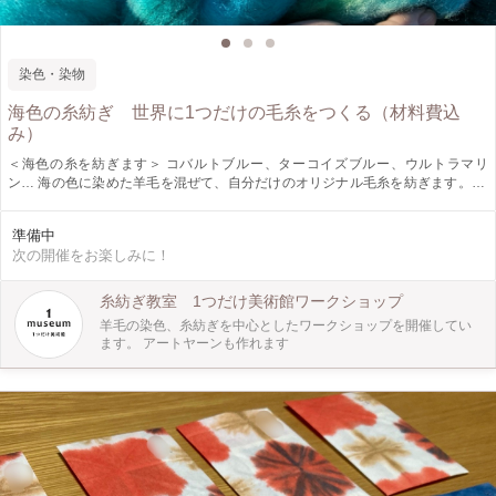
染色・染物
海色の糸紡ぎ 世界に1つだけの毛糸をつくる（材料費込
み）
＜海色の糸を紡ぎます＞ コバルトブルー、ターコイズブルー、ウルトラマリ
ン… 海の色に染めた羊毛を混ぜて、自分だけのオリジナル毛糸を紡ぎます。 羊
毛：約50ｇ ＜ワークショップでやること＞ 1.様々な色に染まった羊毛を混ぜ
て、自分だけの羊毛を作ります。 2.紡ぎ車やスピンドル（駒の形をした糸を紡ぐ
準備中
道具）を使って、毛糸をつくります。 ＜もっと楽しく＞ 羊毛以外にも、コット
次の開催をお楽しみに！
ンやキラキラの繊維を混ぜて個性的な表現も可能です。 慣れてきたら、染色や
アートヤーンを体験できるコースもご用意します。 ＜参加者に向けてのメッセ
ージ＞ 少人数でゆったり作業しますので、初心者の方でも安心して体験してい
糸紡ぎ教室 1つだけ美術館ワークショップ
ただけます。 柔らかな光の差し込む空間で、心癒される時間を過ごすことがで
羊毛の染色、糸紡ぎを中心としたワークショップを開催してい
きます。 ※時間内に紡ぎきれなかった羊毛はお持ち帰りいただけます。 ＜場所
ます。 アートヤーンも作れます
＞ 1つだけ美術館Tokyo 阿佐ヶ谷駅からも、南阿佐ヶ谷駅からも、商店街を通っ
てお越しいただけます。