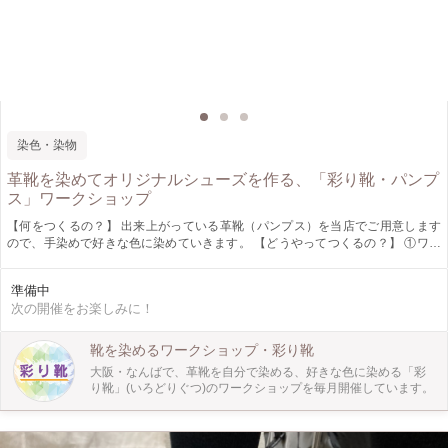
染色・染物
革靴を染めてオリジナルシューズを作る、「彩り靴・パンプ
ス」ワークショップ
【何をつくるの？】 出来上がっている革靴（パンプス）を当店でご用意します
ので、手染めで好きな色に染めていきます。 【どうやってつくるの？】 ①ワー
クショップ当日までに塗り絵で色のイメージややりたいことを決めます。 ②当
日は塗り絵を元に色づくりと塗り方の練習から始めます。 ③練習で好きな色が
準備中
作れたら、いよいよ本番。靴を染めていきます。 ④仕上げにトップコートをし
次の開催をお楽しみに！
て完成！その日に履いて帰れます。 【作品の仕様】 ・パンプス サイズ展開：
22.5-24.5 ※お申し込み時に備考欄にサイズを記載してください。 （0.5きざ
み） 【どんな人が対象？】 革も靴も染色も全然知らないという方でも、どんな
靴を染めるワークショップ・彩り靴
人でも染めていただけます。 お1人で参加される方も多いので、1人でのご参加
大阪・なんばで、革靴を自分で染める、好きな色に染める「彩
も大歓迎です。 イメージ通りの靴がない、自分で作ったものを身に着けたい、
り靴」(いろどりぐつ)のワークショップを毎月開催しています。
新しいことをやってみたい方にぜひ体験してほしいです！ 【ぜひ知ってほし
い！】 一般的に販売されている革靴には汚れにくくなるようにコーティングや
加工がされているのでそのままでは染められません。 「彩り靴」は仕上げる手
前の段階で作成されており、自分で好きな色に染めることが出来ます。 現在こ