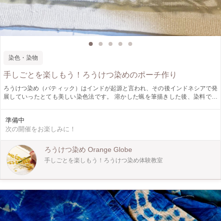
染色・染物
手しごとを楽しもう！ろうけつ染めのポーチ作り
ろうけつ染め（バティック）はインドが起源と言われ、その後インドネシアで発
展していったとても美しい染色法です。 溶かした蝋を筆描きした後、染料で染
めていきます。 今回のワークショップは、ポーチにする生地の、蝋引きと色差
しの工程を行います。 下絵を元に蠟引きし、お好きな色で自由に染めていただ
準備中
きます。 オリジナルの柄をご自分で用意されてもＯＫです！ 染めていただいた
次の開催をお楽しみに！
生地は、色の固着・脱蝋をしたのち、ポーチに縫製してお届けいたします！ ポ
ーチの形は、ストラップ付フラットポーチとガマ口ポーチの2種類です。 もちろ
んストラップ部分になる生地も裏地も染めていただきます‼
ろうけつ染め Orange Globe
手しごとを楽しもう！ろうけつ染め体験教室