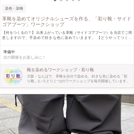
染色・染物
革靴を染めてオリジナルシューズを作る、「彩り靴・サイド
ゴアブーツ」ワークショップ
【何をつくるの？】 出来上がっている革靴（サイドゴアブーツ）を当店でご用
意しますので、手染めで好きな色に染めていきます。 【どうやってつくる
の？】 ①ワークショップ当日までに塗り絵で色のイメージややりたいことを決
めます。 ②当日は塗り絵を元に色づくりと塗り方の練習から始めます。 ③練習
準備中
で好きな色が作れたら、いよいよ本番。靴を染めていきます。 ④仕上げにトッ
次の開催をお楽しみに！
プコートをして完成！その日に履いて帰れます。 【作品の仕様】 ・サイドゴア
ブーツ サイズ展開：22.5-24.5 ※お申し込み時に備考欄にサイズを記載してく
ださい。 （0.5きざみ） 【どんな人が対象？】 革も靴も染色も全然知らないとい
靴を染めるワークショップ・彩り靴
う方でも、どんな人でも染めていただけます。 お1人で参加される方も多いの
大阪・なんばで、革靴を自分で染める、好きな色に染める「彩
で、1人でのご参加も大歓迎です。 イメージ通りの靴がない、自分で作ったもの
り靴」(いろどりぐつ)のワークショップを毎月開催しています。
を身に着けたい、新しいことをやってみたい方にぜひ体験してほしいです！
【ぜひ知ってほしい！】 一般的に販売されている革靴には汚れにくくなるよう
にコーティングや加工がされているのでそのままでは染められません。 「彩り
靴」は仕上げる手前の段階で作成されており、自分で好きな色に染めることが出
来ます。 現在この「彩り靴」のワークショップを定期的に開催しているのは当
教室のみ。 始まって1年ほどのワークショップですが、30人以上の参加者の方が
みなさん素敵な自分だけの1足を作られました！ 特別な日の大事な1足に、普段
のお出かけの相棒に、Good shoes take you good places. 良い靴は良い場所へ導
いてくれるというイタリアのことわざです。 自分で染めた素敵な靴でお出かけ
してみませんか？ 皆様のご参加お待ちしております！