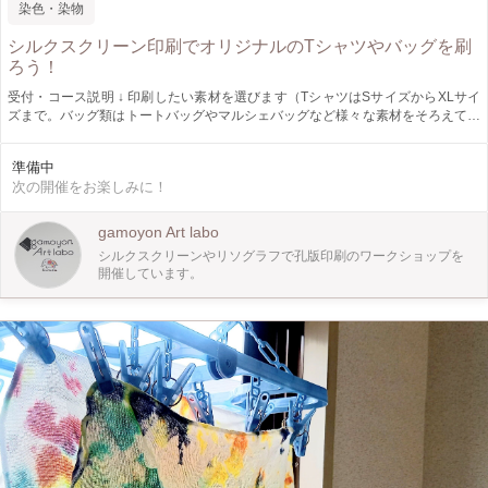
染色・染物
シルクスクリーン印刷でオリジナルのTシャツやバッグを刷
ろう！
受付・コース説明 ↓ 印刷したい素材を選びます（TシャツはSサイズからXLサイ
ズまで。バッグ類はトートバッグやマルシェバッグなど様々な素材をそろえてい
ます。） ↓ ご自身でデザイン画・イラスト等を描きます ↓ 印刷用のインクを選び
ます（その間にスタッフが製版します） ↓ 版を張ります ↓ 印刷の練習後、さぁ、
準備中
印刷！ ↓ ドライヤーでしっかり乾燥させて完成！
次の開催をお楽しみに！
gamoyon Art labo
シルクスクリーンやリソグラフで孔版印刷のワークショップを
開催しています。