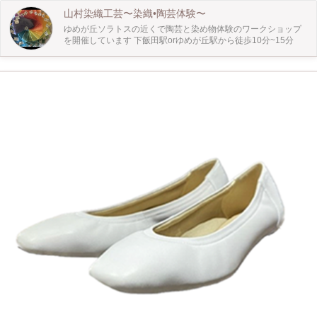
の種類が選べる》 化学染料or植物染料(玉ねぎ、びわの葉、福木、井草) ☆植物染
山村染織工芸〜染織•陶芸体験〜
料は当日の朝に煮詰めてご用意致します!! 《染め方は自由!!》 •1色をグラデーシ
ゆめが丘ソラトスの近くで陶芸と染め物体験のワークショップ
ョンで染めてみたり •凧糸で縛って絞りの柄にしてみたり •3色使ってタイダイ柄
を開催しています 下飯田駅orゆめが丘駅から徒歩10分~15分
にも染められます!! ※色を増やす場合1色ごとに別途料金がかかります 【こんな
人にオススメ!!】 こんな服を持っている方いらっしゃいませんか！？ ・洗ったけ
ど少しシミが残ってしまった... ・昔から着ていて、色が褪せてきた... ・デザイン
は好きだけど、色に飽きてきた... 山村染織工芸で染め直せばたったの2時間で世
界にひとつだけの洋服に生まれ変わります!! 【陶芸ワークショップも同会場で開
催中】 山村染織工芸の工場で陶芸ワークショップも開催しておひます、陶芸に
ご興味のある方もお待ちしております。