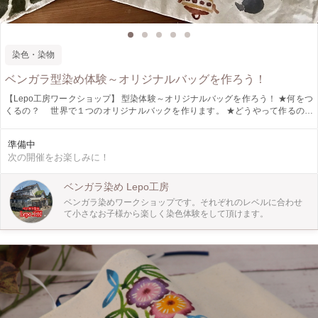
染色・染物
ベンガラ型染め体験～オリジナルバッグを作ろう！
【Lepo工房ワークショップ】 型染体験～オリジナルバッグを作ろう！ ★何をつ
くるの？ 世界で１つのオリジナルバックを作ります。 ★どうやって作るの？
Lepo工房オリジナルの型紙を使って染料で絵を描いていきます。 ★作品の使
用 小物入れ・お買い物バックなど ★ここがおすすめ 自然素材の草木や土を
準備中
染料に使います。 型紙を使うので絵が苦手な方でも楽しく作品作りができま
次の開催をお楽しみに！
す。 【対象年齢】 3歳〜が対象年齢になります。 小さなお子様から大人の方ま
で楽しめる人気の体験です。 完成した作品は当日お持ち帰り頂けます。 ご家族
やお友達と複数名での参加も大丈夫です。 アットホームな工房です。 皆様のお
ベンガラ染め Lepo工房
越しを心よりお待ち致しております！
ベンガラ染めワークショップです。それぞれのレベルに合わせ
て小さなお子様から楽しく染色体験をして頂けます。