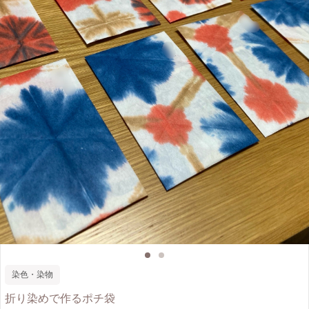
染色・染物
折り染めで作るポチ袋