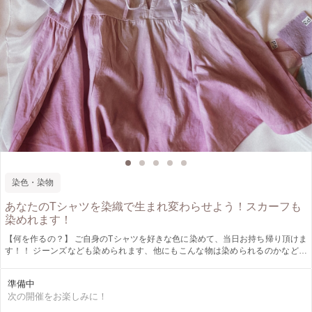
染色・染物
あなたのTシャツを染織で生まれ変わらせよう！スカーフも
染めれます！
【何を作るの？】 ご自身のTシャツを好きな色に染めて、当日お持ち帰り頂けま
す！！ ジーンズなども染められます、他にもこんな物は染められるのかなど疑
問点はお気軽にご相談下さいませ。 染める物はこちらでもご用意がございま
す。 シルクスカーフからTシャツ、子供服まで、各種取り揃えております。 ※現
準備中
地で染める物をご購入される場合は現金でのお支払いになります。 《染める素
次の開催をお楽しみに！
材》 綿、麻、シルク、レーヨンであれば染められます。 ポリエステルの場合は
顔料を使用したアクションペインティング、文字や絵を描いて頂けます!! 《染料