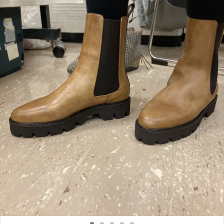
の「彩り靴」のワークショップを定期的に開催しているのは当教室のみ。 始ま
って1年ほどのワークショップですが、30人以上の参加者の方がみなさん素敵な
自分だけの1足を作られました！ 特別な日の大事な1足に、普段のお出かけの相
棒に、Good shoes take you good places. 良い靴は良い場所へ導いてくれるとい
うイタリアのことわざです。 自分で染めた素敵な靴でお出かけしてみません
か？ 皆様のご参加お待ちしております！