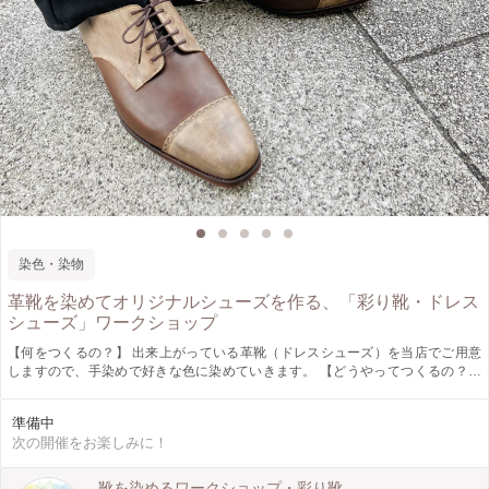
染色・染物
革靴を染めてオリジナルシューズを作る、「彩り靴・ドレス
シューズ」ワークショップ
【何をつくるの？】 出来上がっている革靴（ドレスシューズ）を当店でご用意
しますので、手染めで好きな色に染めていきます。 【どうやってつくるの？】
①ワークショップ当日までに塗り絵で色のイメージややりたいことを決めます。
②当日は塗り絵を元に色づくりと塗り方の練習から始めます。 ③練習で好きな
準備中
色が作れたら、いよいよ本番。靴を染めていきます。 ④仕上げにトップコート
次の開催をお楽しみに！
をして完成！その日に履いて帰れます。 【作品の仕様】 ・ドレスシューズ サイ
ズ展開：25.0-27.0※お申し込み時に備考欄にサイズを記載してください。 （0.5
きざみ） 茶と黒の靴ひもが1セットずつついてきます。 【どんな人が対象？】
靴を染めるワークショップ・彩り靴