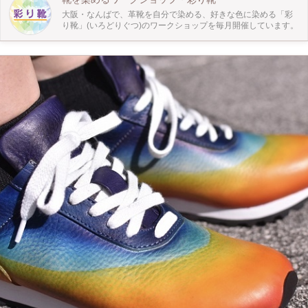
革も靴も染色も全然知らないという方でも、どんな人でも染めていただけます。
大阪・なんばで、革靴を自分で染める、好きな色に染める「彩
お1人で参加される方も多いので、1人でのご参加も大歓迎です。 イメージ通り
り靴」(いろどりぐつ)のワークショップを毎月開催しています。
の靴がない、自分で作ったものを身に着けたい、新しいことをやってみたい方に
ぜひ体験してほしいです！ 【ぜひ知ってほしい！】 一般的に販売されている革
靴には汚れにくくなるようにコーティングや加工がされているのでそのままでは
染められません。 「彩り靴」は仕上げる手前の段階で作成されており、自分で
好きな色に染めることが出来ます。 現在この「彩り靴」のワークショップを定
期的に開催しているのは当教室のみ。 始まって1年ほどのワークショップです
が、30人以上の参加者の方がみなさん素敵な自分だけの1足を作られました！ 特
別な日の大事な1足に、普段のお出かけの相棒に、Good shoes take you good
places. 良い靴は良い場所へ導いてくれるというイタリアのことわざです。 自分
で染めた素敵な靴でお出かけしてみませんか？ 皆様のご参加お待ちしておりま
す！