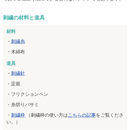
刺繍の材料と道具
材料
刺繍糸
木綿布
道具
刺繍針
定規
フリクションペン
糸切りバサミ
刺繍枠
（刺繍枠の使い方は
こちらの記事
をご覧くださ
い。）