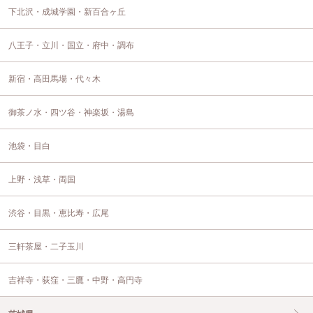
下北沢・成城学園・新百合ヶ丘
八王子・立川・国立・府中・調布
新宿・高田馬場・代々木
御茶ノ水・四ツ谷・神楽坂・湯島
池袋・目白
上野・浅草・両国
渋谷・目黒・恵比寿・広尾
三軒茶屋・二子玉川
吉祥寺・荻窪・三鷹・中野・高円寺