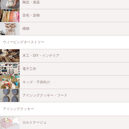
陶芸・漆器
染色・染物
織物
ウィービングタペストリー
木工・DIY・インテリア
電子工作
キッズ・子供向け
アイシングクッキー・フード
アイシングクッキー
カルトナージュ