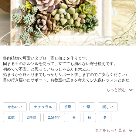
多肉植物で可愛いタブロー寄せ植えを作ります。
固まる土のネルソルを使って、立てても崩れない寄せ植えです。
初めてで不安…と思っていらっしゃる方も大丈夫！
始まりから終わりまでしっかりサポート致しますのでご安心ください♪
目の行き届いたサポート、お教室の広さを考えて少人数レッスンとさせ
て頂いております。
もっと読む
小さなお子様をお連れの方は、恐れいりますがお教室の広さや寄せ植え
に時間を要するためお一人でいらして頂けると助かります。
かわいい
ナチュラル
初級
中級
楽しい
素敵
2時間
2.5時間
春
秋
冬
徒歩10分以内
タグをもっと見る