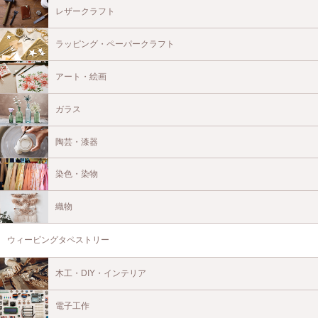
レザークラフト
ラッピング・ペーパークラフト
アート・絵画
ガラス
陶芸・漆器
染色・染物
織物
ウィービングタペストリー
木工・DIY・インテリア
電子工作