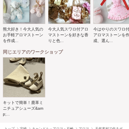
熊大好き！今大人気の
今大人気スワロ付アロ
今はやりのスワロ
お手軽アロマストーン
マストーンを好きな香
アロマストーンを
を作成...
りと色...
成、選ん...
同じエリアのワークショップ
キットで簡単！鹿革ミ
ニチュアシューズ&am
p;...
トップ
宮崎
キャンドル・アロマ・石鹸
アロマ
天然素材で作るボ