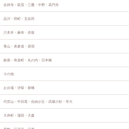
吉祥寺・荻窪・三鷹・中野・高円寺
品川・田町・五反田
六本木・麻布・赤坂
青山・表参道・原宿
銀座・有楽町・丸の内・日本橋
その他
お台場・汐留・新橋
代官山・中目黒・自由が丘・武蔵小杉・学大
大井町・蒲田・大森