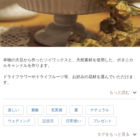
本物の大豆から作ったソイワックスと、天然素材を使用した、ボタニカ
ルキャンドルを作ります。
ドライフラワーやドライフルーツ等、お好みの花材を選んでいただけま
す。
もっと読む
アロマで香りをつけて、お気に入りの作品を作りましょう。
初めてのお客様にも優しく丁寧にレッスンいたします。
楽しい
素敵
充実感
夏
ナチュラル
お問い合わせお待ちしております。
ウェディング
記念日
日常使い
プレゼント
感激
癒し
タグをもっと見る