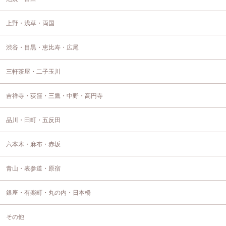
上野・浅草・両国
渋谷・目黒・恵比寿・広尾
三軒茶屋・二子玉川
吉祥寺・荻窪・三鷹・中野・高円寺
品川・田町・五反田
六本木・麻布・赤坂
青山・表参道・原宿
銀座・有楽町・丸の内・日本橋
その他