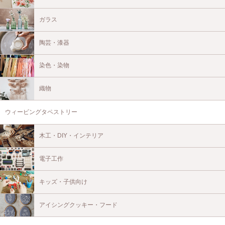
ガラス
陶芸・漆器
染色・染物
織物
ウィービングタペストリー
木工・DIY・インテリア
電子工作
キッズ・子供向け
アイシングクッキー・フード