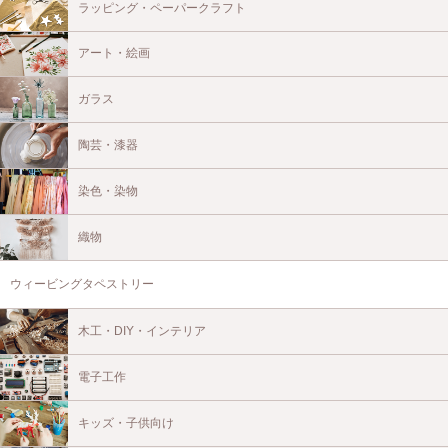
ラッピング・ペーパークラフト
アート・絵画
ガラス
陶芸・漆器
染色・染物
織物
ウィービングタペストリー
木工・DIY・インテリア
電子工作
キッズ・子供向け