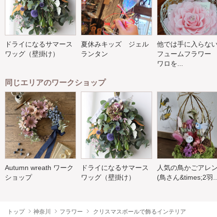
ドライになるサマース
夏休みキッズ ジェル
他では手に入らな
ワッグ（壁掛け）
ランタン
フュームフラワー
ワロを...
同じエリアのワークショップ
Autumn wreath ワーク
ドライになるサマース
人気の鳥かごアレ
ショップ
ワッグ（壁掛け）
(鳥さん&times;2羽..
トップ
神奈川
フラワー
クリスマスボールで飾るインテリア