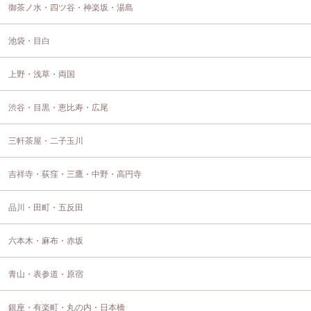
御茶ノ水・四ツ谷・神楽坂・湯島
池袋・目白
上野・浅草・両国
渋谷・目黒・恵比寿・広尾
三軒茶屋・二子玉川
吉祥寺・荻窪・三鷹・中野・高円寺
品川・田町・五反田
六本木・麻布・赤坂
青山・表参道・原宿
銀座・有楽町・丸の内・日本橋