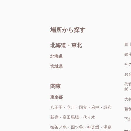
場所から探す
青
北海道・東北
銀
北海道
そ
宮城県
お
代
関東
杉
東京都
大
八王子・立川・国立・府中・調布
葛
新宿・高田馬場・代々木
下
御茶ノ水・四ツ谷・神楽坂・湯島