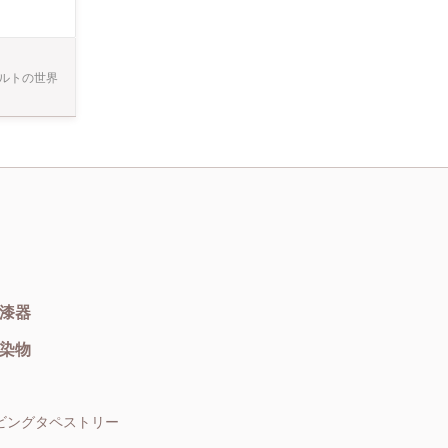
作っていくクラ
ティ③ライラ
かる写真を１
ルトの世界
漆器
染物
ビングタペストリー