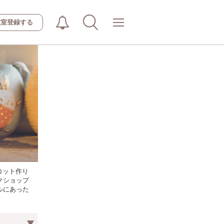
教室登録する
コット作り
クショップ
ルにあった