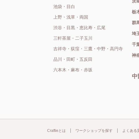
茨
池袋・目白
栃
上野・浅草・両国
群
渋谷・目黒・恵比寿・広尾
埼
三軒茶屋・二子玉川
千
吉祥寺・荻窪・三鷹・中野・高円寺
神
品川・田町・五反田
六本木・麻布・赤坂
中
Craftieとは
ワークショップを探す
よくある