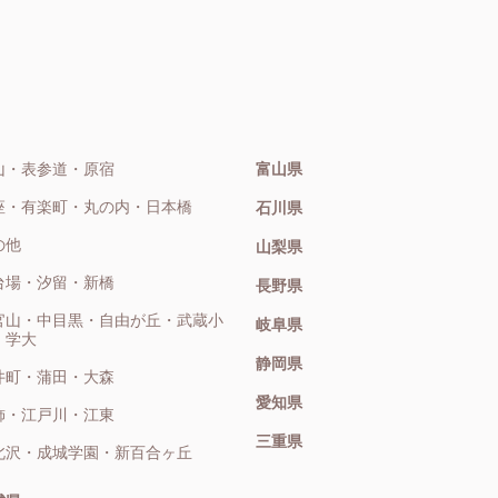
山・表参道・原宿
富山県
座・有楽町・丸の内・日本橋
石川県
の他
山梨県
台場・汐留・新橋
長野県
官山・中目黒・自由が丘・武蔵小
岐阜県
・学大
静岡県
井町・蒲田・大森
愛知県
飾・江戸川・江東
三重県
北沢・成城学園・新百合ヶ丘