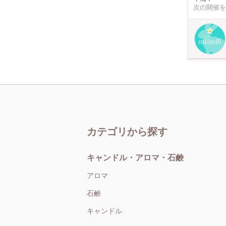
けます。 羊毛フェルト未経験の方も気軽にご参加ください♪ ✼••┈┈┈┈┈┈┈┈┈┈┈┈┈┈┈┈••✼ 「羊毛フェルト」と
次の開催を
は、 ふわふ
フトです。 ✼••┈┈┈┈┈┈┈┈┈┈┈┈┈┈┈┈••✼ 【キットについて】 お申込み確定後、メッセージにて下記内容をお
知らせくだ
ック④オレ
枚 メール（mi
カテゴリから探す
キャンドル・アロマ・石鹸
アロマ
石鹸
キャンドル