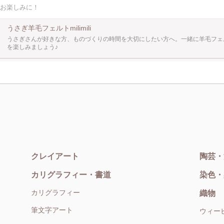
お楽しみに！
わの羊の毛を専用ニードルを使って チクチク刺していくことで 繊維が絡まり形を
さい。 ・立ち耳、たれ耳どちらかご記入ください。 ・カラー ①フォーン②フロス
うさぎ羊毛フェルトmilimili
ンジ⑤ホワイト（赤目） うちの子ご希望の方は、 事前にうさぎさんのお顔が分
うさぎさんが好きな方、ものづくりの時間を大切にしたい方へ。一緒に羊毛フェ
limili.rabbit@gmail.com)にお送りください。
を楽しみましょう♪
クレイアート
陶芸・
カリグラフィー・書道
染色・
カリグラフィー
織物
筆文字アート
ウィー