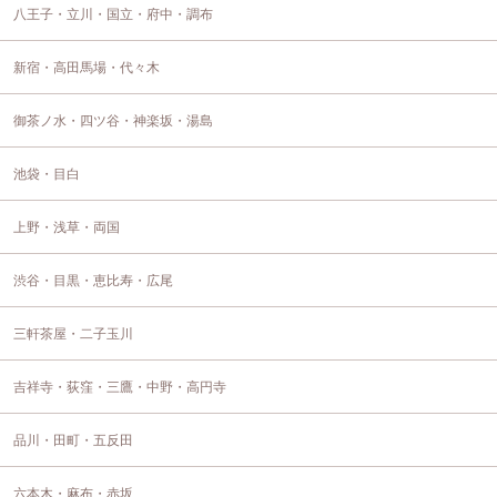
八王子・立川・国立・府中・調布
新宿・高田馬場・代々木
御茶ノ水・四ツ谷・神楽坂・湯島
池袋・目白
上野・浅草・両国
渋谷・目黒・恵比寿・広尾
三軒茶屋・二子玉川
吉祥寺・荻窪・三鷹・中野・高円寺
品川・田町・五反田
六本木・麻布・赤坂