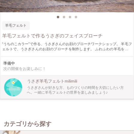
羊毛フェルト
羊毛フェルトで作るうさぎのフェイスブローチ
“うちのこカラー”で作る、うさぎさんのお顔のブローチワークショップ。 羊毛フ
ェルトで、うさぎさんのお顔のブローチを制作します。 ふわふわの羊毛を専用
のニードルでチクチク刺しながら、少しずつ形を整えていきます。 道具の使い
方からひとつひとつ丁寧にお伝えしますので、羊毛フェルトが初めての方や裁縫
準備中
が苦手な方も安心してご参加いただけます。 定員4名様までの少人数レッスンな
次の開催をお楽しみに！
ので、ゆったりと制作していただけます。 羊毛フェルト未経験の方も気軽にご
参加ください♪ ✼••┈┈┈┈┈┈┈┈┈┈┈┈┈┈┈┈••✼ 「羊毛フェルト」とは、 ふわふわの
羊の毛を専用ニードルを使って チクチク刺していくことで 繊維が絡まり形を作
うさぎ羊毛フェルトmilimili
っていくクラフトです。 ✼••┈┈┈┈┈┈┈┈┈┈┈┈┈┈┈┈••✼ 【キットについて】 お申込
うさぎさんが好きな方、ものづくりの時間を大切にしたい方
み確定後、メッセージにて下記内容をお知らせください。 ・立ち耳、たれ耳ど
へ。一緒に羊毛フェルトの世界を楽しみましょう♪
ちらかご記入ください。 ・カラー ①フォーン②フロスティ③ライラック④オ
レンジ⑤ホワイト（赤目） うちの子ご希望の方は、 事前にうさぎさんのお
顔が分かる写真を１枚 メール（milimili.rabbit@gmail.com)にお送りくださ
い。
カテゴリから探す