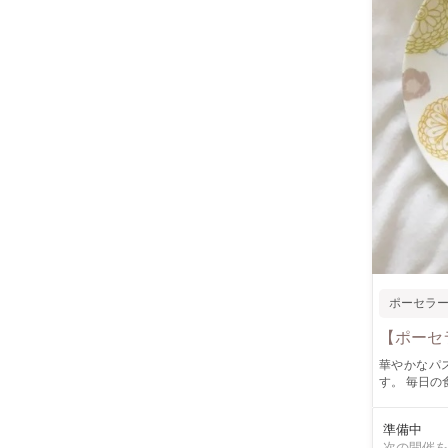
ポーセラ
【ポーセ
華やかなパ
す。 毎日の食
品） 絵柄はお好きな配置
シールのような絵柄
準備中
しないので 
次の開催を