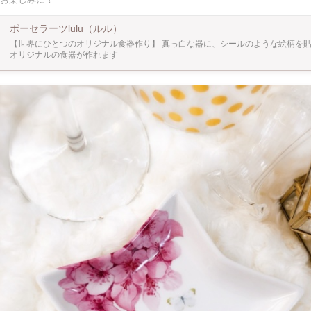
す。 小学
場合 保護者さまのフォローが必要となります。 ◉注意点は？ 講師自宅の専用の窯にて焼
当日の作品のお持ち帰りはできません。 食器が好きな方♡ 趣味を探している方♡ ポー
ポーセラーツlulu（ルル）
興味がある方♡ ぜひ一度体験してみませんか？ お会いできることを楽しみにしてお
【世界にひとつのオリジナル食器作り】 真っ白な器に、シールのような絵柄を
オリジナルの食器が作れます