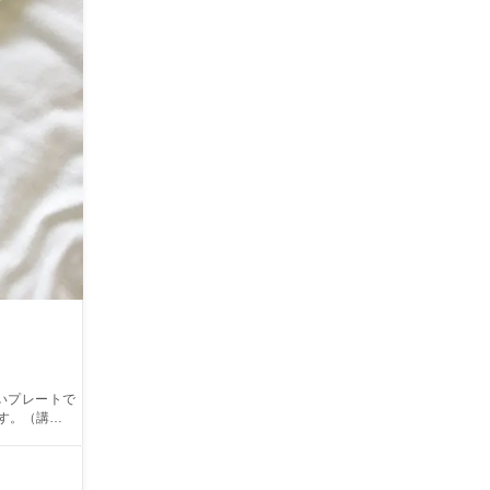
いプレートで
ォローさせてい