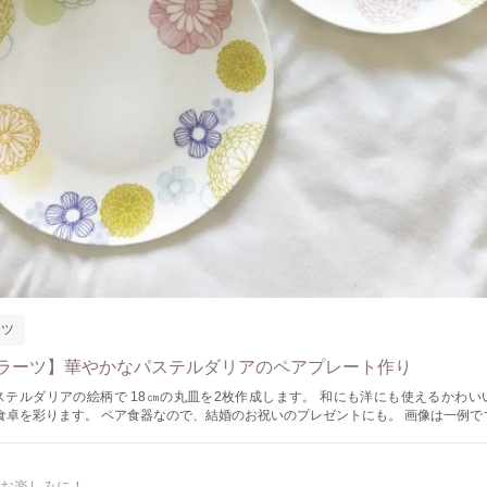
ーツ
ラーツ】華やかなパステルダリアのペアプレート作り
ステルダリアの絵柄で 18㎝の丸皿を2枚作成します。 和にも洋にも使えるかわい
卓を彩ります。 ペア食器なので、結婚のお祝いのプレゼントにも。 画像は一例です。（講師作
で作成していただけます。 ◉ポーセラーツとは？ 真っ白な器に、転写紙と呼ばれる
を貼り付けて オリジナルの食器が作れます。 ◉絵に自信がないけど…？ 絵を描くことは
絵に自信がなくても大丈夫です。 初めての方でも 素敵な作品が完成するよう フ
お楽しみに！