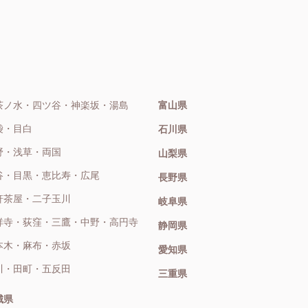
茶ノ水・四ツ谷・神楽坂・湯島
富山県
袋・目白
石川県
野・浅草・両国
山梨県
谷・目黒・恵比寿・広尾
長野県
軒茶屋・二子玉川
岐阜県
祥寺・荻窪・三鷹・中野・高円寺
静岡県
本木・麻布・赤坂
愛知県
川・田町・五反田
三重県
城県