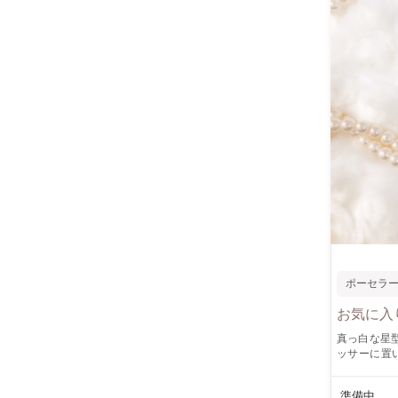
ポーセラ
お気に入
真っ白な星
ッサーに置
し！もちろ
リジナルの
準備中