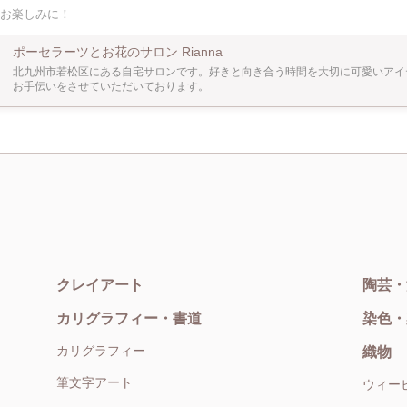
できません。後日着払いで郵送となりますことをご了承くださいませ。（ゆうメール全
お楽しみに！
ポーセラーツとお花のサロン Rianna
北九州市若松区にある自宅サロンです。好きと向き合う時間を大切に可愛いアイ
お手伝いをさせていただいております。
クレイアート
陶芸・
カリグラフィー・書道
染色・
カリグラフィー
織物
筆文字アート
ウィー