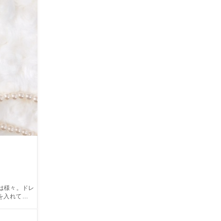
は様々。ドレ
を入れてもよ
チトレイ。オ
当日にお渡し