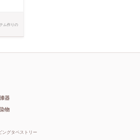
国一律236
テム作りの
漆器
染物
ビングタペストリー