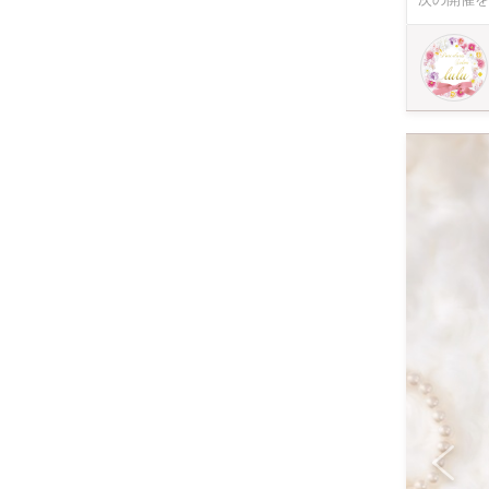
ただきます。 ◉子供でもできる？ 大人の方からお子さままで ご参加いただけます。 ハサミを使いま
生未満のお子さまの
成が必要です。 講座
セラーツに