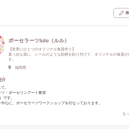
ポーセラーツlulu（ルル）
【世界にひとつのオリジナル食器作り】
真っ白な器に、シールのような絵柄を貼り付けて、オリジナルの食器が
す。
福岡県
紹介
して。
ーツ・ポーセリンアート教室
ル）です。
を中心に、ポーセラーツワークショップを行なっております。
ラーツとは？
も
器に、転写紙と呼ばれるシールのような絵柄を貼り付けて、オリジナルの食器