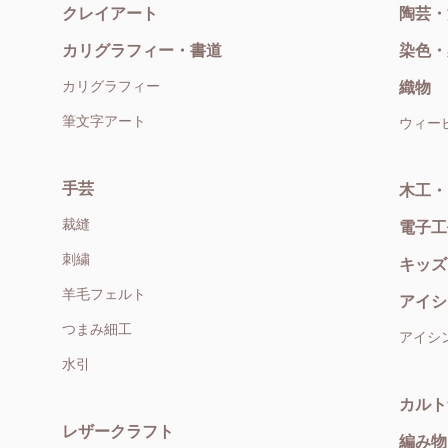
クレイアート
陶芸・
カリグラフィー・書道
染色・
カリグラフィー
織物
筆文字アート
ウィー
手芸
木工・
裁縫
電子工
刺繍
キッズ
羊毛フェルト
アイシ
つまみ細工
アイシ
水引
カルト
レザークラフト
編み物