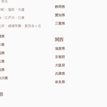
・学大
静岡県
井町・蒲田・大森
愛知県
飾・江戸川・江東
三重県
北沢・成城学園・新百合ヶ丘
城県
関西
木県
滋賀県
馬県
京都府
玉県
大阪府
葉県
兵庫県
奈川県
奈良県
部