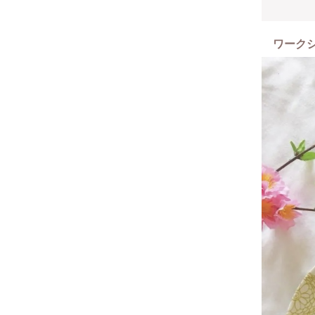
◉絵に自
絵を描く
初めての
ワーク
◉子供で
大人の方
場合、保
◉注意点は
講師自宅
講座当日
◉講師は
小学生の
夫の転勤
かわいい
ヴォーグ
食器が好
趣味を探
ポーセラ
ぜひ一度
お会いで