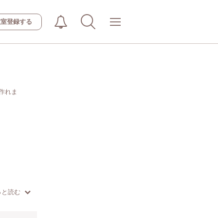
教室登録する
作れま
っと読む
が作れま