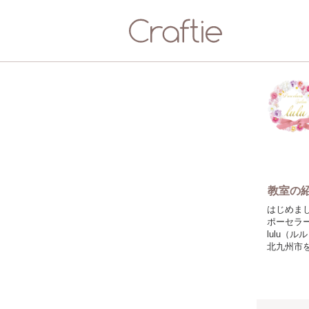
教室の
はじめま
ポーセラ
lulu（ル
北九州市
◉ポーセ
真っ白な
す。