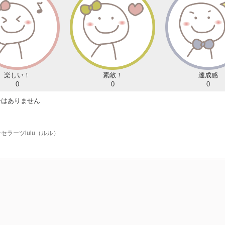
楽しい！
素敵！
達成感
0
0
0
ーはありません
セラーツlulu（ルル）