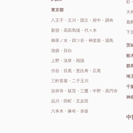
杉
東京都
大
八王子・立川・国立・府中・調布
葛
新宿・高田馬場・代々木
下
御茶ノ水・四ツ谷・神楽坂・湯島
茨
池袋・目白
栃
上野・浅草・両国
群
渋谷・目黒・恵比寿・広尾
埼
三軒茶屋・二子玉川
千
吉祥寺・荻窪・三鷹・中野・高円寺
神
品川・田町・五反田
六本木・麻布・赤坂
中