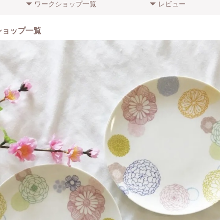
ワークショップ一覧
レビュー
信がないけど…？
ことはしないので、絵に自信がなくても大丈夫です。
方でも、素敵な作品が完成するようフォローさせていただきます。
ショップ一覧
もできる？
からお子さままで、ご参加いただけます。ハサミを使います。小学生未満のお
護者さまのフォローが必要となります。
？
の専用の窯にて焼成が必要です。
の作品のお持ち帰りはできません。
どんな人？
男の子、幼稚園児の女の子のママです。
で北九州に来ました。
もの、食器、ハンドメイドが好きです♡
社認定ポーセラーツインストラクター
きな方♡
している方♡
ーツに興味がある方♡
体験してみませんか？
きることを楽しみにしております。