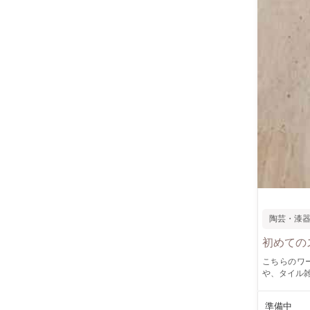
陶芸・漆
初めての
こちらのワーク
や、タイル
は、10㎝
ザインシー
準備中
ルコースター