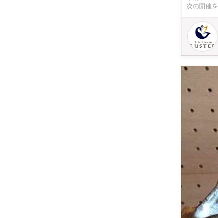
次の開催を
かでぷっく
敷いたり、
さい