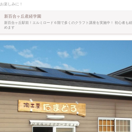
お楽しみに！
新百合ヶ丘産経学園
新百合ヶ丘駅前！エルミロード６階で多くのクラフト講座を実施中！ 初心者も
めます