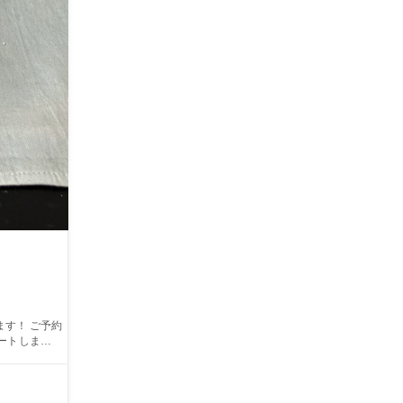
ます！ ご予約
ートします！
鉄分を多く含ん
た後は白くな