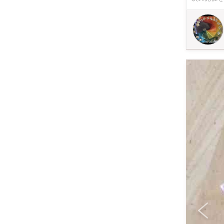
メ！》 手動
ワークショッ
のTシャツ