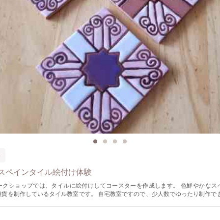
器
スペインタイル絵付け体験
ショップでは、タイルに絵付けしてコースターを作成します。 色鮮やかなスペインタイル
雑貨を制作しているタイル教室です。 自宅教室ですので、少人数でゆったり制作でき
角のスペイン製タイルに講師オリジナルデザインを描いていきます。絵が苦手でも大
トを用意しています。 30種類以上の色見本からお好きな色を選んでいただき、あな
を作る事ができます。 一度お預かりして、1000℃の高温で焼成します。 すると