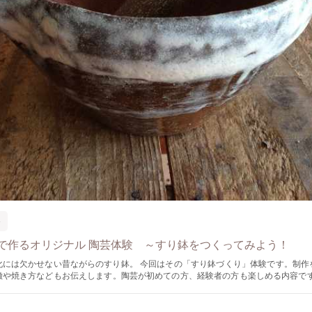
器
で作るオリジナル 陶芸体験 ～すり鉢をつくってみよう！
い昔ながらのすり鉢。 今回はその「すり鉢づくり」体験です。制作を通して陶芸
や焼き方などもお伝えします。陶芸が初めての方、経験者の方も楽しめる内容です。 土も
に色が変化し、使えば使うほど味の出てくるところが魅力です。昨日よりも今日、
いくので使うのが楽しみになります。 ■完成サイズは約６寸サイズ。片口の中鉢として
だいても素敵です。