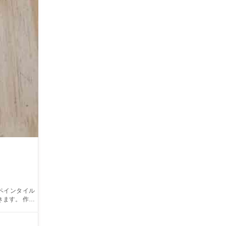
ます。 作品
丈夫です。デ
たのオリジナ
、とても色鮮や