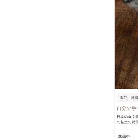
陶芸・漆
自分の手
日本の食文化には欠かせな
の粘土の特徴
ので、徐々
日と徐々に良くなって
準備中
お使いいた