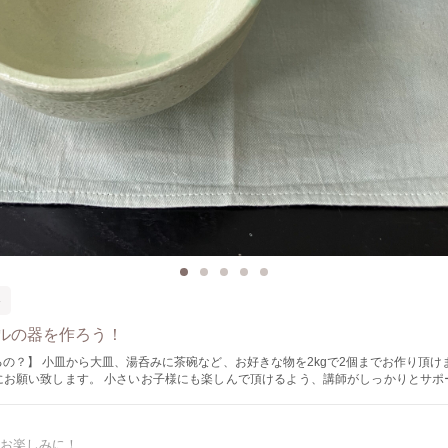
器
ルの器を作ろう！
の？】 小皿から大皿、湯呑みに茶碗など、お好きな物を2kgで2個までお作り頂け
にお願い致します。 小さいお子様にも楽しんで頂けるよう、講師がしっかりとサポ
類が選べる》 土は2kgで赤土と白土の2種類からお選び頂けます ・赤土の特徴 
き上がりは赤いレンガのような色になります ・白土の特徴 焼く前はグレーで、焼い
す 色付けの色は5種類からお選び下さい 赤、青、黄緑、透明、焦茶の中
お楽しみに！
品につき1色選んで頂き、ワークショップ終了後先生が色付けをします 《こんな人にオスス