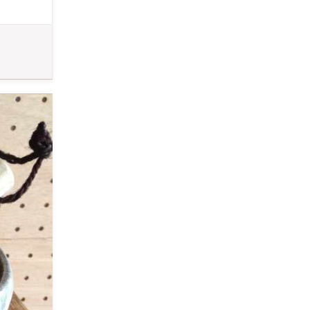
輪挿しの下に
して見てくだ
す。