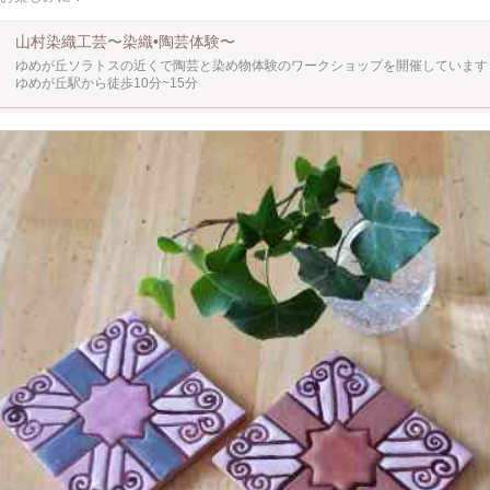
ろくろ(手びねり)だから陶芸初心者の方や小さいお子様でも安心して作業して頂けます。 
プも同会場で開催中!!】 山村染織工芸の工場で染織ワークショップも開催してお
山村染織工芸〜染織•陶芸体験〜
も染められますのでご興味のある方お待ちしております。
ゆめが丘ソラトスの近くで陶芸と染め物体験のワークショップを開催しています 
ゆめが丘駅から徒歩10分~15分