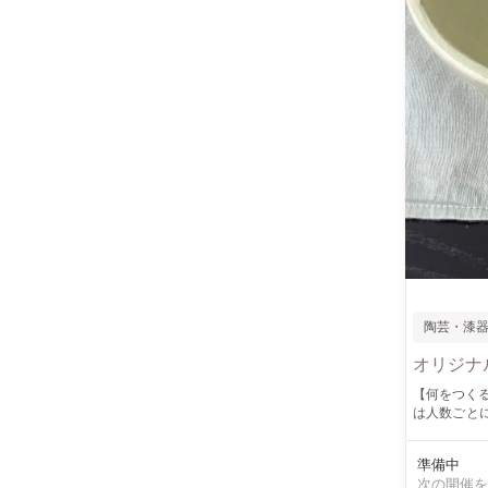
陶芸・漆
オリジナ
【何をつくる
は人数ごと
《土と色の種
だ土で、焼
準備中
り色付けするとはっきりと発色しま
次の開催を
からひとつの作