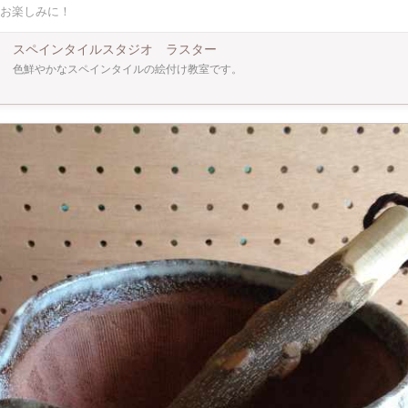
お楽しみに！
りとした仕上がりになります。 コースターは、プレゼントにも最適です。 また、一
ハンドソープの下に敷くのもおすすめです。 お気軽にスペインタイルアートを体験
！ 注:焼成後は作品の受け取りは、とりに来ていただくか、有料で宅配かお選びいただきま
スペインタイルスタジオ ラスター
色鮮やかなスペインタイルの絵付け教室です。