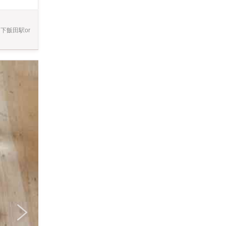
【染織
ります、ご自身
下飯田駅or