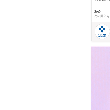
ペンが作れます 完成までスタッフがしっかりとフォロー致しますので 初心者の方や
です ボールペン上部の部分にお好きなシーグラスを 組み合わせて入れていきます ☆サイズ（約14cm） ※製
品により若干の誤差
準備中
べます ※芯は黒です 上手くシーグラスを組み合わせて 丁
次の開催を
ーバリウム】の 2パターンでの作成が可能です シーグラスそのままの良さを活かすのなら
シーグラスの透明感が欲しい時は 【ハ
だけます どちらも金額は変わりませんので お好きなパターンをお選びいただけます 普段なかなか体験できな
い天然のシーグラスを使った 形にも思い出に
は？ 『海に落ちたガラスが海を漂ううちに研磨され海岸に流れ着いたもの』 をシーグラスといい別名「人魚
の涙」や「浜辺の宝石
や形や研磨
つひとつが唯一無二の
て