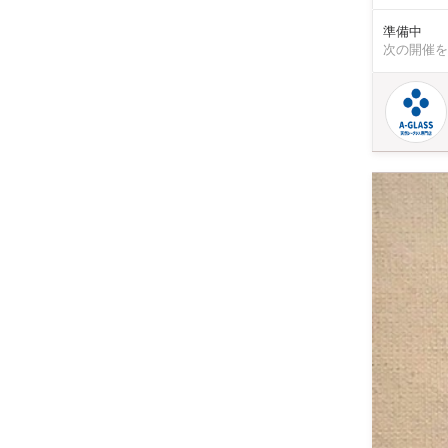
ご参加も可能です ☆サイズ（幅：約7cm 高さ：約9.5cm） ※製品に
すので 予めご了承下さい とってもキレイで不思議な
準備中
自由に配置しながら ビンの中に砂やパーツ そして・・・ あるもの
次の開催を
で浮いてるように見える！ 自分だけのオリジナル
置換えも出来ちゃう とても幻想的なオリジナル作品に仕上がります
グラスを使った 形にも思い出にも残るワークショップをお楽しみ下さい ☆天然のシー
ちたガラス
辺の宝石」とも呼ばれて 親
具合を同じ
一無二の自然の芸術作品となっ
なシーグラ