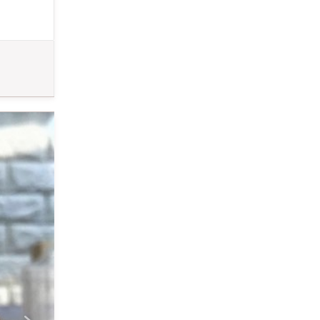
んな
様を削り込む
表現が可能で
サンドブラスト
に撮れます。