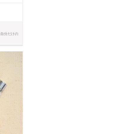
の涙」や「浜
て自分だけの
つひとつが唯