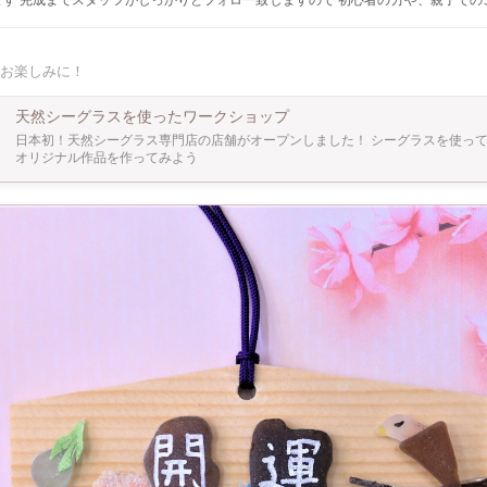
、親子でのご参加も可能
がある場合がございますので 予めご了承下さい 3色の中から好きな色の ボールペンを選
寧に詰めていけば完成です 【ナチュラル】と【ハ
お楽しみに！
 【ナチュラルVer】
ーバリウムVer】 オイルを入れると、また違った表情をお楽しみいた
天然シーグラスを使ったワークショップ
も残るワークショップをお楽しみ下さい ☆天然のシーグラスと
日本初！天然シーグラス専門店の店舗がオープンしました！ シーグラスを使っ
オリジナル作品を作ってみよう
」とも呼ばれて 親しまれています。 天然と人工のものがあり、人工のシーグラスは色
の具合を同じものを 作る事が出来ますが、天然の物は自然の力のみで磨き上げられて
自然の芸術作品となっております。 Ａ－ＧＬＡＳＳで取り扱っているシーグラスは全
天然。 そんなシーグラスとの出会いも一緒にお楽しみ下さい。