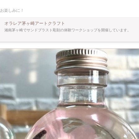
お好みの位置に入れることができ、ご自身のペースで好きなように彫刻作業が可能。 【ど
お楽しみに！
いただけます。 対
ストって？＊ サンドブラスト彫刻は、細かい砂
をコンプレッサーの圧縮空気でガラスや金属、石などの表面に吹き付け、文字や模
オラレア茅ヶ崎アートクラフト
砂が当たった部分が削れてスリガラス状（フロスト加工）になり、美しく立体的な
湘南茅ヶ崎でサンドブラスト彫刻の体験ワークショップを開催しています。
neケース・ステンレスタンブラーなどを彫刻し販売や製作体験を行ってきました。
談などお話しできればと思います^^ グラスは使ってよし インテリアとして飾っても
したグラスを工房から徒歩5分の砂浜で撮影をお勧めしてます。自然光が1番綺麗
等を使用すると間接照明としても使えてとても癒されます。