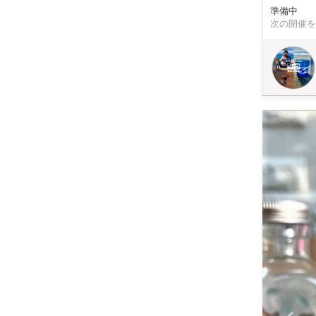
様】 グラスサイズ7×9センチ 350ml 写真のようなモンステラデザイングラス 【ここがオススメ！】 モンステ
準備中
ラデザインを
次の開催を
人が対象？】 少人数でゆっくり丁寧にお教えしますので、初心者の方も安心してご参加
象年齢 12歳以上〜 【ぜひ知ってほしい！】 ＊サンドブラ
（研磨材）
技法です。
す。 ＊講師について＊ 2014年にサンドブラスト彫刻と出会い基礎を学んだのち 独学で表札作りやグラス・
鏡・iPho
彫刻の歴史や私の失敗
よし 完成
LED台座