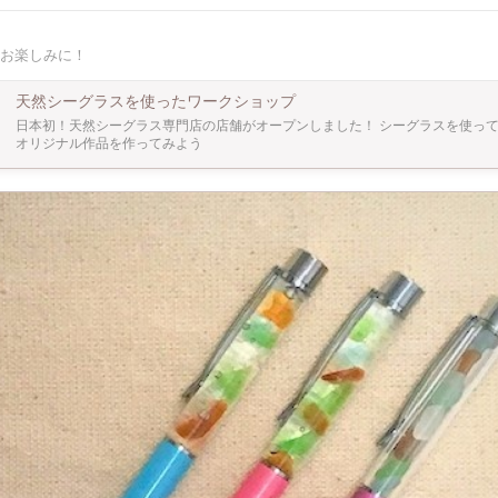
より若干の誤差がある場合がございま
作品 その名も 【シーグラス水中アート】 シーグラスを
を入れて水を入れると あら不思議 水の中
お楽しみに！
水中アートが作れます 固定している訳ではないので 再度配
！ 普段なかなか体験できない天然のシー
グラスとは？ 『海に落
天然シーグラスを使ったワークショップ
が海を漂ううちに研磨され海岸に流れ着いたもの』 をシーグラスといい別名「人魚
日本初！天然シーグラス専門店の店舗がオープンしました！ シーグラスを使っ
しまれています。 天然と人工のものがあり、人工のシーグラスは色や形や研磨の
オリジナル作品を作ってみよう
ものを 作る事が出来ますが、天然の物は自然の力のみで磨き上げられている為 ひと
ております。 Ａ－ＧＬＡＳＳで取り扱っているシーグラスは全て天然。 そん
スとの出会いも一緒にお楽しみ下さい。