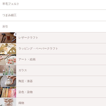
羊毛フェルト
つまみ細工
水引
レザークラフト
ラッピング・ペーパークラフト
アート・絵画
ガラス
陶芸・漆器
染色・染物
織物