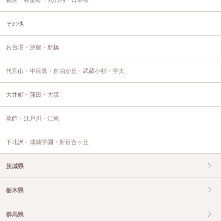
銀座・有楽町・丸の内・日本橋
その他
お台場・汐留・新橋
代官山・中目黒・自由が丘・武蔵小杉・学大
大井町・蒲田・大森
葛飾・江戸川・江東
下北沢・成城学園・新百合ヶ丘
茨城県
栃木県
群馬県