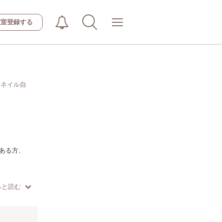
教室登録する
・ネイル自
ある方、
っと読む