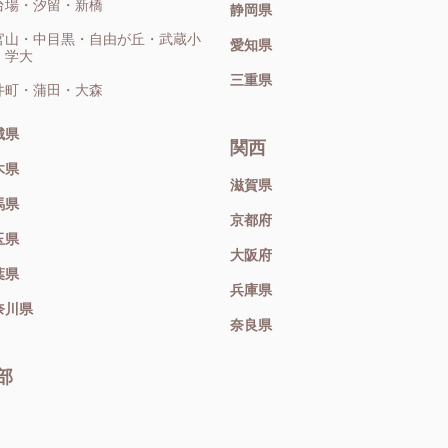
台場・汐留・新橋
静岡県
官山・中目黒・自由が丘・武蔵小
愛知県
・学大
三重県
井町・蒲田・大森
城県
関西
木県
滋賀県
馬県
京都府
玉県
大阪府
葉県
兵庫県
奈川県
奈良県
部