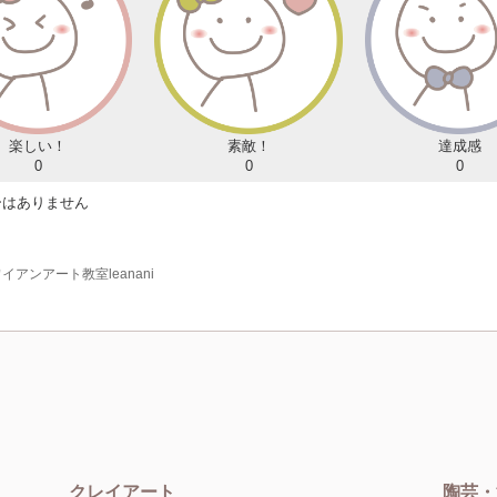
楽しい！
素敵！
達成感
0
0
0
ーはありません
イアンアート教室leanani
クレイアート
陶芸・