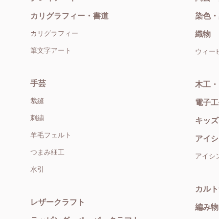
カリグラフィー・書道
染色・
カリグラフィー
織物
筆文字アート
ウィー
手芸
木工・
裁縫
電子工
刺繍
キッズ
羊毛フェルト
アイシ
つまみ細工
アイシ
水引
カルト
レザークラフト
編み物