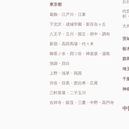
お
東京都
代
葛飾・江戸川・江東
杉
下北沢・成城学園・新百合ヶ丘
大
八王子・立川・国立・府中・調布
茨
新宿・高田馬場・代々木
栃
御茶ノ水・四ツ谷・神楽坂・湯島
群
池袋・目白
埼
上野・浅草・両国
千
渋谷・目黒・恵比寿・広尾
神
三軒茶屋・二子玉川
吉祥寺・荻窪・三鷹・中野・高円寺
中