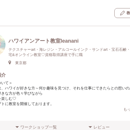
ハワイアンアート教室leanani
テクスチャーart・海レジン・アルコールインク・サンドart・宝石石鹸
宅&オンライン教室♡資格取得講座で手に職
東京都
紹介
ついて＞
は、ハワイが好きな方～何か趣味を見つけ、それを仕事にできたらとの想いの
好きな方が色々学びながら
を楽しむ♡
プトに教室を開催しております。
も
やること＞
ン 体験＆認定講師講座
ワークショップ一覧
レビュー
ールインクアート体験＆認定講師講座