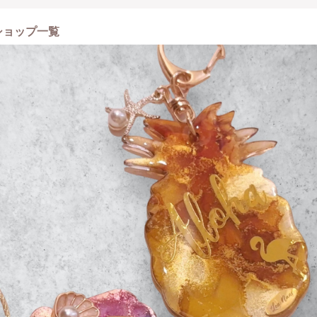
サンドアートインストラクター講座
チャーアート 体験＆認定講座
ショップ一覧
認定講座(オンラインのみ)
 施術＆レッスン
レッスンも開催?´-
ッスン
ケースレッスン
nkartレッスン(アルコールホワイトイン ク使用)
チャーアート背景ボード作りレッスン
ンで時短白波art小物レッスン
olinkart＆海のキャンドルレッスン
ガンで作る白波オーシャンレッスン
アンペイント&テクスチャーアート海レッスン
ルインクアート小物も作れる1Day体験
りやポイント＞
のネイリスト経験も活かしつつ
者様～今持ってる技術に＋‪αで
たい方まで楽しく学んでいただけるようレッスンしております。
に向けてのメッセージ＞