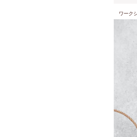
☆グラス
☆テクス
ワーク
☆宝石石鹸
☆ネイル
各種1Day
・時計レ
・スマホ
・Flowi
・テクス
・UVレジ
・alcoh
・ヒート
・ハワイ
・アルコー
＜こだわ
25年間
全くの初心
幅を広げ
＜参加者