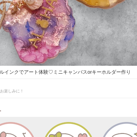
方でもわかりやすいように、自宅ではマンツーマン～2名様までの少人数にて
上の場合は出張または、
スペースなど借りての
ります。
はオンラインでのレッスンも行っております。
軽にご参加ください。
アクセス＞
徒歩16分
特記事項＞
ルインクでアート体験♡ミニキャンバスorキーホルダー作り
たいものなどございましたら
お問い合わせ下さい。
も受付中♡
お楽しみに！
ー