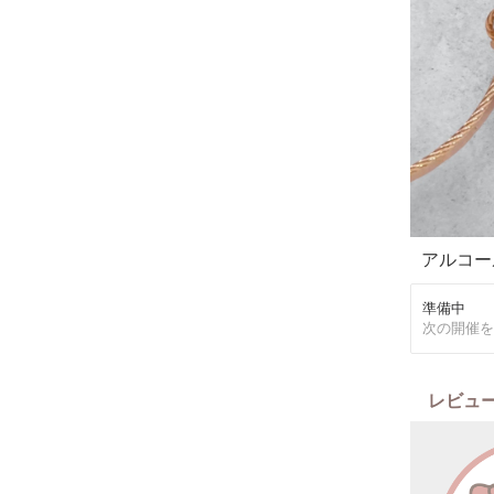
初心者の
ます☆
3名様以
レンタル
開催にな
遠方の方
ぜひお気
＜場所・
小岩駅から
＜その他
アルコー
作って見
お気軽に
親子体験
準備中
次の開催を
レビュ