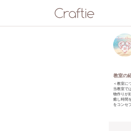
教室の
＜教室に
当教室で
物作りが
癒し時間
をコンセ
＜教室で
☆海レジ
☆アルコ