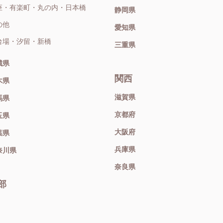
座・有楽町・丸の内・日本橋
静岡県
の他
愛知県
台場・汐留・新橋
三重県
城県
関西
木県
滋賀県
馬県
京都府
玉県
大阪府
葉県
兵庫県
奈川県
奈良県
部