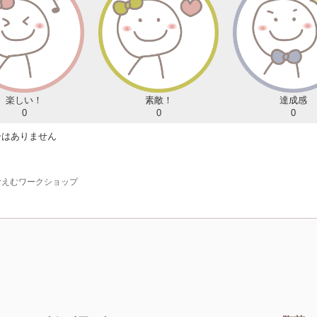
楽しい！
素敵！
達成感
0
0
0
ーはありません
むえむワークショップ