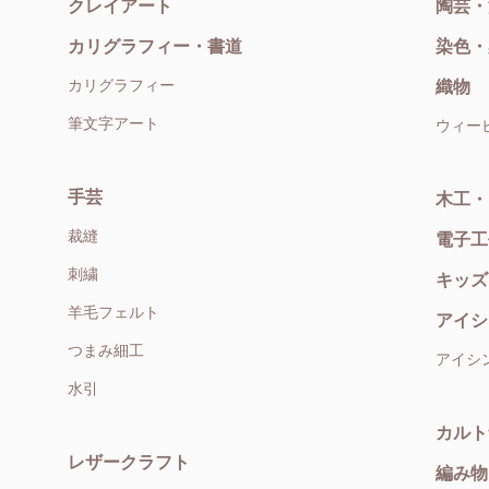
クレイアート
陶芸・
カリグラフィー・書道
染色・
カリグラフィー
織物
筆文字アート
ウィー
手芸
木工・
裁縫
電子工
刺繍
キッズ
羊毛フェルト
アイシ
つまみ細工
アイシ
水引
カルト
レザークラフト
編み物