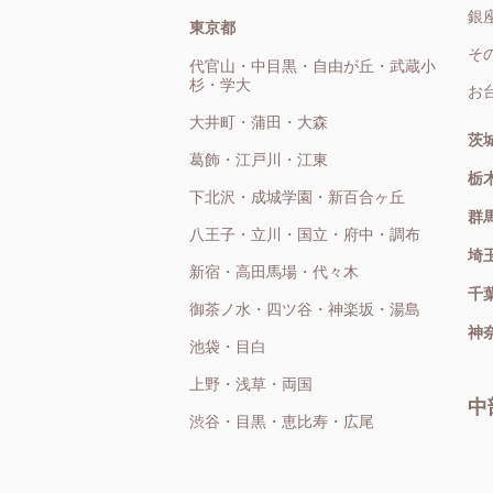
銀
東京都
そ
代官山・中目黒・自由が丘・武蔵小
杉・学大
お
大井町・蒲田・大森
茨
葛飾・江戸川・江東
栃
下北沢・成城学園・新百合ヶ丘
群
八王子・立川・国立・府中・調布
埼
新宿・高田馬場・代々木
千
御茶ノ水・四ツ谷・神楽坂・湯島
神
池袋・目白
上野・浅草・両国
中
渋谷・目黒・恵比寿・広尾