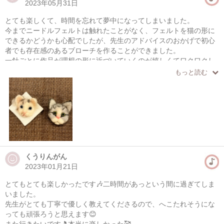
2023年05月31日
とても楽しくて、時間を忘れて夢中になってしまいました。
今までニードルフェルトは触れたことがなく、フェルトを猫の形に
できるかどうかも心配でしたが、先生のアドバイスのおかげで初心
者でも存在感のあるブローチを作ることができました。
一針ごとに作品が理想の形に近づいていくのが嬉しくてワクワクし
ました。他にも作ってみたい作品がたくさんあり、ハマってしまい
もっと読む
そうです。
素敵な時間を本当にありがとうございました。
くうりんがん
2023年01月21日
とてもとても楽しかったです🎶二時間があっという間に過ぎてしま
いました。
先生がとても丁寧で優しく教えてくださるので、へこたれそうにな
っても頑張ろうと思えます😊