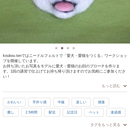
koubou.tenではニードルフェルトで「愛犬・愛猫をつくる」ワークショッ
プを開催しています。
お持ち頂いたお写真をモデルに愛犬・愛猫のお顔のブローチを作りま
す。1回の講習で仕上げてお持ち帰り頂けますのでお気軽にご参加くださ
い！
うちの子への思いを込めて一針一針ご自身で仕上げた作品は世界でたっ
もっと読む
た一つの宝物になることでしょう。
犬毛・猫毛を集めてお持ち頂けば作品に使うことも出来るので、うちの
子感もupです！
かわいい
手作り感
中級
楽しい
感激
皆様の素敵な作品づくりを講師が完成まで丁寧にお手伝い致します。
うちの子自慢をしながら、思い出を語りながら、ハンドクラフトの楽し
癒し
2.5時間
駅近
記念日
ペット
達成感
いひと時をお過ごし下さい。
タグをもっと見る