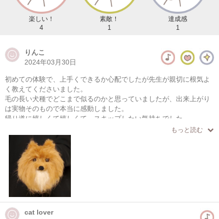
楽しい！
素敵！
達成感
4
1
1
りんこ
2024年03月30日
初めての体験で、上手くできるか心配でしたが先生が親切に根気よ
く教えてくださいました。
毛の長い犬種でどこまで似るのかと思っていましたが、出来上がり
は実物そのもので本当に感動しました。
帰り道に嬉しくて嬉しくて、スキップしたい気持ちでした。
もっと読む
cat lover