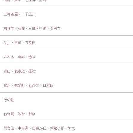
渋谷・目黒・恵比寿・広尾
三軒茶屋・二子玉川
吉祥寺・荻窪・三鷹・中野・高円寺
品川・田町・五反田
六本木・麻布・赤坂
青山・表参道・原宿
銀座・有楽町・丸の内・日本橋
その他
お台場・汐留・新橋
代官山・中目黒・自由が丘・武蔵小杉・学大