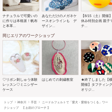
ナチュラルで可愛いの
あなただけのメガネケ
【8/15（土）開催
に作りは本格派！帆布
ースオンラインも デ
休み特別企画 親子
と本革...
ザイン...
チ...
同じエリアのワークショップ
♡リボン刺しゅう体験
はじめての刺繍教室
★終了しました【
レッスン♡ミニシザー
開催】タフティン
ケース
オリジ...
トップ
神奈川
手芸
ニードルフェルトで「愛犬・愛猫をつくる」ワー
クショップ 【 お顔のブローチ 】