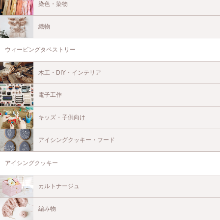
染色・染物
織物
ウィービングタペストリー
木工・DIY・インテリア
電子工作
キッズ・子供向け
アイシングクッキー・フード
アイシングクッキー
カルトナージュ
編み物