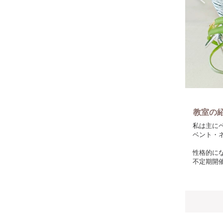
教室の
私は主に
ベント・
性格的に
不定期開
お子様づ