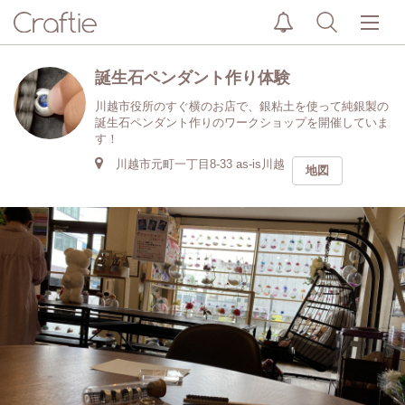
誕生石ペンダント作り体験
川越市役所のすぐ横のお店で、銀粘土を使って純銀製の
誕生石ペンダント作りのワークショップを開催していま
す！
川越市元町一丁目8-33 as-is川越
地図