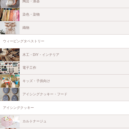
陶芸・漆器
染色・染物
織物
ウィービングタペストリー
木工・DIY・インテリア
電子工作
キッズ・子供向け
アイシングクッキー・フード
アイシングクッキー
カルトナージュ