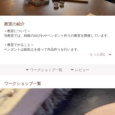
教室の紹介
＜教室について＞
当教室では、純銀のゆびわやペンダント作りの教室を開催しています。
＜教室でやること＞
ペンダントは銀粘土を使って作品作りを行います。
もっと読む
＜こだわりやポイント＞
小学生から大人まで、誰でもカンタンに作れます。出来た作品はホンモ
ノの純銀ジュエリーなので大人になってもずっと長く着けて楽しめま
ワークショップ一覧
レビュー
す！
＜参加者に向けてのメッセージ＞
ワークショップ一覧
初心者の方でもわかりやすいように、少人数で開催しています！
ぜひお気軽にご参加ください。
＜場所・アクセス＞
川越観光の中心地、川越市役所のすぐ横です。
＜その他特記事項＞