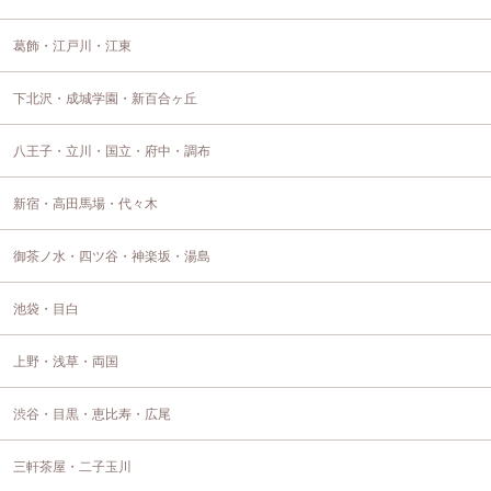
葛飾・江戸川・江東
下北沢・成城学園・新百合ヶ丘
八王子・立川・国立・府中・調布
新宿・高田馬場・代々木
御茶ノ水・四ツ谷・神楽坂・湯島
池袋・目白
上野・浅草・両国
渋谷・目黒・恵比寿・広尾
三軒茶屋・二子玉川