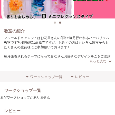
教室の紹介
フルールドゥアンジュはお花屋さんの2階で毎月行われるハーバリウム
教室です?✨最寄駅は高蔵寺ですが、お近くの方はもいろん遠方からも
たくさんの生徒様にご参加頂いております⭐️
毎月発表されるテーマに沿ってみなさんお好きなデザインをごをご受講
されています?
もっと読む
毎月楽しみに通われている方もいらっしゃいますが、お気に入りのデザ
インだけを単発でお受け頂くことも可能です☺️
ワークショップ一覧
レビュー
生徒様にお喜び頂ける様、デザイン&制作過程にとてもこだわってお
り、完成度の高い作品をお持ち帰り頂けます☺️
ワークショップ一覧
まだワークショップがありません
毎月毎月、目を輝かせて作品作りを心から楽しんで下さる生徒様の笑顔
が講師達の日々の原動力になっています☺️
レビュー