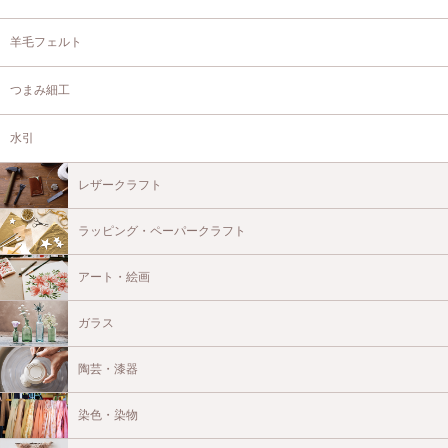
羊毛フェルト
つまみ細工
水引
レザークラフト
ラッピング・ペーパークラフト
アート・絵画
ガラス
陶芸・漆器
染色・染物