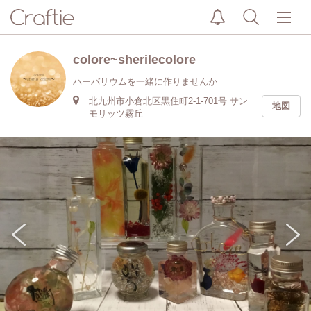
colore~sherilecolore
ハーバリウムを一緒に作りませんか
北九州市小倉北区黒住町2-1-701号 サン
地図
モリッツ霧丘