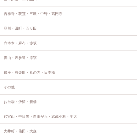
吉祥寺・荻窪・三鷹・中野・高円寺
品川・田町・五反田
六本木・麻布・赤坂
青山・表参道・原宿
銀座・有楽町・丸の内・日本橋
その他
お台場・汐留・新橋
代官山・中目黒・自由が丘・武蔵小杉・学大
大井町・蒲田・大森